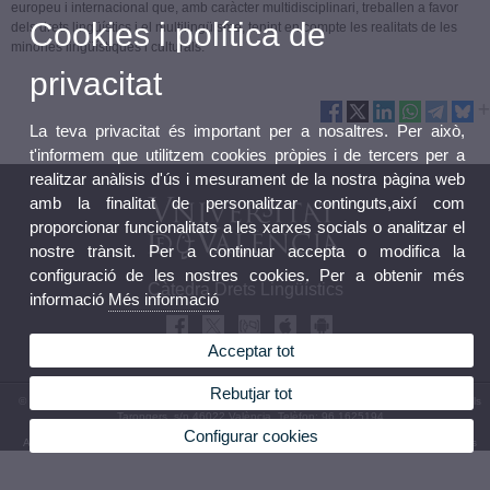
europeu i internacional que, amb caràcter multidisciplinari, treballen a favor
Cookies i política de
dels drets lingüístics i el multilingüisme, tenint en compte les realitats de les
minories lingüístiques i culturals.
privacitat
La teva privacitat és important per a nosaltres. Per això,
t'informem que utilitzem cookies pròpies i de tercers per a
realitzar anàlisis d'ús i mesurament de la nostra pàgina web
amb la finalitat de personalitzar continguts,així com
proporcionar funcionalitats a les xarxes socials o analitzar el
nostre trànsit. Per a continuar accepta o modifica la
configuració de les nostres cookies. Per a obtenir més
Càtedra Drets Lingüístics
informació
Més informació
Acceptar tot
Rebutjar tot
© 2026 UV. - Universitat de València. Càtedra Drets Lingüístics. Facultat de Dret. Avda. dels
Tarongers, s/n 46022 València. Telèfon: 96 1625194
Configurar cookies
Avís legal
|
Accessibilitat
|
Política privacitat
|
Cookies
|
Transparència
|
Bústia UVcàtedres