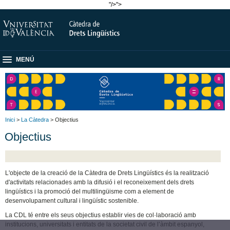
"/>
">
MENÚ
Inici
>
La Càtedra
> Objectius
Objectius
L'objecte de la creació de la Càtedra de Drets Lingüístics és la realització
d'activitats relacionades amb la difusió i el reconeixement dels drets
lingüístics i la promoció del multilingüisme com a element de
desenvolupament cultural i lingüístic sostenible.
La CDL té entre els seus objectius establir vies de col·laboració amb
institucions, universitats i entitats de la societat civil de l’àmbit espanyol,