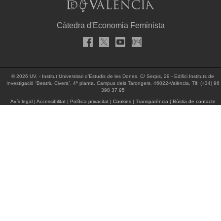
Càtedra d'Economia Feminista
© 2026 UV. - Institut Universitari d’Estudis de les Dones. C/ Serpis, 29 - Edifici Instituts de
Investigació “Beatriu Civera”, 4ª planta. Campus dels Tarongers. 46022-València. Tlf: (+34) 96
398 37 95
Avís legal
|
Accessibilitat
|
Política privacitat
|
Cookies
|
Transparència
|
Bústia de contacte