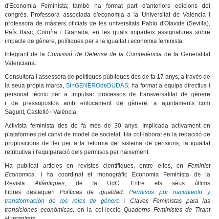
d'Economia Feminista; també ha format part d'anteriors edicions del
congrés. Professora associada d'economia a la Universitat de València i
professora de màsters oficials de les universitats Pablo d'Olavide (Sevilla),
País Basc, Coruña i Granada, en les quals imparteix assignatures sobre
impacte de gènere, polítiques per a la igualtat i economia feminista.
Integrant de la
Comissió de Defensa de la Competència
de la Generalitat
Valenciana.
Consultora i assessora de polítiques públiques des de fa 17 anys, a través de
la seua pròpia marca,
SinGENEROdeDUDAS
; ha format a equips directius i
personal tècnic per a impulsar processos de transversalitat de gènere
i de pressupostos amb enfocament de gènere, a ajuntaments com
Sagunt, Castelló i València.
Activista feminista des de fa més de 30 anys. Implicada activament en
plataformes pel canvi de model de societat. Ha col·laborat en la redacció de
proposicions de llei per a la reforma del sistema de pensions, la igualtat
retributiva i l'equiparació dels permisos per naixement.
Ha publicat articles en revistes científiques, entre elles, en
Feminist
Economics
, i ha coordinat el monogràfic Economia Feminista de la
Revista
Atlàntiques
, de la UdC. Entre els seus últims
llibres destaquen
Políticas de igualdad.
Permisos por nacimiento y
transformación de los roles de género
i
Claves Feministas para las
transiciones económicas,
en la col·lecció
Quaderns Feministes de Tirant
Humanitats.