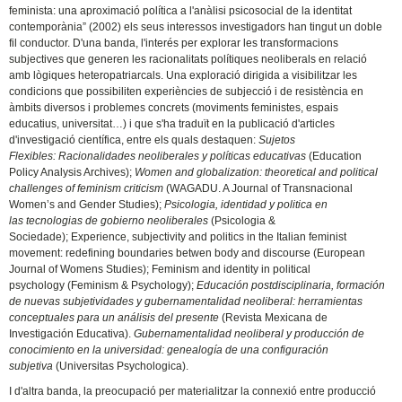
feminista: una aproximació política a l'anàlisi psicosocial de la identitat
contemporània” (2002) els seus interessos investigadors han tingut un doble
fil conductor. D'una banda, l'interés per explorar les transformacions
subjectives que generen les racionalitats polítiques neoliberals en relació
amb lògiques heteropatriarcals. Una exploració dirigida a visibilitzar les
condicions que possibiliten experiències de subjecció i de resistència en
àmbits diversos i problemes concrets (moviments feministes, espais
educatius, universitat…) i que s'ha traduït en la publicació d'articles
d'investigació científica, entre els quals destaquen:
Sujetos
Flexibles: Racionalidades neoliberales y políticas educativas
(Education
Policy Analysis Archives);
Women and globalization: theoretical and political
challenges of feminism criticism
(WAGADU. A Journal of Transnacional
Women’s and Gender Studies);
Psicologia, identidad y politica en
las tecnologias de gobierno neoliberales
(Psicologia &
Sociedade); Experience, subjectivity and politics in the Italian feminist
movement: redefining boundaries betwen body and discourse (European
Journal of Womens Studies); Feminism and identity in political
psychology (Feminism & Psychology);
Educación postdisciplinaria, formación
de nuevas subjetividades y gubernamentalidad neoliberal: herramientas
conceptuales para un análisis del presente
(Revista Mexicana de
Investigación Educativa).
Gubernamentalidad neoliberal y producción de
conocimiento en la universidad: genealogía de una configuración
subjetiva
(Universitas Psychologica).
I d'altra banda, la preocupació per materialitzar la connexió entre producció