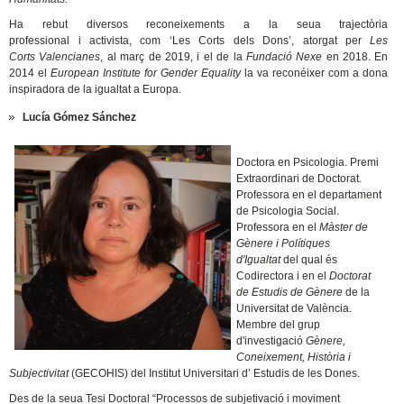
Ha rebut diversos reconeixements a la seua trajectòria
professional i activista, com ‘Les Corts dels Dons’, atorgat per
Les
Corts Valencianes
, al març de 2019, i el de la
Fundació Nexe
en 2018. En
2014 el
European Institute for Gender Equality
la va reconéixer com a dona
inspiradora de la igualtat a Europa.
Lucía Gómez Sánchez
Doctora en Psicologia. Premi
Extraordinari de Doctorat.
Professora en el departament
de Psicologia Social.
Professora en el
Màster de
Gènere i Polítiques
d'Igualtat
del qual és
Codirectora i en el
Doctorat
de Estudis de Gènere
de la
Universitat de València.
Membre del grup
d'investigació
Gènere,
Coneixement, Història i
Subjectivitat
(GECOHIS) del Institut Universitari d’ Estudis de les Dones.
Des de la seua Tesi Doctoral “Processos de subjetivació i moviment