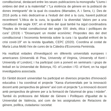
constitucional, destacant entre les seues publicacions la monografia “Llums i
ombres del dret a la maternitat” i “La violència de gènere en la població de
dones immigrants” de la qual és coautora (Marrades, A. i Serra, I.). Des de
2016 porta a més dedicant-se a l'estudi del dret a la cura, havent publicat
recentment “L'ètica de la cura, la igualtat i la diversitat. Valors per a una
constitució del segle XXI”, en el llibre del qual també ha sigut coordinadora
“Reptes de l'estat constitucional del segle XXI: drets, ètica i polítiques de
cura” (2019) i "Dissenyant un model econòmic: Propostes des del dret
constitucional i l'economia feminista sobre la cura i la igualtat enfront de la
crisi covid-19" en la revista Igualtats, CEPC (2020). Coordina al costat de
María Luisa Moltó l'eix de cures de la Càtedra d'Economia Feminista.
Ha realitzat estades d'investigació en diferents universitats europees i
americanes (Università di Pisa, University of Virginia, University of Kent i
University of London); i ha participat com a ponent en seminaris i grups de
treball en la Universitat de Bolonya, l'O. of London i l'O. of Kent, on ha sigut
investigadora associada.
En l'àmbit docent universitari ha participat en diversos projectes d'innovació
educativa i ha coordinat el projecte “Xarxa d'universitats per la innovació
docent amb perspectiva de gènere” així com el projecte “La innovació docent
amb perspectiva de gènere per a la formació de l'alumnat de grau i màster”.
També és professora del Màster de Gènere i Polítiques d'Igualtat de la
Universitat de València, així com de les assignatures de Relacions de
gènere, política, ciutadania i societat.