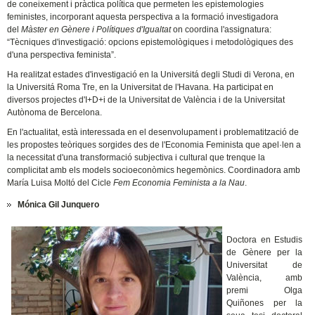
de coneixement i pràctica política que permeten les epistemologies
feministes, incorporant aquesta perspectiva a la formació investigadora
del
Màster en Gènere i Polítiques d'Igualtat
on coordina l'assignatura:
“Tècniques d'investigació: opcions epistemològiques i metodològiques des
d'una perspectiva feminista”.
Ha realitzat estades d'investigació en la Universitá degli Studi di Verona, en
la Universitá Roma Tre, en la Universitat de l'Havana. Ha participat en
diversos projectes d'I+D+i de la Universitat de València i de la Universitat
Autònoma de Bercelona.
En l'actualitat, està interessada en el desenvolupament i problematització de
les propostes teòriques sorgides des de l'Economia Feminista que apel·len a
la necessitat d'una transformació subjectiva i cultural que trenque la
complicitat amb els models socioeconòmics hegemònics. Coordinadora amb
María Luisa Moltó del Cicle
Fem Economia Feminista a la Nau
.
Mónica Gil Junquero
Doctora en Estudis
de Gènere per la
Universitat de
València, amb
premi Olga
Quiñones per la