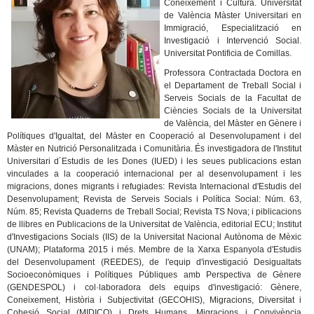
Coneixement i Cultura. Universitat
de València Màster Universitari en
Immigració, Especialització en
Investigació i Intervenció Social.
Universitat Pontificia de Comillas.
Professora Contractada Doctora en
el Departament de Treball Social i
Serveis Socials de la Facultat de
Ciències Socials de la Universitat
de València, del Màster en Gènere i
Polítiques d'Igualtat, del Màster en Cooperació al Desenvolupament i del
Màster en Nutrició Personalitzada i Comunitària. És investigadora de l'Institut
Universitari d´Estudis de les Dones (IUED) i les seues publicacions estan
vinculades a la cooperació internacional per al desenvolupament i les
migracions, dones migrants i refugiades: Revista Internacional d'Estudis del
Desenvolupament; Revista de Serveis Socials i Política Social: Núm. 63,
Núm. 85; Revista Quaderns de Treball Social; Revista TS Nova; i piblicacions
de llibres en Publicacions de la Universitat de València, editorial ECU; Institut
d'Investigacions Socials (IIS) de la Universitat Nacional Autònoma de Mèxic
(UNAM); Plataforma 2015 i més. Membre de la Xarxa Espanyola d'Estudis
del Desenvolupament (REEDES), de l'equip d'investigació Desigualtats
Socioeconòmiques i Polítiques Públiques amb Perspectiva de Gènere
(GENDESPOL) i col·laboradora dels equips d'investigació: Gènere,
Coneixement, Història i Subjectivitat (GECOHIS), Migracions, Diversitat i
Cohesió Social (MIDICO) i Drets Humans, Migracions i Convivència