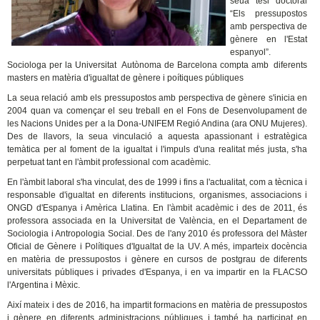
seua tesi doctoral
“Els pressupostos
amb perspectiva de
gènere en l'Estat
espanyol”.
Sociologa per la Universitat Autònoma de Barcelona compta amb diferents
masters en matèria d'igualtat de gènere i poítiques públiques
La seua relació amb els pressupostos amb perspectiva de gènere s'inicia en
2004 quan va començar el seu treball en el Fons de Desenvolupament de
les Nacions Unides per a la Dona-UNIFEM Regió Andina (ara ONU Mujeres).
Des de llavors, la seua vinculació a aquesta apassionant i estratègica
temàtica per al foment de la igualtat i l'impuls d'una realitat més justa, s'ha
perpetuat tant en l'àmbit professional com acadèmic.
En l'àmbit laboral s'ha vinculat, des de 1999 i fins a l'actualitat, com a tècnica i
responsable d'igualtat en diferents institucions, organismes, associacions i
ONGD d'Espanya i Amèrica Llatina. En l'àmbit acadèmic i des de 2011, és
professora associada en la Universitat de València, en el Departament de
Sociologia i Antropologia Social. Des de l'any 2010 és professora del Màster
Oficial de Gènere i Polítiques d'Igualtat de la UV. A més, imparteix docència
en matèria de pressupostos i gènere en cursos de postgrau de diferents
universitats públiques i privades d'Espanya, i en va impartir en la FLACSO
l'Argentina i Mèxic.
Així mateix i des de 2016, ha impartit formacions en matèria de pressupostos
i gènere en diferents administracions públiques i també ha participat en