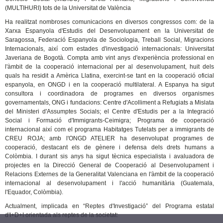
(MULTIHURI) tots de la Universitat de València
Ha realitzat nombroses comunicacions en diversos congressos com: de la
Xarxa Espanyola d'Estudis del Desenvolupament en la Universitat de
Saragossa, Federació Espanyola de Sociologia, Treball Social, Migracions
Internacionals, així com estades d'investigació internacionals: Universitat
Javeriana de Bogotà. Compta amb vint anys d'experiència professional en
l'àmbit de la cooperació internacional per al desenvolupament, huit dels
quals ha residit a Amèrica Llatina, exercint-se tant en la cooperació oficial
espanyola, en ONGD i en la cooperació multilateral. A Espanya ha sigut
consultora i coordinadora de programes en diversos organismes
governamentals, ONG i fundacions: Centre d'Acolliment a Refugiats a Mislata
del Ministeri d'Assumptes Socials; el Centre d'Estudis per a la Integració
Social i Formació d'Immigrants-Ceimigra; Programa de cooperació
internacional així com el programa Habitatges Tutelats per a immigrants de
CREU ROJA; amb l'ONGD ATELIER ha desenvolupat programes de
cooperació, destacant els de gènere i defensa dels drets humans a
Colòmbia. I durant sis anys ha sigut tècnica especialista i avaluadora de
projectes en la Direcció General de Cooperació al Desenvolupament i
Relacions Externes de la Generalitat Valenciana en l'àmbit de la cooperació
internacional al desenvolupament i l'acció humanitària (Guatemala,
l'Equador, Colòmbia).
Actualment, implicada en “Reptes d'Investigació” del Programa estatal
d'I+D+I orientada als reptes de la societat: