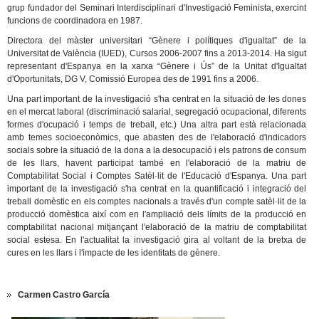
grup fundador del Seminari Interdisciplinari d'Investigació Feminista, exercint
funcions de coordinadora en 1987.
Directora del màster universitari “Gènere i polítiques d'igualtat” de la
Universitat de València (IUED), Cursos 2006-2007 fins a 2013-2014. Ha sigut
representant d'Espanya en la xarxa “Gènere i Ús” de la Unitat d'Igualtat
d'Oportunitats, DG V, Comissió Europea des de 1991 fins a 2006.
Una part important de la investigació s'ha centrat en la situació de les dones
en el mercat laboral (discriminació salarial, segregació ocupacional, diferents
formes d'ocupació i temps de treball, etc.) Una altra part està relacionada
amb temes socioeconòmics, que abasten des de l'elaboració d'indicadors
socials sobre la situació de la dona a la desocupació i els patrons de consum
de les llars, havent participat també en l'elaboració de la matriu de
Comptabilitat Social i Comptes Satèl·lit de l'Educació d'Espanya. Una part
important de la investigació s'ha centrat en la quantificació i integració del
treball domèstic en els comptes nacionals a través d'un compte satèl·lit de la
producció domèstica així com en l'ampliació dels límits de la producció en
comptabilitat nacional mitjançant l'elaboració de la matriu de comptabilitat
social estesa. En l'actualitat la investigació gira al voltant de la bretxa de
cures en les llars i l'impacte de les identitats de gènere.​
Carmen Castro García