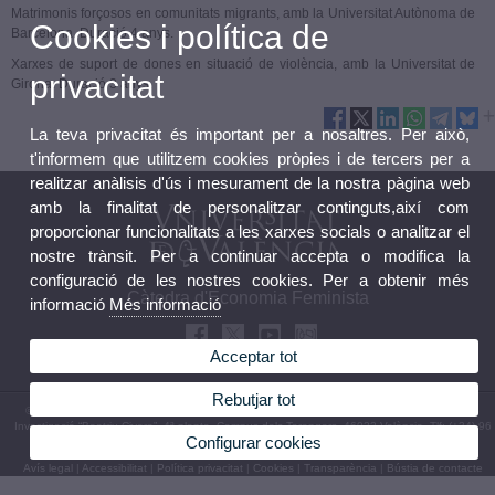
Matrimonis forçosos en comunitats migrants, amb la Universitat Autònoma de
Cookies i política de
Barcelona. Duració 4 anys.
Xarxes de suport de dones en situació de violència, amb la Universitat de
privacitat
Girona. Duració 3 anys.
La teva privacitat és important per a nosaltres. Per això,
t'informem que utilitzem cookies pròpies i de tercers per a
realitzar anàlisis d'ús i mesurament de la nostra pàgina web
amb la finalitat de personalitzar continguts,així com
proporcionar funcionalitats a les xarxes socials o analitzar el
nostre trànsit. Per a continuar accepta o modifica la
configuració de les nostres cookies. Per a obtenir més
Càtedra d'Economia Feminista
informació
Més informació
Acceptar tot
Rebutjar tot
© 2026 UV. - Institut Universitari d’Estudis de les Dones. C/ Serpis, 29 - Edifici Instituts de
Investigació “Beatriu Civera”, 4ª planta. Campus dels Tarongers. 46022-València. Tlf: (+34) 96
Configurar cookies
398 37 95
Avís legal
|
Accessibilitat
|
Política privacitat
|
Cookies
|
Transparència
|
Bústia de contacte