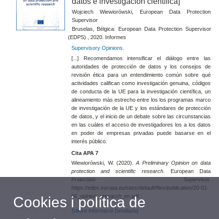
datos e investigación científica]
Wojciech Wiewiorówski, European Data Protection
Supervisor
Bruselas, Bélgica: European Data Protection Supervisor
(EDPS) , 2020. Informes
Supervisory Opinions
.
[...] Recomendamos intensificar el diálogo entre las
autoridades de protección de datos y los consejos de
revisión ética para un entendimiento común sobre qué
actividades califican como investigación genuina, códigos
de conducta de la UE para la investigación científica, un
alineamiento más estrecho entre los los programas marco
de investigación de la UE y los estándares de protección
de datos, y el inicio de un debate sobre las circunstancias
en las cuáles el acceso de investigadores los a los datos
en poder de empresas privadas puede basarse en el
interés público.
Cita APA 7
Wiewiorówski, W. (2020).
A Preliminary Opinion on data
protection and scientific research
. European Data
Protection Supervisor.
https://edps.europa.eu/sites/default/files/publication/20-01-
06_opinion_research_en.pdf
Cookies i política de
[Veure Informació Detallada]