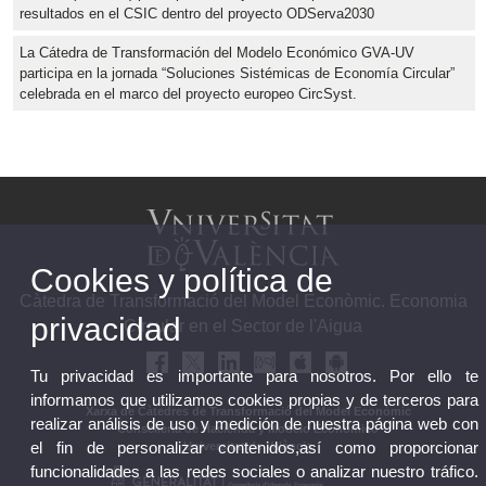
resultados en el CSIC dentro del proyecto ODServa2030
La Cátedra de Transformación del Modelo Económico GVA-UV
participa en la jornada “Soluciones Sistémicas de Economía Circular”
celebrada en el marco del proyecto europeo CircSyst.
Cookies y política de
Càtedra de Transformació del Model Econòmic. Economia
privacidad
Circular en el Sector de l'Aigua
Tu privacidad es importante para nosotros. Por ello te
informamos que utilizamos cookies propias y de terceros para
Xarxa de Càtedres de Transformació del Model Econòmic
realizar análisis de uso y medición de nuestra página web con
Conselleria de Hacienda y Modelo Económico
el fin de personalizar contenidos,así como proporcionar
Universitat de València
funcionalidades a las redes sociales o analizar nuestro tráfico.