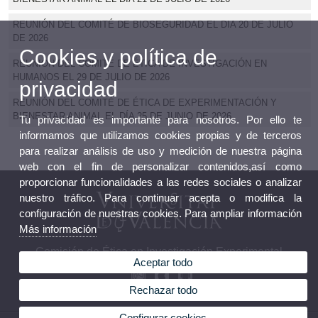
REUNIÓN DEL COMITÉ DE BIOSEGURIDAD EL DIA 20 DE JULIO
DE 2026
Cookies y política de
REUNIÓN DEL COMITÉ DE ÉTICA DE INVESTIGACIÓN EN
HUMANOS EL 29 DE JULIO DE 2026
privacidad
REUNIÓN DEL COMITÉ DE ÉTICA DE EXPERIMENTACIÓN Y
BIENESTAR ANIMAL EL DÍA 25 DE JUNIO DE 2026
Tu privacidad es importante para nosotros. Por ello te
informamos que utilizamos cookies propias y de terceros
para realizar análisis de uso y medición de nuestra página
web con el fin de personalizar contenidos,así como
proporcionar funcionalidades a las redes sociales o analizar
nuestro tráfico. Para continuar acepta o modifica la
configuración de nuestras cookies. Para ampliar información
Más información
Comisión de Ética en Investigación Experimental
Aceptar todo
Rechazar todo
Configurar cookies