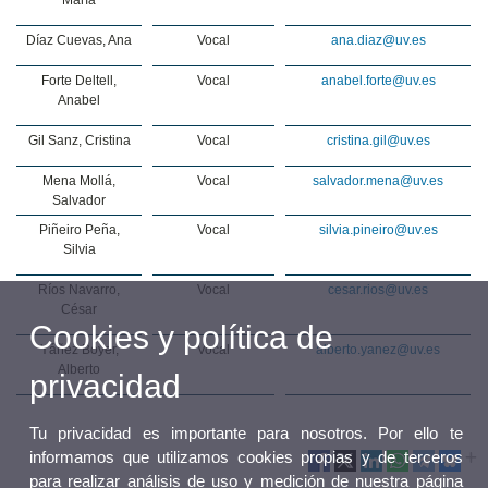
Díaz Cuevas, Ana
Vocal
ana.diaz@uv.es
Forte Deltell,
Vocal
anabel.forte@uv.es
Anabel
Gil Sanz, Cristina
Vocal
cristina.gil@uv.es
Mena Mollá,
Vocal
salvador.mena@uv.es
Salvador
Piñeiro Peña,
Vocal
silvia.pineiro@uv.es
Silvia
Ríos Navarro,
Vocal
cesar.rios@uv.es
César
Cookies y política de
Yáñez Boyer,
Vocal
alberto.yanez@uv.es
Alberto
privacidad
Tu privacidad es importante para nosotros. Por ello te
informamos que utilizamos cookies propias y de terceros
para realizar análisis de uso y medición de nuestra página