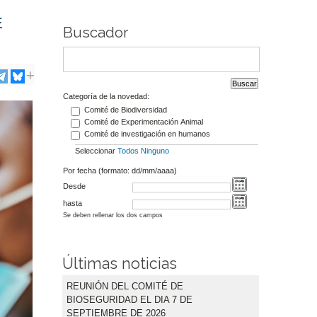
E
Buscador
Categoría de la novedad:
Comité de Biodiversidad
Comité de Experimentación Animal
Comité de investigación en humanos
Seleccionar
Todos
Ninguno
Por fecha (formato: dd/mm/aaaa)
Desde
hasta
Se deben rellenar los dos campos
Últimas noticias
REUNIÓN DEL COMITÉ DE
BIOSEGURIDAD EL DIA 7 DE
SEPTIEMBRE DE 2026