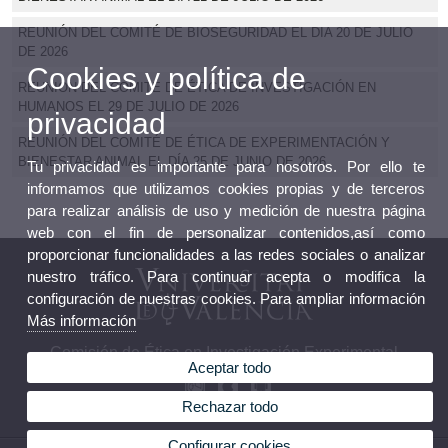
REUNIÓN DEL COMITÉ DE BIOSEGURIDAD EL DIA 20 DE JULIO
DE 2026
Cookies y política de
REUNIÓN DEL COMITÉ DE ÉTICA DE INVESTIGACIÓN EN
HUMANOS EL 29 DE JULIO DE 2026
privacidad
REUNIÓN DEL COMITÉ DE ÉTICA DE EXPERIMENTACIÓN Y
BIENESTAR ANIMAL EL DÍA 25 DE JUNIO DE 2026
Tu privacidad es importante para nosotros. Por ello te
informamos que utilizamos cookies propias y de terceros
para realizar análisis de uso y medición de nuestra página
web con el fin de personalizar contenidos,así como
proporcionar funcionalidades a las redes sociales o analizar
nuestro tráfico. Para continuar acepta o modifica la
configuración de nuestras cookies. Para ampliar información
Más información
Comisión de Ética en Investigación Experimental
Aceptar todo
Rechazar todo
Configurar cookies