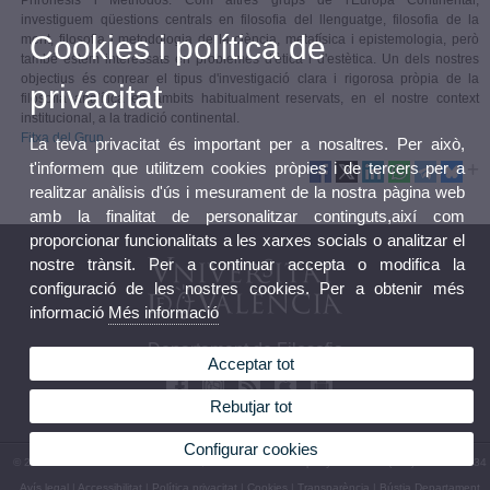
Phronesis i Méthodos. Com altres grups de l'Europa Continental,
investiguem qüestions centrals en filosofia del llenguatge, filosofia de la
Cookies i política de
ment, filosofia i metodologia de la ciència, metafísica i epistemologia, però
també estem interessats en problemes d'ètica i d'estètica. Un dels nostres
objectius és conrear el tipus d'investigació clara i rigorosa pròpia de la
privacitat
filosofia analítica en àmbits habitualment reservats, en el nostre context
institucional, a la tradició continental.
Fitxa del Grup
La teva privacitat és important per a nosaltres. Per això,
t'informem que utilitzem cookies pròpies i de tercers per a
realitzar anàlisis d'ús i mesurament de la nostra pàgina web
amb la finalitat de personalitzar continguts,així com
proporcionar funcionalitats a les xarxes socials o analitzar el
nostre trànsit. Per a continuar accepta o modifica la
configuració de les nostres cookies. Per a obtenir més
informació
Més informació
Departament de Filosofia
Acceptar tot
Rebutjar tot
Configurar cookies
© 2026 UV. - Avda. Blasco Ibáñez 30, 46010 València. Espanya. Telèfon: (+34) 96 386 44 34
Avís legal
|
Accessibilitat
|
Política privacitat
|
Cookies
|
Transparència
|
Bústia Departament