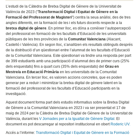
L’estudi de la Càtedra de Bretxa Digital de Gènere de la Universitat de
València de 2023 (“
Transformació Digital i Equitat de Gènere en la
Formació del Professorat de Magisteri
”) centra la seua anàlisi, des de tres
angles diferents, en la formació de les i els futurs docents respecte a la
bretxa digital de gènere
. En primer lloc, es dóna a conèixer l’autopercepció
del professorat en formació de les facultats d’Educació de les universitats
públiques de les tres províncies de la
Comunitat Valenciana
(Alacant,
Castelló i València). En segon lloc, s’analitzen els resultats obtinguts després
de la distribució d’un qüestionari entre l’alumnat de les facultats d’Educació
de la Comunitat Valenciana. Este qüestionari va tindre una resposta per part
de 399 estudiants amb una participació d’alumnat des de primer curs (25%
dels enquestats) fins a quart curs (35% dels enquestats) del
Grau en
Mestre/a en Educació Primària
en les universitats de la Comunitat
Valenciana. En tercer lloc, es valoren accions concretes, que es poden
generar per a reduir i minimitzar la bretxa digital de gènere latent en la
formació del professorat de les facultats d’Educació participants en la
investigació.
Aquest document forma part dels estudis informatius sobre la Bretxa Digital
de Gènere a la Comunitat Valenciana en 2023 i va ser presentat el 17 de
maig de 2024 per la Càtedra de Bretxa Digital de Gènere de la Universitat de
València, durant les
V Jornades per a la Igualtat de Gènere Digital
. El
document es pot descarregar al repositori institucional en obert
Roderic UV.
Accés a l’informe:
Transformació Digital i Equitat de Gènere en la Formació