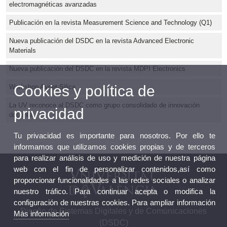
electromagnéticas avanzadas
Publicación en la revista Measurement Science and Technology (Q1)
Nueva publicación del DSDC en la revista Advanced Electronic
Materials
Nueva publicación del DSDC en la revista MDPI Electronics
Cookies y política de
Workshop Avnet-Silica
La UV reconoce al DSDC como grupo consolidado de innovación
privacidad
docente
Tu privacidad es importante para nosotros. Por ello te
informamos que utilizamos cookies propias y de terceros
para realizar análisis de uso y medición de nuestra página
web con el fin de personalizar contenidos,así como
proporcionar funcionalidades a las redes sociales o analizar
nuestro tráfico. Para continuar acepta o modifica la
configuración de nuestras cookies. Para ampliar información
Diseño de Sistemas Digitales y de Comunicaciones
Más información
(DSDC)