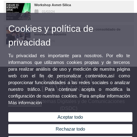
Workshop Avnet-Silica
01/02/24
Cookies y política de
La UV reconoce al DSDC como grupo consolidado de
innovación docente
privacidad
30/01/24
Tu privacidad es importante para nosotros. Por ello te
informamos que utilizamos cookies propias y de terceros
para realizar análisis de uso y medición de nuestra página
web con el fin de personalizar contenidos,así como
proporcionar funcionalidades a las redes sociales o analizar
nuestro tráfico. Para continuar acepta o modifica la
configuración de nuestras cookies. Para ampliar información
Diseño de Sistemas Digitales y de Comunicaciones
Más información
(DSDC)
Aceptar todo
Rechazar todo