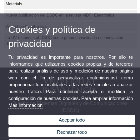
Materials
Nueva publicación del DSDC en la revista MDPI Electronics
Workshop Avnet-Silica
Cookies y política de
La UV reconoce al DSDC como grupo consolidado de innovación
privacidad
docente
Tu privacidad es importante para nosotros. Por ello te
informamos que utilizamos cookies propias y de terceros
para realizar análisis de uso y medición de nuestra página
web con el fin de personalizar contenidos,así como
proporcionar funcionalidades a las redes sociales o analizar
nuestro tráfico. Para continuar acepta o modifica la
configuración de nuestras cookies. Para ampliar información
Diseño de Sistemas Digitales y de Comunicaciones
Más información
(DSDC)
Aceptar todo
Rechazar todo