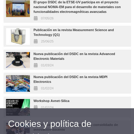
El grupo DSDC de la ETSE-UV participa en el proyecto
nacional NOMA-EM para el desarrollo de materiales con
funcionalidades electromagnéticas avanzadas
07/05/26
Publicación en la revista Measurement Science and
Technology (Q1)
25/06/25
Nueva publicación del DSDC en la revista Advanced
Electronic Materials
01/03/24
Nueva publicación del DSDC en la revista MDPI
Electronics
01/02/24
Workshop Avnet-Silica
01/02/24
Cookies y política de
La UV reconoce al DSDC como grupo consolidado de
innovación docente