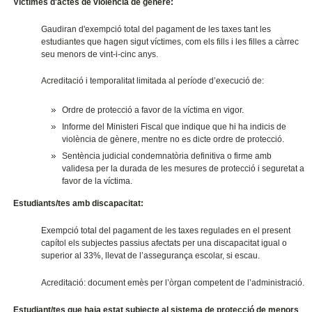
Víctimes d'actes de violència de gènere:
Gaudiran d'exempció total del pagament de les taxes tant les
estudiantes que hagen sigut víctimes, com els fills i les filles a càrrec
seu menors de vint-i-cinc anys.
Acreditació i temporalitat limitada al període d’execució de:
Ordre de protecció a favor de la víctima en vigor.
Informe del Ministeri Fiscal que indique que hi ha indicis de
violència de gènere, mentre no es dicte ordre de protecció.
Sentència judicial condemnatòria definitiva o firme amb
validesa per la durada de les mesures de protecció i seguretat a
favor de la víctima.
Estudiants/tes amb discapacitat:
Exempció total del pagament de les taxes regulades en el present
capítol els subjectes passius afectats per una discapacitat igual o
superior al 33%, llevat de l’assegurança escolar, si escau.
Acreditació: document emès per l’òrgan competent de l’administració.
Estudiant/tes que haja estat subjecte al sistema de
protecció de menors