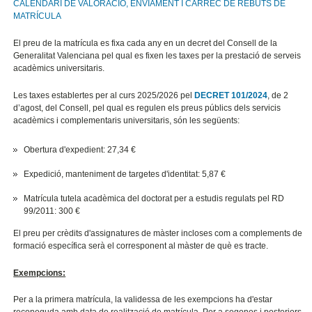
CALENDARI DE VALORACIÓ, ENVIAMENT I CÀRREC DE REBUTS DE
MATRÍCULA
El preu de la matrícula es fixa cada any en un decret del Consell de la
Generalitat Valenciana pel qual es fixen les taxes per la prestació de serveis
acadèmics universitaris.
Les taxes establertes per al curs 2025/2026 pel
DECRET 101/2024
, de 2
d’agost, del Consell, pel qual es regulen els preus públics dels servicis
acadèmics i complementaris universitaris
,
són les següents:
Obertura d'expedient: 27,34
€
Expedició, manteniment de targetes d'identitat: 5,87
€
Matrícula tutela acadèmica del doctorat per a estudis regulats pel RD
99/2011: 300
€
El preu per crèdits d'assignatures de màster incloses com a complements de
formació específica serà el corresponent al màster de què es tracte.
Exempcions:
Per a la primera matrícula, la validessa de les exempcions ha d'estar