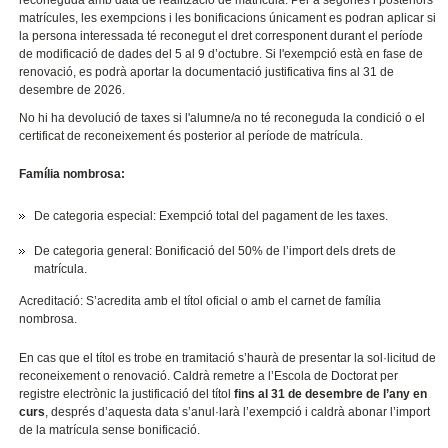
reconeguda amb data de realització de matrícula. Per a segones i posteriors
matrícules, les exempcions i les bonificacions únicament es podran aplicar si
la persona interessada té reconegut el dret corresponent durant el període
de modificació de dades del 5 al 9 d’octubre. Si l'exempció està en fase de
renovació, es podrà aportar la documentació justificativa fins al 31 de
desembre de 2026.
No hi ha devolució de taxes si l'alumne/a no té reconeguda la condició o el
certificat de reconeixement és posterior al període de matrícula.
Família nombrosa:
De categoria especial: Exempció total del pagament de les taxes.
De categoria general: Bonificació del 50% de l’import dels drets de
matrícula.
Acreditació: S’acredita amb el títol oficial o amb el carnet de família
nombrosa.
En cas que el títol es trobe en tramitació s’haurà de presentar la sol·licitud de
reconeixement o renovació. Caldrà remetre a l’Escola de Doctorat per
registre electrònic la justificació del títol
fins al 31 de desembre de l’any en
curs
, després d’aquesta data s’anul·larà l’exempció i caldrà abonar l’import
de la matrícula sense bonificació.