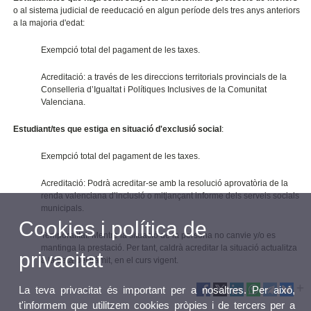
o al sistema judicial de reeducació en algun període dels tres anys anteriors
a la majoria d'edat:
Exempció total del pagament de les taxes.
Acreditació: a través de les direccions territorials provincials de la
Conselleria d’Igualtat i Polítiques Inclusives de la Comunitat
Valenciana.
Estudiant/tes que estiga en situació d'exclusió social
:
Exempció total del pagament de les taxes.
Acreditació: Podrà acreditar-se amb la resolució aprovatòria de la
renda valenciana d’inclusió o mitjançant informe dels serveis socials
municipals.
Cookies i política de
Temporalitat: Mentre la situació de la persona no canvie y/o es
mantinga la prestació. Per tant, caldrà acreditar la situació actualitza
privacitat
a la data del tràmit, en el curs vigent.
La teva privacitat és important per a nosaltres. Per això,
t'informem que utilitzem cookies pròpies i de tercers per a