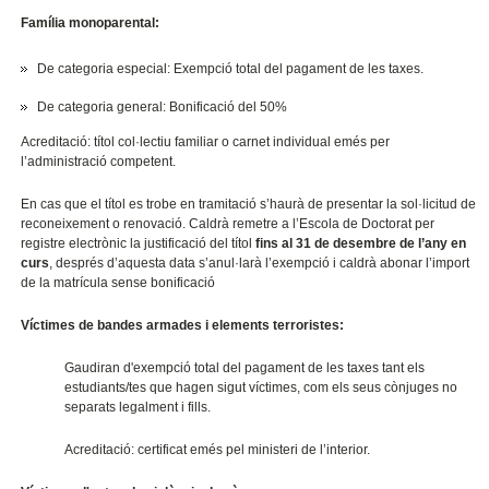
Família monoparental:
De categoria especial: Exempció total del pagament de les taxes.
De categoria general: Bonificació del 50%
Acreditació: títol col·lectiu familiar o carnet individual emés per
l’administració competent.
En cas que el títol es trobe en tramitació s’haurà de presentar la sol·licitud de
reconeixement o renovació. Caldrà remetre a l’Escola de Doctorat per
registre electrònic la justificació del títol
fins al 31 de desembre de l’any en
curs
, després d’aquesta data s’anul·larà l’exempció i caldrà abonar l’import
de la matrícula sense bonificació
Víctimes de bandes armades i elements terroristes:
Gaudiran d'exempció total del pagament de les taxes tant els
estudiants/tes que hagen sigut víctimes, com els seus cònjuges no
separats legalment i fills.
Acreditació: certificat emés pel ministeri de l’interior.