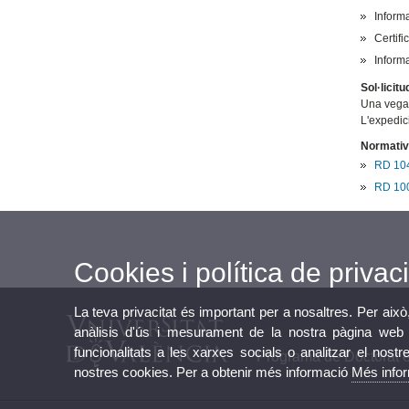
Inform
Certifi
Inform
Sol·licitu
Una vegad
L'expedic
Normativ
RD 1044
RD 1002
Cookies i política de privaci
La teva privacitat és important per a nosaltres. Per això
anàlisis d'ús i mesurament de la nostra pàgina web a
funcionalitats a les xarxes socials o analitzar el nostr
Programa de Doctorat 
nostres cookies. Per a obtenir més informació
Més info