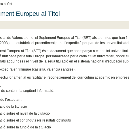
 al títol
ment Europeu al Títol
sitat de València emet el Suplement Europeu al Títol (SET) als alumnes que han fina
003, que estableix el procediment per a l’expedició per part de les universitats de
nt Europeu al Títol (SET) és el document que acompanya a cada títol universitari de c
 unificada per a tota Europa, personalitzada per a cada titulat universitari, sobre els
als adquirides i el nivell de la seua titulació en el sistema nacional d'educació supe
xpedirà en trilingüe (castellà, valencià i anglés).
jectiu fonamental és facilitar el reconeixement del currículum acadèmic en empreses
t
 de contenir la següent informació:
de l’estudiant
ció de la titulació
ció sobre el nivell de la titulació
ció sobre el contingut i els resultats obtinguts
ció sobre la funció de la titulació