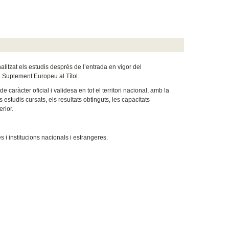
litzat els estudis després de l’entrada en vigor del
l Suplement Europeu al Títol.
aràcter oficial i validesa en tot el territori nacional, amb la
 estudis cursats, els resultats obtinguts, les capacitats
rior.
 i institucions nacionals i estrangeres.