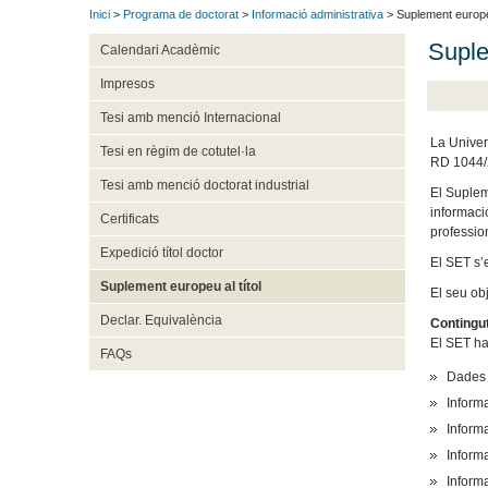
Inici
>
Programa de doctorat
>
Informació administrativa
> Suplement europeu
Suple
Calendari Acadèmic
Impresos
Tesi amb menció Internacional
La Univer
Tesi en règim de cotutel·la
RD 1044/2
Tesi amb menció doctorat industrial
El Supleme
informació
Certificats
profession
Expedició títol doctor
El SET s’e
Suplement europeu al títol
El seu ob
Declar. Equivalència
Contingu
El SET ha
FAQs
Dades 
Informa
Informa
Informa
Informa