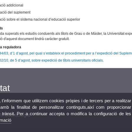
ació addicional
cació del suplement
ació sobre el sistema nacional d’educació superior
ds
a superats els estudis conduents als títols de Grau o de Màster, la Universitat expe
ió d'aquest document tindrà caràcter gratuït.
a reguladora
/03, d’1 d’agost, pel qual s’estableix el procediment per a l’expedició del Suplem
/10, de 5 d’agost, sobre expedició de títols universitaris oficials.
tat
, t'informem que utilitzem cookies pròpies i de tercers per a realitzar
mb la finalitat de personalitzar continguts,així com proporcionar
e trànsit. Per a continuar accepta o modifica la configuració de les
en Odontologia
rmació