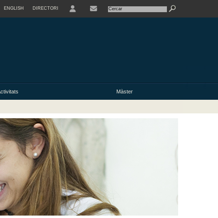
ENGLISH
DIRECTORI
USER
ctivitats
Màster