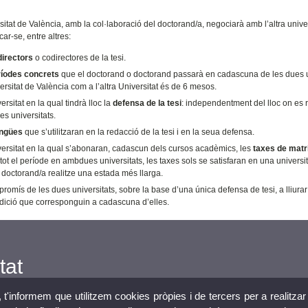
itat de València, amb la col·laboració del doctorand/a, negociarà amb l’altra univer
car-se, entre altres:
directors
o codirectores de la tesi.
ríodes concrets
que el doctorand o doctorand passarà en cadascuna de les dues u
ersitat de València com a l’altra Universitat és de 6 mesos.
ersitat en la qual tindrà lloc la
defensa de la tesi
: independentment del lloc on es r
s universitats.
engües
que s’utilitzaran en la redacció de la tesi i en la seua defensa.
versitat en la qual s’abonaran, cadascun dels cursos acadèmics, les
taxes de matr
tot el període en ambdues universitats, les taxes sols se satisfaran en una universi
 doctorand/a realitze una estada més llarga.
romís de les dues universitats, sobre la base d’una única defensa de tesi, a lliurar
dició que corresponguin a cadascuna d’elles.
tat
, t'informem que utilitzem cookies pròpies i de tercers per a realitzar