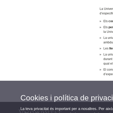
La Univers
d’especifi
Els
co
Els
pe
la Univ
La univ
ambdue
Les
ll
La uni
durant 
qual el
El comp
d’expe
Cookies i política de privaci
La teva privacitat és important per a nosaltres. Per això