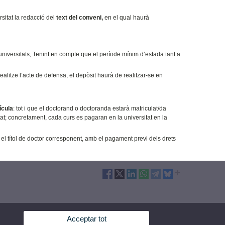
sitat la redacció del
text del conveni,
en el qual haurà
niversitats,
Tenint en compte que el període mínim d’estada tant a
ealitze l’acte de defensa, el depòsit haurà de realitzar-se en
ícula
: tot i que el doctorand o doctoranda estarà matriculat/da
tat; concretament, cada curs es pagaran en la universitat en la
 el títol de doctor corresponent, amb el pagament previ dels drets
Acceptar tot