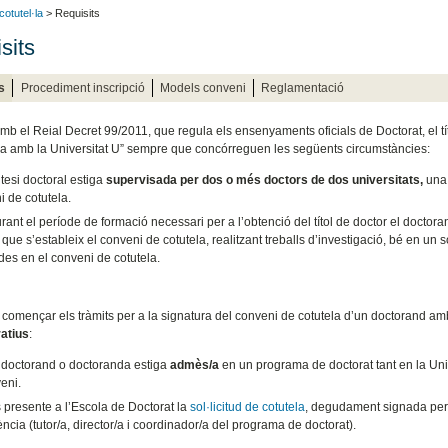
cotutel·la
> Requisits
sits
s
Procediment inscripció
Models conveni
Reglamentació
mb el Reial Decret 99/2011, que regula els ensenyaments oficials de Doctorat, el tít
la amb la Universitat U” sempre que concórreguen les següents circumstàncies:
tesi doctoral estiga
supervisada per dos o més doctors de dos universitats,
una 
 de cotutela.
ant el període de formació necessari per a l’obtenció del títol de doctor el doctora
que s’estableix el conveni de cotutela, realitzant treballs d’investigació, bé en un s
ides en el conveni de cotutela.
e començar els tràmits per a la signatura del conveni de cotutela d’un doctorand am
atius
:
 doctorand o doctoranda estiga
admès/a
en un programa de doctorat tant en la Univ
eni.
 presente a l’Escola de Doctorat la
sol·licitud de cotutela
, degudament signada per la
ncia (tutor/a, director/a i coordinador/a del programa de doctorat).