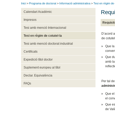
Inici
>
Programa de doctorat
>
Informació administrativa
>
Tesi en règim de 
Requi
Calendari Acadèmic
Impresos
Requisit
Tesi amb menció Internacional
D’acord a
Tesi en règim de cotutel·la
de cotute
Tesi amb menció doctorat industrial
Que la 
conveni
Certificats
Que dur
Expedició títol doctor
amb la 
reflect
Suplement europeu al títol
Declar. Equivalència
Per tal d
FAQs
administr
Que el
el conv
Que es
de Valè