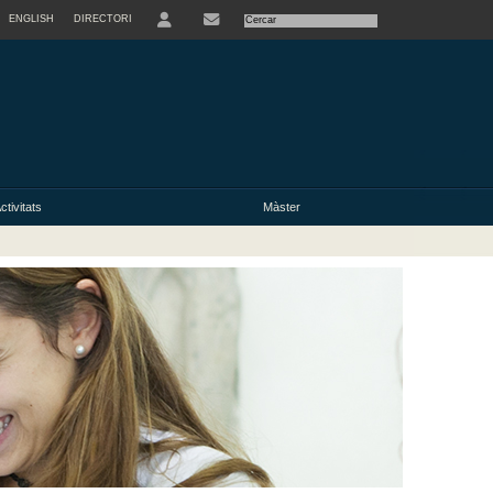
ENGLISH
DIRECTORI
USER
ctivitats
Màster