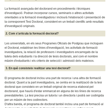
La formació avançada del doctorand en procediments i tècniques
d'investigació. Podran incorporar cursos, seminaris o altres activitats
orientades a la formació investigadora i inclourà l'elaboració i presentació de
la corresponent Tesi Doctoral, consistent en un treball científic amb resultats
d'investigació originals.
2. Com s'articula la formació doctoral?
Les universitats, en els seus Programes Oficials de Postgrau que incloguen
el Doctorat, establiran les línies d'investigació, les activitats de formació
investigadora, la relació de professors i investigadors encarregats de la
tutela dels estudiants i la direcció de tesis doctorals, així com el nombre
màxim d'estudiants i els criteris de selecció i admissió dels mateixos.
3. En què consisteix realitzar una tesi doctoral?
El programa de doctorat inclou una part de recerca i una altra de formació
doctoral. Quant a la part investigadora, se centra en la realització de la tesi
doctoral que consisteix en un treball original de recerca elaborat pel
doctorand, que haurà d'estar emmarcat en alguna de les línies de recerca
preestablertes. La tesi precisa un tutor/a i un director/a i podrà ser codirigida
per un màxim de tres codirectors.
D'altra banda, el programa de doctorat també inclou una part de formació al