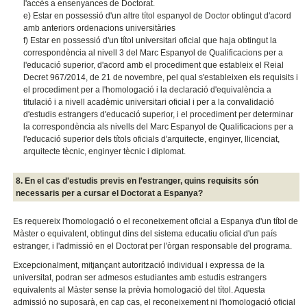
l'accés a ensenyances de Doctorat.
e) Estar en possessió d'un altre títol espanyol de Doctor obtingut d'acord
amb anteriors ordenacions universitàries
f) Estar en possessió d'un títol universitari oficial que haja obtingut la
correspondència al nivell 3 del Marc Espanyol de Qualificacions per a
l'educació superior, d'acord amb el procediment que estableix el Reial
Decret 967/2014, de 21 de novembre, pel qual s'estableixen els requisits i
el procediment per a l'homologació i la declaració d'equivalència a
titulació i a nivell acadèmic universitari oficial i per a la convalidació
d'estudis estrangers d'educació superior, i el procediment per determinar
la correspondència als nivells del Marc Espanyol de Qualificacions per a
l'educació superior dels títols oficials d'arquitecte, enginyer, llicenciat,
arquitecte tècnic, enginyer tècnic i diplomat.
8. En el cas d'estudis previs en l'estranger, quins requisits són
necessaris per a cursar el Doctorat a Espanya?
Es requereix l'homologació o el reconeixement oficial a Espanya d'un títol de
Màster o equivalent, obtingut dins del sistema educatiu oficial d'un país
estranger, i l'admissió en el Doctorat per l'òrgan responsable del programa.
Excepcionalment, mitjançant autorització individual i expressa de la
universitat, podran ser admesos estudiantes amb estudis estrangers
equivalents al Màster sense la prèvia homologació del títol. Aquesta
admissió no suposarà, en cap cas, el reconeixement ni l'homologació oficial