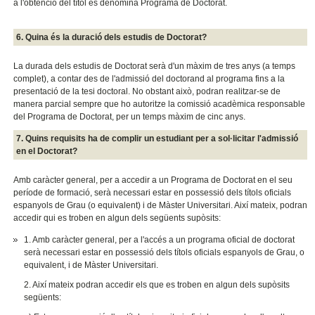
a l'obtenció del títol es denomina Programa de Doctorat.
6. Quina és la duració dels estudis de Doctorat?
La durada dels estudis de Doctorat serà d'un màxim de tres anys (a temps
complet), a contar des de l'admissió del doctorand al programa fins a la
presentació de la tesi doctoral. No obstant això, podran realitzar-se de
manera parcial sempre que ho autoritze la comissió acadèmica responsable
del Programa de Doctorat, per un temps màxim de cinc anys.
7. Quins requisits ha de complir un estudiant per a sol·licitar l'admissió
en el Doctorat?
Amb caràcter general, per a accedir a un Programa de Doctorat en el seu
període de formació, serà necessari estar en possessió dels títols oficials
espanyols de Grau (o equivalent) i de Màster Universitari. Així mateix, podran
accedir qui es troben en algun dels següents supòsits:
1. Amb caràcter general, per a l'accés a un programa oficial de doctorat
serà necessari estar en possessió dels títols oficials espanyols de Grau, o
equivalent, i de Màster Universitari.
2. Així mateix podran accedir els que es troben en algun dels supòsits
següents: