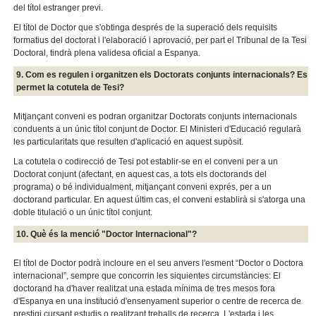
del títol estranger previ.
El títol de Doctor que s'obtinga després de la superació dels requisits
formatius del doctorat i l'elaboració i aprovació, per part el Tribunal de la Tesi
Doctoral, tindrà plena validesa oficial a Espanya.
9. Com es regulen i organitzen els Doctorats conjunts internacionals? Es
permet la cotutela de Tesi?
Mitjançant conveni es podran organitzar Doctorats conjunts internacionals
conduents a un únic títol conjunt de Doctor. El Ministeri d'Educació regularà
les particularitats que resulten d'aplicació en aquest supòsit.
La cotutela o codirecció de Tesi pot establir-se en el conveni per a un
Doctorat conjunt (afectant, en aquest cas, a tots els doctorands del
programa) o bé individualment, mitjançant conveni exprés, per a un
doctorand particular. En aquest últim cas, el conveni establirà si s'atorga una
doble titulació o un únic títol conjunt.
10. Què és la menció "Doctor Internacional"?
El títol de Doctor podrà incloure en el seu anvers l'esment “Doctor o Doctora
internacional”, sempre que concorrin les siquientes circumstàncies: El
doctorand ha d'haver realitzat una estada mínima de tres mesos fora
d'Espanya en una institució d'ensenyament superior o centre de recerca de
prestigi cursant estudis o realitzant treballs de recerca. L'estada i les