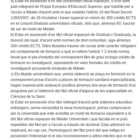
a) Estar en possessió d'un títol universitari oficial espanyol, o d'un altre
país integrant de l'Espai Europeu d'Educació Superior, que habilite per a
l'accés a Màster d'acord amb el que establix l'article 16 del Reial Decret
1393/2007, de 29 d'octubre i haver superat un mínim de 300 crèdits ECTS
en el conjunt d'estudis universitaris oficials, dels que, almenys 60, hauran
de ser de nivell de Màster.
b) Estar en possessió d'un títol oficial espanyol de Graduat o Graduada, la
duració del qual, d'acord amb normes de dret comunitari, siga almenys
300 crèdits ECTS. Dites titulades hauran de cursar amb caràcter obligatori
els complements de formació a què es referix l'article 7.2 d'esta norma,
llevat que el pla d'estudis del corresponent títol de grau incloga crèdits de
formació en investigació, equivalents en valor formatiu als crèdits en
investigació procedents d'estudis de Màster.
c) Els titulats universitaris que, prèvia obtenció de plaça en formació en la
corresponent prova d'accés a places de formació sanitària especialitzada,
hagen superat amb avaluació positiva almenys dos anys de formació d'un
programa per a l'obtenció del títol oficial d'alguna de les especialitats en
Ciències de la Salut.
d) Estar en possessió d'un títol obtingut d'acord amb sistemes educatius
estrangers, sense necessitat la seua homologació, prèvia comprovació
per la universitat que este acredita un nivell de formació equivalent a la
del títol oficial espanyol de Màster Universitari i que faculta en el país
expedidor del títol per a l'accés a estudis de doctorat. Esta admissió no
implicarà, en cap cas, l'homologació del títol previ del que estiga en
possessió l'interessat ni el seu reconeixement a altres efectes que el de