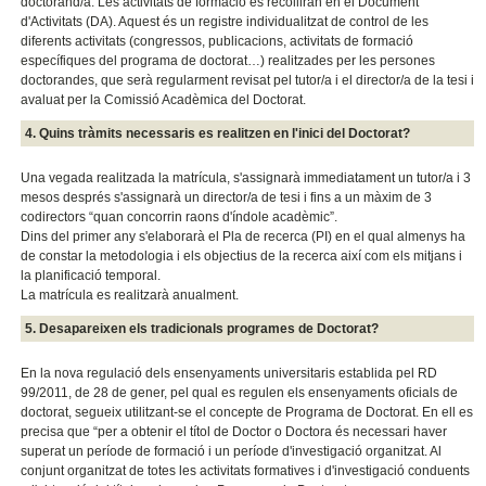
doctorand/a. Les activitats de formació es recolliran en el Document
d'Activitats (DA). Aquest és un registre individualitzat de control de les
diferents activitats (congressos, publicacions, activitats de formació
específiques del programa de doctorat…) realitzades per les persones
doctorandes, que serà regularment revisat pel tutor/a i el director/a de la tesi i
avaluat per la Comissió Acadèmica del Doctorat.
4. Quins tràmits necessaris es realitzen en l'inici del Doctorat?
Una vegada realitzada la matrícula, s'assignarà immediatament un tutor/a i 3
mesos després s'assignarà un director/a de tesi i fins a un màxim de 3
codirectors “quan concorrin raons d'índole acadèmic”.
Dins del primer any s'elaborarà el Pla de recerca (PI) en el qual almenys ha
de constar la metodologia i els objectius de la recerca així com els mitjans i
la planificació temporal.
La matrícula es realitzarà anualment.
5. Desapareixen els tradicionals programes de Doctorat?
En la nova regulació dels ensenyaments universitaris establida pel RD
99/2011, de 28 de gener, pel qual es regulen els ensenyaments oficials de
doctorat, segueix utilitzant-se el concepte de Programa de Doctorat. En ell es
precisa que “per a obtenir el títol de Doctor o Doctora és necessari haver
superat un període de formació i un període d'investigació organitzat. Al
conjunt organitzat de totes les activitats formatives i d'investigació conduents