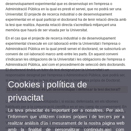
desenvolupament experimental que es desenvolupi en l'empresa o
Administració Pública en la qual es presti el servei, que no podrà ser una
Universitat. El projecte de recerca industrial o de desenvolupament
experimental en el qual participi el doctorand ha de tenir relació directa amb
la tesi que realitza. Aquesta relació directa s'acreditarà mitjançant una
memòria que haurà de ser visada per la Universitat.
En el cas que el projecte de recerca industrial o de desenvolupament
experimental s'execute en col·laboració entre la Universitat i l'empresa o
Administració Pública en la qual presti servei el doctorand, se subscriurà un
conveni de col·laboració marco amb entre les parts. En aquest conveni
s'indicaran les obligacions de la Universitat i les obligacions de l'empresa o
Administració Pública, així com el procediment de selecció dels doctorands.
El doctorand tindrà un tutor de tesi designat per la Universitat i un
responsable designat per l'empresa o Administració Pública, que podrà ser,
si escau, Director de la tesi d'acord amb la normativa pròpia de Doctorat.
Cookies i política de
11. En quins idiomes es pot desenvolupar i defensar la tesi doctoral?
privacitat
La tesi podrà ser desenvolupada i, si escau, defensada, en els idiomes
habituals per a la comunicació científica en el seu camp de coneixement. En
La teva privacitat és important per a nosaltres. Per això,
tot cas, el doctorand o doctoranda ha d'incloure en la tesi doctoral un resum
t'informem que utilitzem cookies pròpies i de tercers per a
ampli redactat en una de les llengües que són oficials en la Universitat de
València, en el qual han de constar els objectius, la metodologia i les
realitzar anàlisis d'ús i mesurament de la nostra pàgina web
conclusions de la tesi, amb una extensió màxima de 8000 paraules.
amb la finalitat de personalitzar continguts,així com