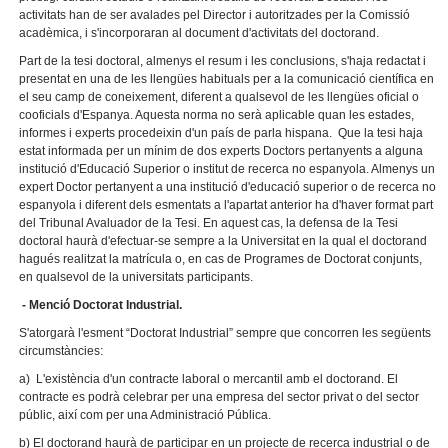
activitats han de ser avalades pel Director i autoritzades per la Comissió
acadèmica, i s'incorporaran al document d'activitats del doctorand.
Part de la tesi doctoral, almenys el resum i les conclusions, s'haja redactat i
presentat en una de les llengües habituals per a la comunicació científica en
el seu camp de coneixement, diferent a qualsevol de les llengües oficial o
cooficials d'Espanya. Aquesta norma no serà aplicable quan les estades,
informes i experts procedeixin d'un país de parla hispana. Que la tesi haja
estat informada per un mínim de dos experts Doctors pertanyents a alguna
institució d'Educació Superior o institut de recerca no espanyola. Almenys un
expert Doctor pertanyent a una institució d'educació superior o de recerca no
espanyola i diferent dels esmentats a l'apartat anterior ha d'haver format part
del Tribunal Avaluador de la Tesi. En aquest cas, la defensa de la Tesi
doctoral haurà d'efectuar-se sempre a la Universitat en la qual el doctorand
hagués realitzat la matrícula o, en cas de Programes de Doctorat conjunts,
en qualsevol de la universitats participants.
- Menció Doctorat Industrial.
S'atorgarà l'esment “Doctorat Industrial” sempre que concorren les següents
circumstàncies:
a) L'existència d'un contracte laboral o mercantil amb el doctorand. El
contracte es podrà celebrar per una empresa del sector privat o del sector
públic, així com per una Administració Pública.
b) El doctorand haurà de participar en un projecte de recerca industrial o de