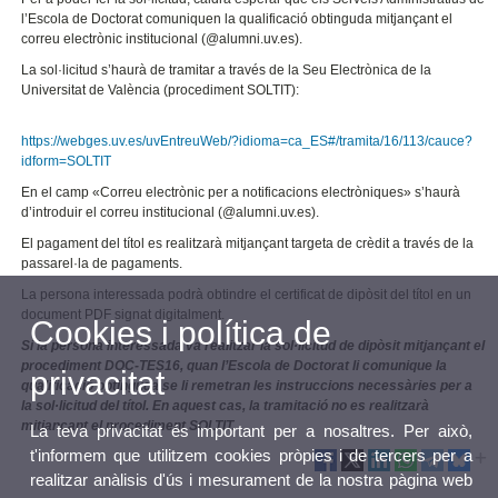
l’Escola de Doctorat comuniquen la qualificació obtinguda mitjançant el
correu electrònic institucional (@alumni.uv.es).
La sol·licitud s’haurà de tramitar a través de la Seu Electrònica de la
Universitat de València (procediment SOLTIT):
https://webges.uv.es/uvEntreuWeb/?idioma=ca_ES#/tramita/16/113/cauce?
idform=SOLTIT
En el camp «Correu electrònic per a notificacions electròniques» s’haurà
d’introduir el correu institucional (@alumni.uv.es).
El pagament del títol es realitzarà mitjançant targeta de crèdit a través de la
passarel·la de pagaments.
La persona interessada podrà obtindre el certificat de dipòsit del títol en un
document PDF signat digitalment.
Cookies i política de
Si la persona interessada va realitzar la sol·licitud de dipòsit mitjançant el
procediment DOC-TES16, quan l’Escola de Doctorat li comunique la
privacitat
qualificació obtinguda se li remetran les instruccions necessàries per a
la sol·licitud del títol. En aquest cas, la tramitació no es realitzarà
mitjançant el procediment SOLTIT.
La teva privacitat és important per a nosaltres. Per això,
t'informem que utilitzem cookies pròpies i de tercers per a
realitzar anàlisis d'ús i mesurament de la nostra pàgina web