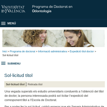
MENÚ
Inici
>
Programa de doctorat
>
Informació administrativa
>
Expedició títol doctor
>
Sol·licitud títol
SUBMENU
Sol·licitud títol
Sol·licitud títol
Retirada títol
Una vegada superats els estudis universitaris conduents a l’obtenció del títol
de doctor, la persona interessada podrà sol·licitar l’expedició del
corresponent títol a l’Escola de Doctorat.
Per a poder fer la sol·licitud, caldrà esperar que els Serveis Administratius de