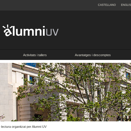
CASTELLANO
ENGLI
Activitats i tallers
Avantatges i descomptes
 lectura organitzat per Alumni UV