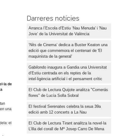
Darreres notícies
Arranca l’Escola d’Estiu ‘Nau Menuda' i 'Nau
Jove’ de la Universitat de València
‘Nits de Cinema’ dedica a Buster Keaton una
edició que commemora el centenari de 'El
maquinista de la general'
Gabilondo inaugura a Gandia una Universitat
d’Estiu centrada en els reptes de la
intel·ligència artificial i el pensament crític
l·la de
El Club de Lectura Quijote analitza "Comerás
ra
flores" de Lucía Solla Sobral
 tan
El festival Serenates celebra la seua 39a
t en una
edició amb 12 concerts a La Nau
El Club de Lectura Tirant analitza la novel·la
dela: el
L'illa del corall de Mª Josep Carro De Mena