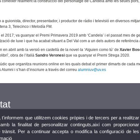
 a conéixer realment la construcció del personatge de Candela amb les seues pors,
 a guionista, director, presentador, i productor de ràdio i televisió en diversos mitja
tena 3, Telecinco i Melodía FM.
a’ el 2017; va guanyar el Premi Primavera 2019 amb ‘Candela’ i el passat mes de g
ització de luxe i que ha acabat situant a Del Val com a un dels autors de referència 
 en abril amb la versió en castellà de la novel·la ‘Alguien como tú’ de
Xavier Bos
brí’, obra de l’italià
Sandro Veronesi
que va guanyar el Premi Strega 2020.
 lúdic que organitza reunions online en les quals debat el primer dimarts de cada 
s Alumni i s’han d’inscriure a través del correu
alumniuv@uv.es
tat
, t'informem que utilitzem cookies pròpies i de tercers per a realitzar
mb la finalitat de personalitzar continguts,així com proporcionar
e trànsit. Per a continuar accepta o modifica la configuració de les
rmació