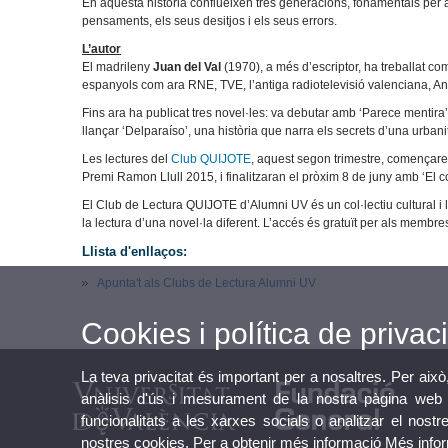
En aquesta història conflueixen tres generacions, fonamentals per
pensaments, els seus desitjos i els seus errors.
L’autor
El madrileny
Juan del Val
(1970), a més d’escriptor, ha treballat com
espanyols com ara RNE, TVE, l’antiga radiotelevisió valenciana, An
Fins ara ha publicat tres novel·les: va debutar amb ‘Parece mentir
llançar ‘Delparaíso’, una història que narra els secrets d’una urban
Les lectures del
Club QUIJOTE
, aquest segon trimestre, començaren
Premi Ramon Llull 2015, i finalitzaran el pròxim 8 de juny amb ‘El coli
El Club de Lectura QUIJOTE d’Alumni UV és un col·lectiu cultural i
la lectura d’una novel·la diferent. L’accés és gratuït per als membre
Llista d'enllaços:
Apunta't als Clubs de Lectura Alumni UV
Cookies i política de privaci
La teva privacitat és important per a nosaltres. Per això
anàlisis d'ús i mesurament de la nostra pàgina web a
funcionalitats a les xarxes socials o analitzar el nostr
nostres cookies. Per a obtenir més informació
Més info