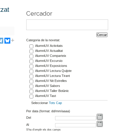
tzat
Cercador
Categoria de la novetat:
AlumniUV Activitats
AlumniUV Actualitat
AlumniUV Comparteix
AlumniUV Excursio
AlumniUV Exposicions
AlumniUV Lectura Quijote
AlumniUV Lectura Tirant
AlumniUV Nit Estrelles
AlumniUV Sabors
AlumniUV Taller Botànic
AlumniUV Tast
Seleccionar
Tots
Cap
Per data (format: dd/mm/aaaa)
Del
Al
S'ha d'omplir els dos camps