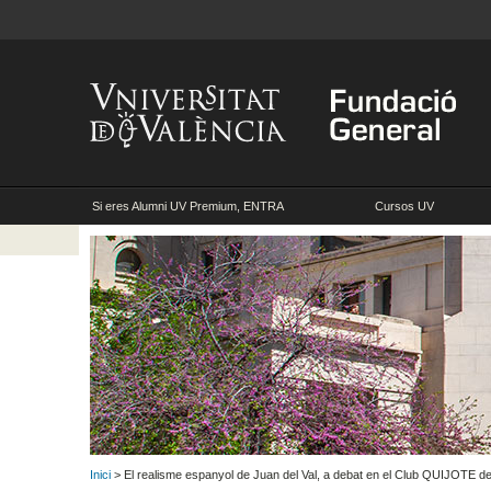
Si eres Alumni UV Premium, ENTRA
Cursos UV
Inici
> El realisme espanyol de Juan del Val, a debat en el Club QUIJOTE de