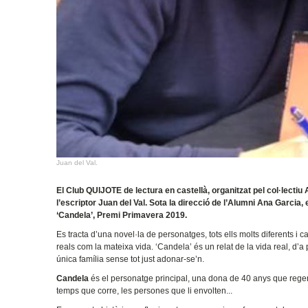
Juan del Val.
El Club QUIJOTE de lectura en castellà, organitzat pel col·lectiu
l’escriptor Juan del Val. Sota la direcció de l’Alumni Ana Garcia,
‘Candela’, Premi Primavera 2019.
Es tracta d’una novel·la de personatges, tots ells molts diferents i
reals com la mateixa vida. ‘Candela’ és un relat de la vida real, d’
única família sense tot just adonar-se’n.
Candela
és el personatge principal, una dona de 40 anys que regent
temps que corre, les persones que li envolten...