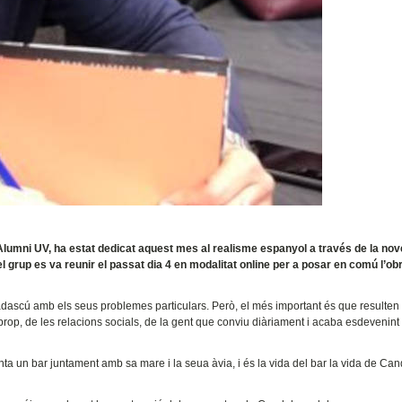
 Alumni UV, ha estat dedicat aquest mes al realisme espanyol a través de la nove
 el grup es va reunir el passat dia 4 en modalitat online per a posar en comú l’ob
 cadascú amb els seus problemes particulars. Però, el més important és que resulten
a prop, de les relacions socials, de la gent que conviu diàriament i acaba esdevenin
a un bar juntament amb sa mare i la seua àvia, i és la vida del bar la vida de Can