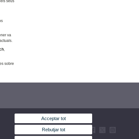
 els seus
ns
ener va
actuals.
ch
,
mes sobre
Acceptar tot
Rebutjar tot