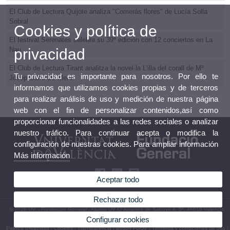
El Club de Lectura Quijote analiza "Comerás flores" de Lucía Solla
Sobral
Cookies y política de
El festival Serenates celebra su 39ª edición con 12 conciertos en La
privacidad
Nau
El Club de Lectura Tirant analitza la novel·la L'illa del corall de Mª
Tu privacidad es importante para nosotros. Por ello te
Josep Carro De Mena
informamos que utilizamos cookies propias y de terceros
para realizar análisis de uso y medición de nuestra página
web con el fin de personalizar contenidos,así como
proporcionar funcionalidades a las redes sociales o analizar
nuestro tráfico. Para continuar acepta o modifica la
configuración de nuestras cookies. Para ampliar información
Más información
Aceptar todo
Rechazar todo
© 2026 UV. - Fundación General - Alumni UV C/ Amadeo de Saboya 4, 5ª, 46010 Valencia.
Tel: (+34) 96 353 10 70
Configurar cookies
Política privacidad
|
Cookies
|
Transparencia
|
Buzón FGUV
|
Términos y condiciones de uso
|