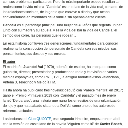
con sus problemas particulares. Pero, lo más importante es que resultan tan
reales como la vida misma. ‘Candela’ es un relato de la vida real, cercano, de
las relaciones sociales, de la gente que convive a diario y que acaba
convirtiéndose en miembros de la familia sin apenas darse cuenta.
Candela
es el personaje principal, una mujer de 40 años que regenta un bar
junto con su madre y su abuela, y es la vida del bar la vida de Candela: el
tiempo que corre, las personas que le rodean...
En esta historia confluyen tres generaciones, fundamentales para conocer
realmente la construcción del personaje de Candela con sus miedos, sus
pensamientos, sus deseos y sus errores.
El autor
El madrileño
Juan del Val
(1970), además de escritor, ha trabajado como
guionista, director, presentador, y productor de radio y televisión en varios
medios espanyoles, como RNE, TVE, la antigua radiotelevisión valenciana,
Antena 3, Telecinco y Melodía FM.
Hasta ahora ha publicado tres novelas: debutó con ‘Parece mentira’ en 2017;
ganó el Premio Primavera 2019 con ‘Candela’ y el pasado mes de enero
lanzó ‘Delparaíso’, una historia que narra los entresijos de una urbanización
de lujo y que ha acabado situando a Del Val como uno de los autores de
referencia actuales.
Las lecturas del
Club QUIJOTE
, este segundo trimestre, empezaron en abril
con la versión en castellano de la novela ‘Alguien como tú’ de
Xavier Bosch
,