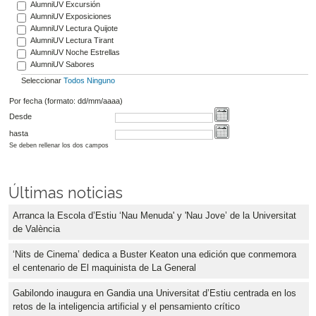
AlumniUV Excursión
AlumniUV Exposiciones
AlumniUV Lectura Quijote
AlumniUV Lectura Tirant
AlumniUV Noche Estrellas
AlumniUV Sabores
Seleccionar
Todos
Ninguno
Por fecha (formato: dd/mm/aaaa)
Desde
hasta
Se deben rellenar los dos campos
Últimas noticias
Arranca la Escola d’Estiu ‘Nau Menuda' y 'Nau Jove’ de la Universitat
de València
‘Nits de Cinema’ dedica a Buster Keaton una edición que conmemora
el centenario de El maquinista de La General
Gabilondo inaugura en Gandia una Universitat d’Estiu centrada en los
retos de la inteligencia artificial y el pensamiento crítico