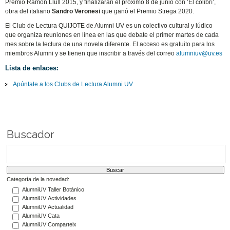
Premio Ramon Llull 2015, y finalizarán el próximo 8 de junio con ‘El colibrí’,
obra del italiano
Sandro Veronesi
que ganó el Premio Strega 2020.
El Club de Lectura QUIJOTE de Alumni UV es un colectivo cultural y lúdico
que organiza reuniones en línea en las que debate el primer martes de cada
mes sobre la lectura de una novela diferente. El acceso es gratuito para los
miembros Alumni y se tienen que inscribir a través del correo
alumniuv@uv.es
Lista de enlaces:
Apúntate a los Clubs de Lectura Alumni UV
Buscador
Categoría de la novedad:
AlumniUV Taller Botánico
AlumniUV Actividades
AlumniUV Actualidad
AlumniUV Cata
AlumniUV Comparteix