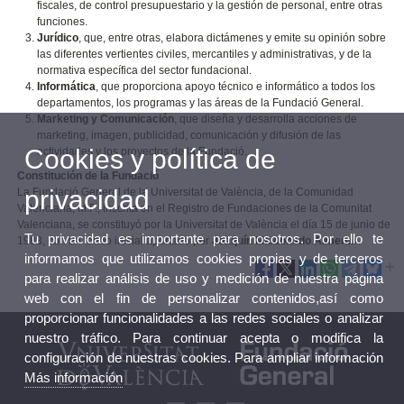
fiscales, de control presupuestario y la gestión de personal, entre otras
funciones.
Jurídico
, que, entre otras, elabora dictámenes y emite su opinión sobre
las diferentes vertientes civiles, mercantiles y administrativas, y de la
normativa específica del sector fundacional.
Informática
, que proporciona apoyo técnico e informático a todos los
departamentos, los programas y las áreas de la Fundació General.
Marketing y Comunicación
, que diseña y desarrolla acciones de
marketing, imagen, publicidad, comunicación y difusión de las
Cookies y política de
actividades y los proyectos de la Fundació.
Constitución de la Fundació
privacidad
La Fundació General de la Universitat de València, de la Comunidad
Valenciana, M.P., inscrita en el Registro de Fundaciones de la Comunitat
Valenciana, se constituyó por la Universitat de València el día 15 de junio de
Tu privacidad es importante para nosotros. Por ello te
1983, con un fondo inicial aportado por
Joaquín Maldonado Almenar
.
informamos que utilizamos cookies propias y de terceros
para realizar análisis de uso y medición de nuestra página
web con el fin de personalizar contenidos,así como
proporcionar funcionalidades a las redes sociales o analizar
nuestro tráfico. Para continuar acepta o modifica la
configuración de nuestras cookies. Para ampliar información
Más información