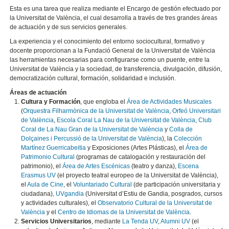
Esta es una tarea que realiza mediante el Encargo de gestión efectuado por
la Universitat de València, el cual desarrolla a través de tres grandes áreas
de actuación y de sus servicios generales.
La experiencia y el conocimiento del entorno sociocultural, formativo y
docente proporcionan a la Fundació General de la Universitat de València
las herramientas necesarias para configurarse como un puente, entre la
Universitat de València y la sociedad, de transferencia, divulgación, difusión,
democratización cultural, formación, solidaridad e inclusión.
Áreas de actuación
Cultura y Formación
, que engloba el
Área de Actividades Musicales
(
Orquestra Filharmònica de la Universitat de València
,
Orfeó Universitari
de València
,
Escola Coral La Nau de la Universitat de València
,
Club
Coral de La Nau Gran de la Universitat de València
y
Colla de
Dolçaines i Percussió de la Universitat de València
), la
Colección
Martínez Guerricabeitia
y Exposiciones (Artes Plásticas), el
Área de
Patrimonio Cultural
(programas de catalogación y restauración del
patrimonio), el
Área de Artes Escénicas
(teatro y danza),
Escena
Erasmus UV
(el proyecto teatral europeo de la Universitat de València),
el
Aula de Cine
, el
Voluntariado Cultural
(de participación universitaria y
ciudadana),
UVgandia
(Universitat d’Estiu de Gandia, posgrados, cursos
y actividades culturales), el
Observatorio Cultural de la Universitat de
València
y el
Centro de Idiomas de la Universitat de València
.
Servicios Universitarios
, mediante
La Tenda UV
,
Alumni UV
(el