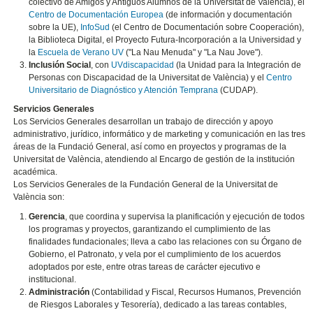
colectivo de Amigos y Antiguos Alumnos de la Universitat de València), el
Centro de Documentación Europea
(de información y documentación
sobre la UE),
InfoSud
(el Centro de Documentación sobre Cooperación),
la Biblioteca Digital, el Proyecto Futura-Incorporación a la Universidad y
la
Escuela de Verano UV
("La Nau Menuda" y "La Nau Jove").
Inclusión Social
, con
UVdiscapacidad
(la Unidad para la Integración de
Personas con Discapacidad de la Universitat de València) y el
Centro
Universitario de Diagnóstico y Atención Temprana
(CUDAP).
Servicios Generales
Los Servicios Generales desarrollan un trabajo de dirección y apoyo
administrativo, jurídico, informático y de marketing y comunicación en las tres
áreas de la Fundació General, así como en proyectos y programas de la
Universitat de València, atendiendo al Encargo de gestión de la institución
académica.
Los Servicios Generales de la Fundación General de la Universitat de
València son:
Gerencia
, que coordina y supervisa la planificación y ejecución de todos
los programas y proyectos, garantizando el cumplimiento de las
finalidades fundacionales; lleva a cabo las relaciones con su Órgano de
Gobierno, el Patronato, y vela por el cumplimiento de los acuerdos
adoptados por este, entre otras tareas de carácter ejecutivo e
institucional.
Administración
(Contabilidad y Fiscal, Recursos Humanos, Prevención
de Riesgos Laborales y Tesorería), dedicado a las tareas contables,