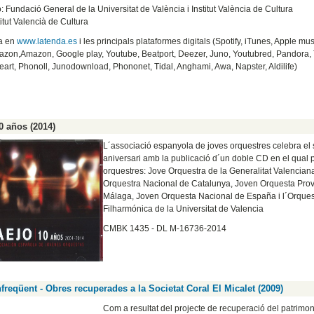
: Fundació General de la Universitat de València i Institut València de Cultura
titut Valencià de Cultura
da en
www.latenda.es
i les principals plataformes digitals (Spotify, iTunes, Apple mu
zon,Amazon, Google play, Youtube, Beatport, Deezer, Juno, Youtubred, Pandora, 
eart, Phonoll, Junodownload, Phononet, Tidal, Anghami, Awa, Napster, Aldilife)
 años (2014)
L´associació espanyola de joves orquestres celebra el
aniversari amb la publicació d´un doble CD en el qual p
orquestres: Jove Orquestra de la Generalitat Valencian
Orquestra Nacional de Catalunya, Joven Orquesta Prov
Málaga, Joven Orquesta Nacional de España i l´Orques
Filharmónica de la Universitat de Valencia
CMBK 1435 - DL M-16736-2014
nfreqüent - Obres recuperades a la Societat Coral El Micalet (2009)
Com a resultat del projecte de recuperació del patrimo