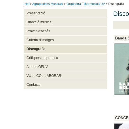
Inici
>
Agrupacions Musicals
>
Orquestra Filharmònica UV
> Discografia
Disco
Presentació
Direcció musical
Proves d'accés
Banda S
Galeria d'imatges
Discografia
Crítiques de premsa
Ajudes OFUV
VULL COL·LABORAR!
Contacte
CONCERT