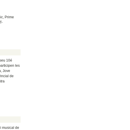
sic, Prime
T-
 seu 10é
articipen les
a, Jove
incial de
tra
ni musical de