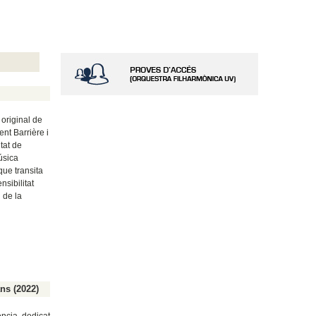
original de
nt Barrière i
tat de
úsica
ue transita
nsibilitat
 de la
ns (2022)
ncia, dedicat