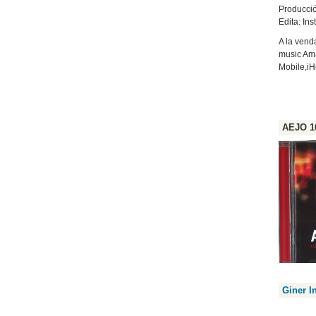
Producció
Edita: Ins
A la ven
music Ama
Mobile,iH
AEJO 10
Giner I