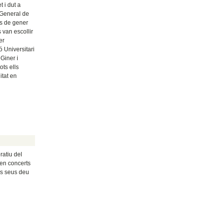
 i dut a
 General de
es de gener
 van escollir
er
ó Universitari
Giner i
ots ells
itat en
atiu del
 en concerts
els seus deu