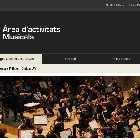
CASTELLANO
ENGLI
grupacions Musicals
Formació
Produccions
estra Filharmònica UV