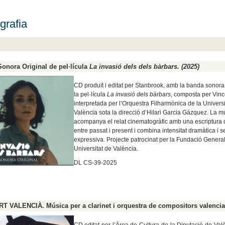
grafia
onora Original de pel·lícula
La invasió dels dels bàrbars. (2025)
CD produït i editat per Stanbrook, amb la banda sonora 
la pel·lícula
La invasió dels bàrbars
, composta per Vince
interpretada per l’Orquestra Filharmònica de la Universi
València sota la direcció d’Hilari Garcia Gázquez. La m
acompanya el relat cinematogràfic amb una escriptura q
entre passat i present i combina intensitat dramàtica i se
expressiva. Projecte patrocinat per la Fundació General
Universitat de València.
DL CS-39-2025
 VALENCIÀ. Música per a clarinet i orquestra de compositors valencia
CD editat per l’Àrea de Cultura de la Diputació de Valè