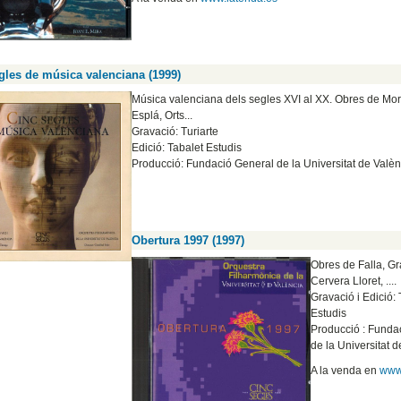
gles de música valenciana (1999)
Música valenciana dels segles XVI al XX. Obres de Mor
Esplá, Orts...
Gravació: Turiarte
Edició: Tabalet Estudis
Producció: Fundació General de la Universitat de Valèn
Obertura 1997 (1997)
Obres de Falla, Gr
Cervera Lloret, ....
Gravació i Edició: 
Estudis
Producció : Funda
de la Universitat 
A la venda en
www