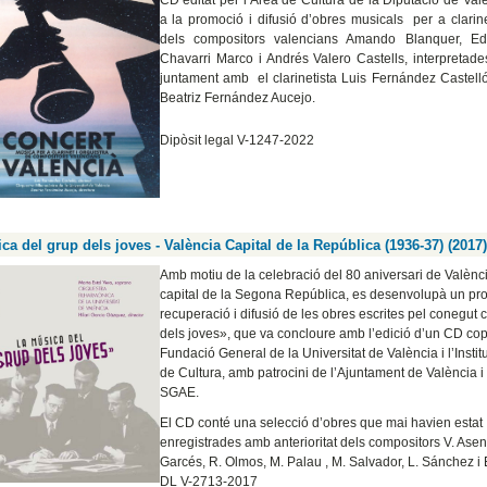
a la promoció i difusió d’obres musicals per a clarine
dels compositors valencians Amando Blanquer, E
Chavarri Marco i Andrés Valero Castells, interpretad
juntament amb el clarinetista Luis Fernández Castelló,
Beatriz Fernández Aucejo.
Dipòsit legal V-1247-2022
ca del grup dels joves - València Capital de la República (1936-37) (2017
Amb motiu de la celebració del 80 aniversari de Valènc
capital de la Segona República, es desenvolupà un pro
recuperació i difusió de les obres escrites pel conegut
dels joves», que va concloure amb l’edició d’un CD cop
Fundació General de la Universitat de València i l’Instit
de Cultura, amb patrocini de l’Ajuntament de València i
SGAE.
El CD conté una selecció d’obres que mai havien estat
enregistrades amb anterioritat dels compositors V. Asenc
Garcés, R. Olmos, M. Palau , M. Salvador, L. Sánchez i 
DL V-2713-2017