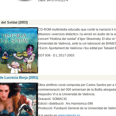
ISBN: 84-370-6522-4
 del Soldat (2003)
CD-ROM multimèdia educatiu que conté la narració il·
dibuixos i exercicis didàctics i la versió en àudio de la s
concert “Història del soldat” d’Igor Stravinsky. El disc el
Universitat de València, amb la col·laboració de BANE
l’Excm. Ajuntament de València i fou editat per Tabalet 
EGT 936 - D.L.5517-2003
de Lucrecia Borja (2001)
Obra simfònic-coral composta per Carles Santos per a 
commemoració del 500 aniversari de la Butlla atorgada
Alejandro VI a la Universitat de València.
Gravació: SOMACIG
Edició i distribució : Ars Harmònica 098
Producció: Fundació General de la Universitat de Valèn
A la venda en
www.latenda.es