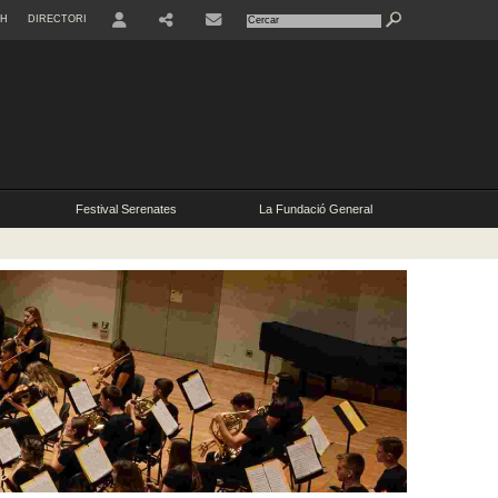
SH
DIRECTORI
RRSS
Festival Serenates
La Fundació General