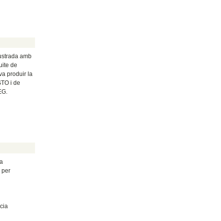
lustrada amb
uite de
 va produir la
STO i de
EG.
la
 per
cia