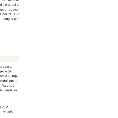
t i orquestra
duard López-
es per l’OFUV
 dirigits per
)
ia com a
jecte de
 com a «Grup
roduït per la
ut Valencià
 la Fundació
io, V.
E. Valdés.