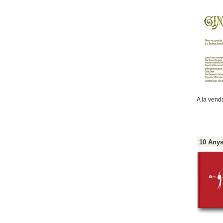
A la ven
10 Anys