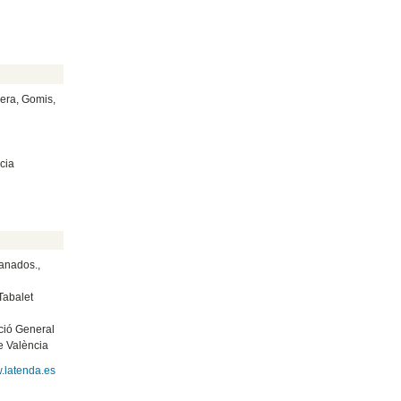
era, Gomis,
cia
anados.,
Tabalet
ció General
de València
.latenda.es