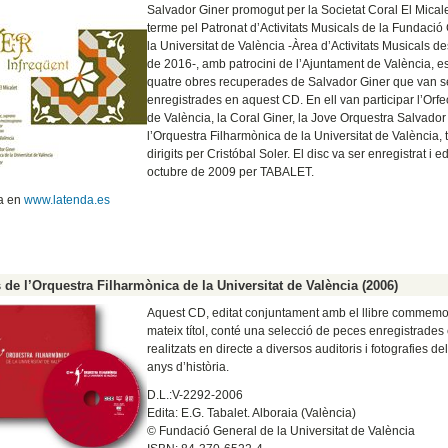
Salvador Giner promogut per la Societat Coral El Micalet
terme pel Patronat d’Activitats Musicals de la Fundació
la Universitat de València -Àrea d’Activitats Musicals d
de 2016-, amb patrocini de l’Ajuntament de València, es
quatre obres recuperades de Salvador Giner que van s
enregistrades en aquest CD. En ell van participar l’Orfe
de València, la Coral Giner, la Jove Orquestra Salvador 
l’Orquestra Filharmònica de la Universitat de València, t
dirigits per Cristóbal Soler. El disc va ser enregistrat i ed
octubre de 2009 per TABALET.
da en
www.latenda.es
 de l’Orquestra Filharmònica de la Universitat de València (2006)
Aquest CD, editat conjuntament amb el llibre commemor
mateix títol, conté una selecció de peces enregistrades
realitzats en directe a diversos auditoris i fotografies d
anys d’història.
D.L.:V-2292-2006
Edita: E.G. Tabalet. Alboraia (València)
© Fundació General de la Universitat de València