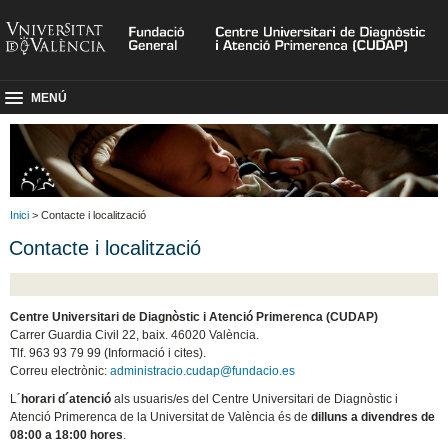
MENÚ
Inici
> Contacte i localització
Contacte i localització
Centre Universitari de Diagnòstic i Atenció Primerenca (CUDAP)
Carrer Guardia Civil 22, baix. 46020 València.
Tlf. 963 93 79 99 (Informació i cites).
Correu electrònic:
administracio.cudap@fundacio.es
L´
horari d´atenció
als usuaris/es del Centre Universitari de Diagnòstic i
Atenció Primerenca de la Universitat de València és de
dilluns a divendres de
08:00 a 18:00 hores
.