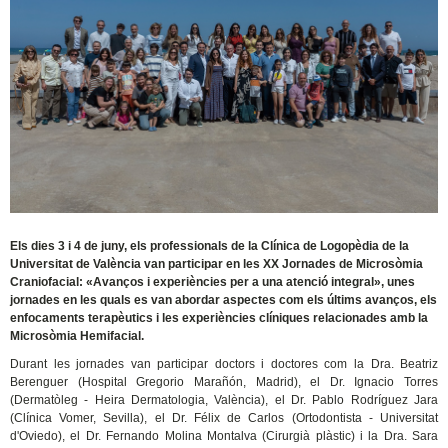
Els dies 3 i 4 de juny, els professionals de la Clínica de Logopèdia de la
Universitat de València van participar en les XX Jornades de Microsòmia
Craniofacial: «Avanços i experiències per a una atenció integral», unes
jornades en les quals es van abordar aspectes com els últims avanços, els
enfocaments terapèutics i les experiències clíniques relacionades amb la
Microsòmia Hemifacial.
Durant les jornades van participar doctors i doctores com la Dra. Beatriz
Berenguer (Hospital Gregorio Marañón, Madrid), el Dr. Ignacio Torres
(Dermatòleg - Heira Dermatologia, València), el Dr. Pablo Rodríguez Jara
(Clínica Vomer, Sevilla), el Dr. Félix de Carlos (Ortodontista - Universitat
d'Oviedo), el Dr. Fernando Molina Montalva (Cirurgià plàstic) i la Dra. Sara