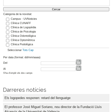
Categoria de la novetat:
Campus - UVNoticies
Clínica CUNAFF
Clínica de Logopèdia
Clínica de Psicologia
Clínica Odontològica
Clínica Optomètrica
Clínica Podològica
Seleccionar
Tots
Cap
Per data (format: dd/mm/aaaa)
Del
Al
S'ha d'omplir els dos camps
Darreres notícies
Els logopedes responen: retard del llenguatge
El professor José Miguel Soriano, nou director de la Fundació Lluís
Alcanyís de la Universitat de València