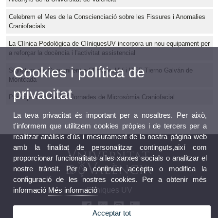
Celebrem el Mes de la Conscienciació sobre les Fissures i Anomalies
Craniofacials
La Clínica Podològica de ClíniquesUV incorpora un nou equipament per
a reforçar la docència i l'activitat assistencial
Cookies i política de
Signatura del Conveni entre ClíniquesUV i l’IES Tierno Galván de
Montcada
privacitat
Participem en les XX Jornades de Microsòmia Craniofacial
La teva privacitat és important per a nosaltres. Per això,
t'informem que utilitzem cookies pròpies i de tercers per a
realitzar anàlisis d'ús i mesurament de la nostra pàgina web
amb la finalitat de personalitzar continguts,així com
proporcionar funcionalitats a les xarxes socials o analitzar el
nostre trànsit. Per a continuar accepta o modifica la
configuració de les nostres cookies. Per a obtenir més
informació
Més informació
Clíniques UV
Acceptar tot