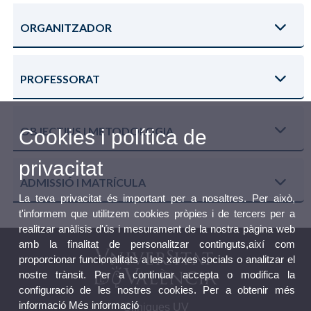
ORGANITZADOR
PROFESSORAT
OBJECTIUS I METODOLOGIA
Cookies i política de
privacitat
ADMISSIÓ I MATRÍCULA
La teva privacitat és important per a nosaltres. Per això,
t'informem que utilitzem cookies pròpies i de tercers per a
realitzar anàlisis d'ús i mesurament de la nostra pàgina web
amb la finalitat de personalitzar continguts,així com
proporcionar funcionalitats a les xarxes socials o analitzar el
nostre trànsit. Per a continuar accepta o modifica la
configuració de les nostres cookies. Per a obtenir més
informació
Més informació
Clíniques UV