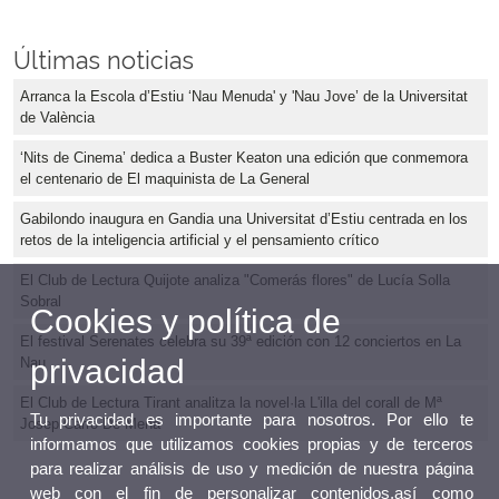
Últimas noticias
Arranca la Escola d’Estiu ‘Nau Menuda' y 'Nau Jove’ de la Universitat
de València
‘Nits de Cinema’ dedica a Buster Keaton una edición que conmemora
el centenario de El maquinista de La General
Gabilondo inaugura en Gandia una Universitat d’Estiu centrada en los
retos de la inteligencia artificial y el pensamiento crítico
El Club de Lectura Quijote analiza "Comerás flores" de Lucía Solla
Sobral
Cookies y política de
El festival Serenates celebra su 39ª edición con 12 conciertos en La
privacidad
Nau
El Club de Lectura Tirant analitza la novel·la L'illa del corall de Mª
Tu privacidad es importante para nosotros. Por ello te
Josep Carro De Mena
informamos que utilizamos cookies propias y de terceros
para realizar análisis de uso y medición de nuestra página
web con el fin de personalizar contenidos,así como