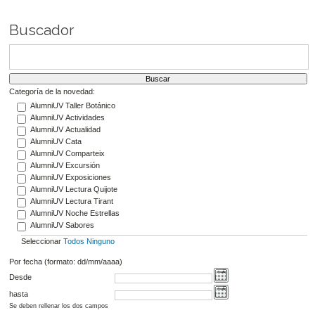
Buscador
Categoría de la novedad:
AlumniUV Taller Botánico
AlumniUV Actividades
AlumniUV Actualidad
AlumniUV Cata
AlumniUV Comparteix
AlumniUV Excursión
AlumniUV Exposiciones
AlumniUV Lectura Quijote
AlumniUV Lectura Tirant
AlumniUV Noche Estrellas
AlumniUV Sabores
Seleccionar
Todos
Ninguno
Por fecha (formato: dd/mm/aaaa)
Desde
hasta
Se deben rellenar los dos campos