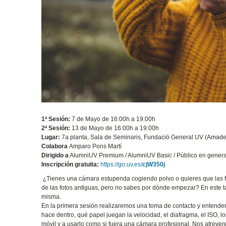
1ª Sesión:
7 de Mayo de 16:00h a 19:00h
2ª Sesión:
13 de Mayo de 16:00h a 19:00h
Lugar:
7a planta, Sala de Seminaris, Fundació General UV (Amade
Colabora
Amparo Pons Martí
Dirigido a
AlumniUV Premium / AlumniUV Basic / Público en genera
Inscripción gratuita:
https://go.uv.es/
cjW350j
¿Tienes una cámara estupenda cogiendo polvo o quieres que las fo
de las fotos antiguas, pero no sabes por dónde empezar? En este t
misma.
En la primera sesión realizaremos una toma de contacto y entender
hace dentro, qué papel juegan la velocidad, el diafragma, el ISO, 
móvil y a usarlo como si fuera una cámara profesional. Nos atrever