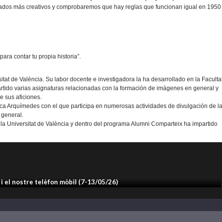
ltados más creativos y comprobaremos que hay reglas que funcionan igual en 1950
ara contar tu propia historia”.
itat de València. Su labor docente e investigadora la ha desarrollado en la Faculta
mpartido varias asignaturas relacionadas con la formación de imágenes en general y
e sus aficiones.
ica Arquímedes con el que participa en numerosas actividades de divulgación de la
 general.
la Universitat de València y dentro del programa Alumni Comparteix ha impartido
i el nostre telèfon mòbil (7-13/05/26)