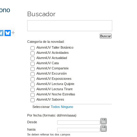
fono
Buscador
Categoría de la novedad:
AlumniUV Taller Botánico
AlumniUV Actividades
AlumniUV Actualidad
AlumniUV Cata
AlumniUV Comparteix
AlumniUV Excursión
AlumniUV Exposiciones
AlumniUV Lectura Quijote
AlumniUV Lectura Tirant
AlumniUV Noche Estrellas
AlumniUV Sabores
Seleccionar
Todos
Ninguno
Por fecha (formato: dd/mm/aaaa)
Desde
hasta
Se deben rellenar los dos campos