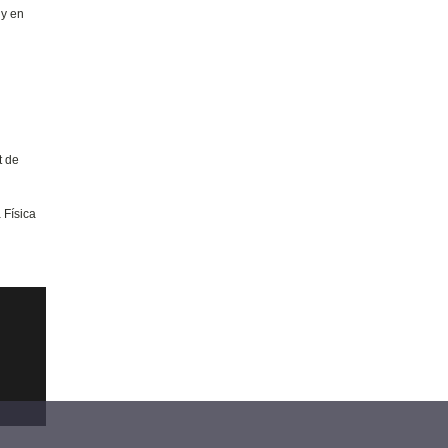
 y en
t de
 Física