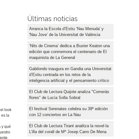
Últimas noticias
Arranca la Escola d’Estiu ‘Nau Menuda' y
'Nau Jove’ de la Universitat de València
‘Nits de Cinema’ dedica a Buster Keaton una
edición que conmemora el centenario de El
maquinista de La General
Gabilondo inaugura en Gandia una Universitat
d’Estiu centrada en los retos de la
inteligencia artificial y el pensamiento crítico
El Club de Lectura Quijote analiza "Comerás
flores" de Lucía Solla Sobral
El festival Serenates celebra su 39ª edición
el look
con 12 conciertos en La Nau
 es la
El Club de Lectura Tirant analitza la novel·la
a y qué
L'illa del corall de Mª Josep Carro De Mena
nuestro
ente.