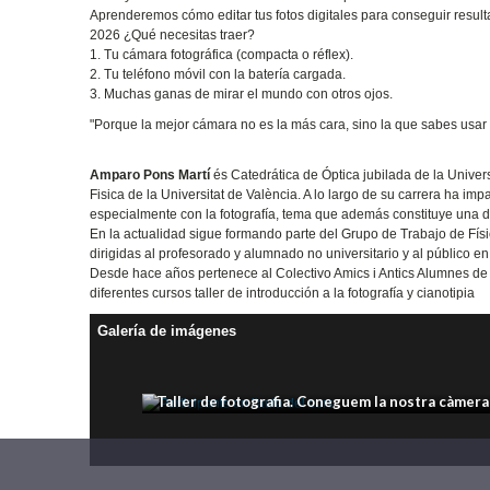
Aprenderemos cómo editar tus fotos digitales para conseguir resu
2026 ¿Qué necesitas traer?
1. Tu cámara fotográfica (compacta o réflex).
2. Tu teléfono móvil con la batería cargada.
3. Muchas ganas de mirar el mundo con otros ojos.
"Porque la mejor cámara no es la más cara, sino la que sabes usar p
Amparo Pons Martí
és Catedrática de Óptica jubilada de la Univers
Fisica de la Universitat de València. A lo largo de su carrera ha i
especialmente con la fotografía, tema que además constituye una d
En la actualidad sigue formando parte del Grupo de Trabajo de Fís
dirigidas al profesorado y alumnado no universitario y al público en
Desde hace años pertenece al Colectivo Amics i Antics Alumnes de 
diferentes cursos taller de introducción a la fotografía y cianotipia
Galería de imágenes
Taller de fotografia. Coneguem la nostra càmera 