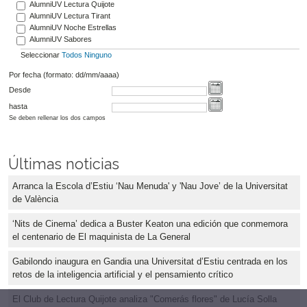
AlumniUV Lectura Quijote
AlumniUV Lectura Tirant
AlumniUV Noche Estrellas
AlumniUV Sabores
Seleccionar
Todos
Ninguno
Por fecha (formato: dd/mm/aaaa)
Desde
hasta
Se deben rellenar los dos campos
Últimas noticias
Arranca la Escola d’Estiu ‘Nau Menuda' y 'Nau Jove’ de la Universitat
de València
‘Nits de Cinema’ dedica a Buster Keaton una edición que conmemora
el centenario de El maquinista de La General
Gabilondo inaugura en Gandia una Universitat d’Estiu centrada en los
retos de la inteligencia artificial y el pensamiento crítico
El Club de Lectura Quijote analiza "Comerás flores" de Lucía Solla