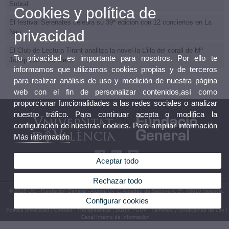
Sobral
Cookies y política de
El festival Serenates celebra su 39ª edición con 12 conciertos en La
privacidad
Nau
El Club de Lectura Tirant analitza la novel·la L'illa del corall de Mª
Tu privacidad es importante para nosotros. Por ello te
Josep Carro De Mena
informamos que utilizamos cookies propias y de terceros
para realizar análisis de uso y medición de nuestra página
web con el fin de personalizar contenidos,así como
proporcionar funcionalidades a las redes sociales o analizar
nuestro tráfico. Para continuar acepta o modifica la
configuración de nuestras cookies. Para ampliar información
Más información
Aceptar todo
Rechazar todo
© 2026 UV. - Fundación General - Alumni UV C/ Amadeo de Saboya 4, 5ª, 46010 Valencia.
Tel: (+34) 96 353 10 70
Configurar cookies
Política privacidad
|
Cookies
|
Transparencia
|
Buzón FGUV
|
Términos y condiciones de uso
|
Canal Interno de Información
|