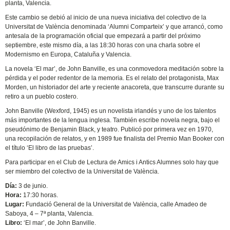
planta, Valencia.
Este cambio se debió al inicio de una nueva iniciativa del colectivo de la
Universitat de València denominada ‘Alumni Comparteix’ y que arrancó, como
antesala de la programación oficial que empezará a partir del próximo
septiembre, este mismo día, a las 18:30 horas con una charla sobre el
Modernismo en Europa, Cataluña y Valencia.
La novela ‘El mar’, de John Banville, es una conmovedora meditación sobre la
pérdida y el poder redentor de la memoria. Es el relato del protagonista, Max
Morden, un historiador del arte y reciente anacoreta, que transcurre durante su
retiro a un pueblo costero.
John Banville (Wexford, 1945) es un novelista irlandés y uno de los talentos
más importantes de la lengua inglesa. También escribe novela negra, bajo el
pseudónimo de Benjamin Black, y teatro. Publicó por primera vez en 1970,
una recopilación de relatos, y en 1989 fue finalista del Premio Man Booker con
el título ‘El libro de las pruebas’.
Para participar en el Club de Lectura de Amics i Antics Alumnes solo hay que
ser miembro del colectivo de la Universitat de València.
Día:
3 de junio.
Hora:
17:30 horas.
Lugar:
Fundació General de la Universitat de València, calle Amadeo de
Saboya, 4 – 7ª planta, Valencia.
Libro:
‘El mar’, de John Banville.