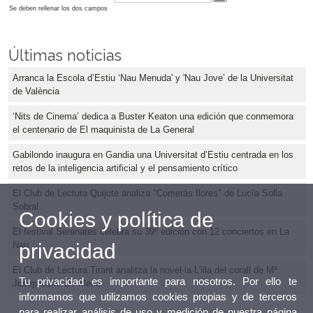
Se deben rellenar los dos campos
Últimas noticias
Arranca la Escola d’Estiu ‘Nau Menuda' y 'Nau Jove’ de la Universitat
de València
‘Nits de Cinema’ dedica a Buster Keaton una edición que conmemora
el centenario de El maquinista de La General
Gabilondo inaugura en Gandia una Universitat d’Estiu centrada en los
retos de la inteligencia artificial y el pensamiento crítico
El Club de Lectura Quijote analiza "Comerás flores" de Lucía Solla
Sobral
Cookies y política de
El festival Serenates celebra su 39ª edición con 12 conciertos en La
Nau
privacidad
El Club de Lectura Tirant analitza la novel·la L'illa del corall de Mª
Tu privacidad es importante para nosotros. Por ello te
Josep Carro De Mena
informamos que utilizamos cookies propias y de terceros
para realizar análisis de uso y medición de nuestra página