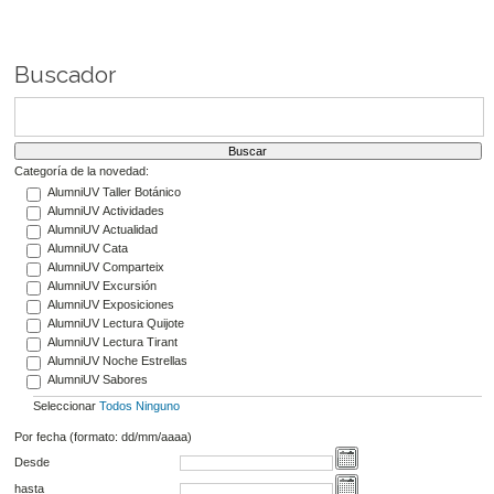
Buscador
Categoría de la novedad:
AlumniUV Taller Botánico
AlumniUV Actividades
AlumniUV Actualidad
AlumniUV Cata
AlumniUV Comparteix
AlumniUV Excursión
AlumniUV Exposiciones
AlumniUV Lectura Quijote
AlumniUV Lectura Tirant
AlumniUV Noche Estrellas
AlumniUV Sabores
Seleccionar
Todos
Ninguno
Por fecha (formato: dd/mm/aaaa)
Desde
hasta