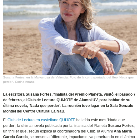
Susana Fortes, en la Malvarrosa de València. Foto de la contraportada del libro 'Nada que
perder'. Corina Arranz.
La escritora Susana Fortes, finalista del Premio Planeta, visitó, el pasado 7
de febrero, el Club de Lectura QUIJOTE de Alumni UV, para hablar de su
última novela, ‘Nada que perder’. La reunión tuvo lugar en la Sala Gonzalo
Montiel del Centre Cultural La Nau.
El
Club de Lectura en castellano QUIJOTE
ha leído este mes ‘Nada que
perder’, la última novela publicada por la finalista del Planeta
Susana Fortes
,
un thriller que, según explica la coordinadora del Club, la Alumni
Ana Maria
Garcia Garcia
, se presenta “diferente, impactante, va penetrando en el ánimo