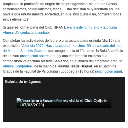
propias de la población de origen de los protagonistas, situada en Girona;
castellanismos, coloquialismos, tacos… Una decisión muy acertada en una
novela que retrata nuestra sociedad, en que, nos guste o no, conviven todos
estos elementos”.
Si quieres formar parte del Club TIRANT,
envía este formulario y la oficina
Alumni UV contactará contigo
.
Completan las actividades de febrero una visita guiada gratuita (día 16) a la
exposición ‘
València 1972. Hacia la ciudad monstruo. 50 aniversario del libro
de Manuel Sanchis Guarner
’ que acoge, hasta el 19 marzo, la Sala Acadèmia
de La Nau (
inscripción abierta aquí
) y una conferencia en torno a la
compositora valenciana
Matilde Salvador
, en el marco del programa gratuito
Alumni Comparteix
, de la mano del Alumni
Jesús Huguet
, en el Salón de
Grados de la Facultat de Psicologia i Logopèdia (18 horas) (
inscripción aquí
).
Galería de imágenes
L'escriptora Susana Fortes visita el Club Quijote
(07/02/2023)