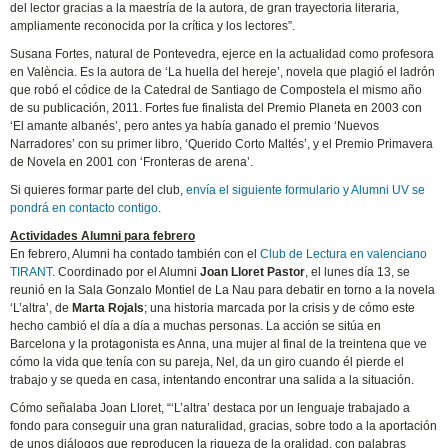
del lector gracias a la maestría de la autora, de gran trayectoria literaria,
ampliamente reconocida por la crítica y los lectores”.
Susana Fortes, natural de Pontevedra, ejerce en la actualidad como profesora
en València. Es la autora de ‘La huella del hereje’, novela que plagió el ladrón
que robó el códice de la Catedral de Santiago de Compostela el mismo año
de su publicación, 2011. Fortes fue finalista del Premio Planeta en 2003 con
‘El amante albanés’, pero antes ya había ganado el premio ‘Nuevos
Narradores’ con su primer libro, ‘Querido Corto Maltés’, y el Premio Primavera
de Novela en 2001 con ‘Fronteras de arena’.
Si quieres formar parte del club,
envía el siguiente formulario y Alumni UV se
pondrá en contacto contigo
.
Actividades Alumni para febrero
En febrero, Alumni ha contado también con el
Club de Lectura en valenciano
TIRANT
. Coordinado por el Alumni
Joan Lloret Pastor
, el lunes día 13, se
reunió en la Sala Gonzalo Montiel de La Nau para debatir en torno a la novela
‘L’altra’, de
Marta Rojals
; una historia marcada por la crisis y de cómo este
hecho cambió el día a día a muchas personas. La acción se sitúa en
Barcelona y la protagonista es Anna, una mujer al final de la treintena que ve
cómo la vida que tenía con su pareja, Nel, da un giro cuando él pierde el
trabajo y se queda en casa, intentando encontrar una salida a la situación.
Cómo señalaba Joan Lloret, “‘L’altra’ destaca por un lenguaje trabajado a
fondo para conseguir una gran naturalidad, gracias, sobre todo a la aportación
de unos diálogos que reproducen la riqueza de la oralidad, con palabras