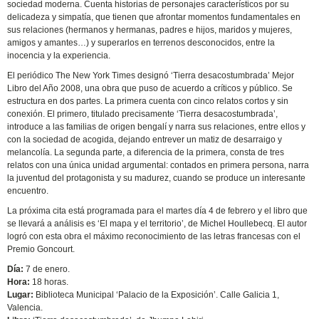
sociedad moderna. Cuenta historias de personajes característicos por su
delicadeza y simpatía, que tienen que afrontar momentos fundamentales en
sus relaciones (hermanos y hermanas, padres e hijos, maridos y mujeres,
amigos y amantes…) y superarlos en terrenos desconocidos, entre la
inocencia y la experiencia.
El periódico The New York Times designó ‘Tierra desacostumbrada’ Mejor
Libro del Año 2008, una obra que puso de acuerdo a críticos y público. Se
estructura en dos partes. La primera cuenta con cinco relatos cortos y sin
conexión. El primero, titulado precisamente ‘Tierra desacostumbrada’,
introduce a las familias de origen bengalí y narra sus relaciones, entre ellos y
con la sociedad de acogida, dejando entrever un matiz de desarraigo y
melancolía. La segunda parte, a diferencia de la primera, consta de tres
relatos con una única unidad argumental: contados en primera persona, narra
la juventud del protagonista y su madurez, cuando se produce un interesante
encuentro.
La próxima cita está programada para el martes día 4 de febrero y el libro que
se llevará a análisis es ‘El mapa y el territorio’, de Michel Houllebecq. El autor
logró con esta obra el máximo reconocimiento de las letras francesas con el
Premio Goncourt.
Día:
7 de enero.
Hora:
18 horas.
Lugar:
Biblioteca Municipal ‘Palacio de la Exposición’. Calle Galicia 1,
Valencia.