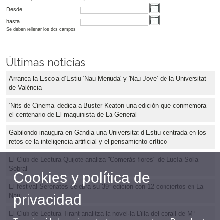
Desde
hasta
Se deben rellenar los dos campos
Últimas noticias
Arranca la Escola d’Estiu ‘Nau Menuda' y 'Nau Jove’ de la Universitat
de València
‘Nits de Cinema’ dedica a Buster Keaton una edición que conmemora
el centenario de El maquinista de La General
Gabilondo inaugura en Gandia una Universitat d’Estiu centrada en los
retos de la inteligencia artificial y el pensamiento crítico
El Club de Lectura Quijote analiza "Comerás flores" de Lucía Solla
Sobral
Cookies y política de
El festival Serenates celebra su 39ª edición con 12 conciertos en La
privacidad
Nau
El Club de Lectura Tirant analitza la novel·la L'illa del corall de Mª