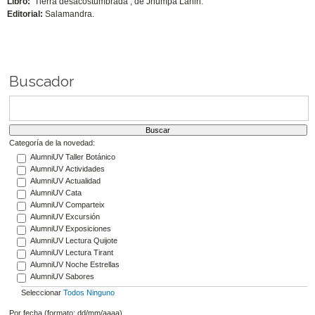
Libro:
‘Tierra desacostumbrada’, de Jhumpa Lahiri.
Editorial:
Salamandra.
Buscador
Categoría de la novedad:
AlumniUV Taller Botánico
AlumniUV Actividades
AlumniUV Actualidad
AlumniUV Cata
AlumniUV Comparteix
AlumniUV Excursión
AlumniUV Exposiciones
AlumniUV Lectura Quijote
AlumniUV Lectura Tirant
AlumniUV Noche Estrellas
AlumniUV Sabores
Seleccionar
Todos
Ninguno
Por fecha (formato: dd/mm/aaaa)