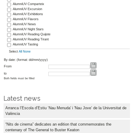
AlumniUV Comparteix
AlumniUV Excursion
AlumniUV Exhibitions
AlumniUV Flavors
AlumniUV News
AlumniUV Night Stars
AlumniUV Reading Quijote
AlumniUV Reading Tirant
AlumniUV Tasting
Select
All
None
By date: (format: dd/mm/yyyy)
From
to
Both fields must be filled
Latest news
Arranca l’Escola d’Estiu ‘Nau Menuda' i 'Nau Jove’ de la Universitat de
València
“Nits de cinema” dedicates an edition that commemorates the
centenary of The General to Buster Keaton