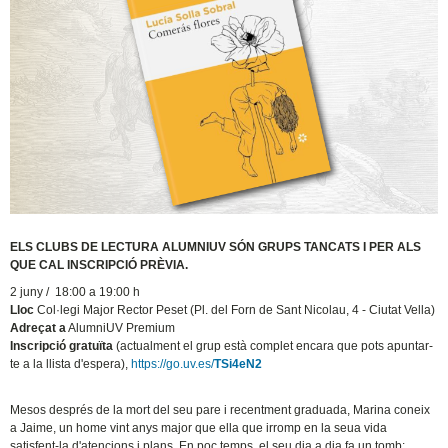
ELS CLUBS DE LECTURA ALUMNIUV SÓN GRUPS TANCATS I PER ALS
QUE CAL INSCRIPCIÓ PRÈVIA.
2 juny / 18:00 a 19:00 h
Lloc
Col·legi Major Rector Peset (Pl. del Forn de Sant Nicolau, 4 - Ciutat Vella)
Adreçat a
AlumniUV Premium
Inscripció gratuïta
(actualment el grup està complet encara que pots apuntar-
te a la llista d'espera),
https://go.uv.es/
TSi4eN2
Mesos després de la mort del seu pare i recentment graduada, Marina coneix
a Jaime, un home vint anys major que ella que irromp en la seua vida
satisfent-la d'atencions i plans. En poc temps, el seu dia a dia fa un tomb: