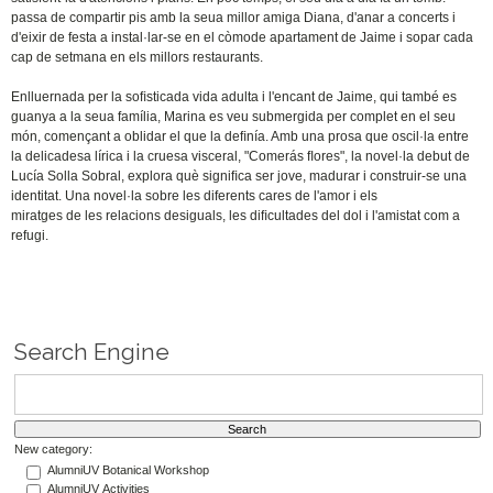
passa de compartir pis amb la seua millor amiga Diana, d'anar a concerts i
d'eixir de festa a instal·lar-se en el còmode apartament de Jaime i sopar cada
cap de setmana en els millors restaurants.
Enlluernada per la soﬁsticada vida adulta i l'encant de Jaime, qui també es
guanya a la seua família, Marina es veu submergida per complet en el seu
món, començant a oblidar el que la deﬁnía. Amb una prosa que oscil·la entre
la delicadesa lírica i la cruesa visceral, "Comerás ﬂores", la novel·la debut de
Lucía Solla Sobral, explora què signiﬁca ser jove, madurar i construir-se una
identitat. Una novel·la sobre les diferents cares de l'amor i els
miratges de les relacions desiguals, les diﬁcultades del dol i l'amistat com a
refugi.
Search Engine
New category:
AlumniUV Botanical Workshop
AlumniUV Activities