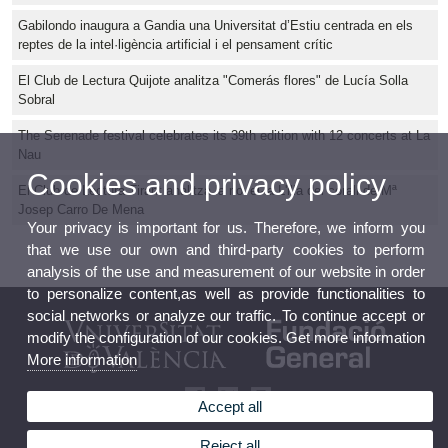
Gabilondo inaugura a Gandia una Universitat d’Estiu centrada en els
reptes de la intel·ligència artificial i el pensament crític
El Club de Lectura Quijote analitza "Comerás flores" de Lucía Solla
Sobral
The Serenade festival celebrates its 39th edition with 12 concerts at La
Nau
Cookies and privacy policy
El Club de Lectura Tirant analitza la novel·la L'illa del corall de Mª
Josep Carro De Mena
Your privacy is important for us. Therefore, we inform you
that we use our own and third-party cookies to perform
analysis of the use and measurement of our website in order
to personalize content,as well as provide functionalities to
social networks or analyze our traffic. To continue accept or
modify the configuration of our cookies. Get more information
More information
Accept all
Reject all