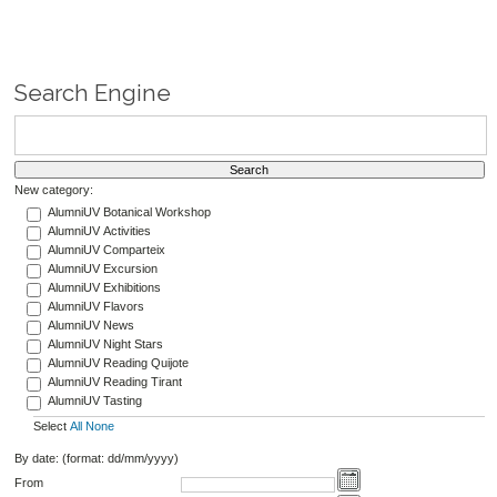
Search Engine
New category:
AlumniUV Botanical Workshop
AlumniUV Activities
AlumniUV Comparteix
AlumniUV Excursion
AlumniUV Exhibitions
AlumniUV Flavors
AlumniUV News
AlumniUV Night Stars
AlumniUV Reading Quijote
AlumniUV Reading Tirant
AlumniUV Tasting
Select
All
None
By date: (format: dd/mm/yyyy)
From