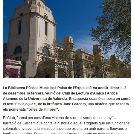
La Biblioteca Pública Municipal ‘Palau de l’Exposició’ va acollir dimarts, 3
de desembre, la tercera reunió del Club de Lectura d’Amics i Antics
Alumnes de la Universitat de València. En aquesta ocasió es posà en comú
el text ‘El viejo juez’, de la britànica Jane Gardam, una història que rescata
els nomenats “orfes de l’Imperi”.
El Club, format per més d’una vintena de sòcies i socis, desentranyà la
narració de Gardam que conta la història d’aquells xiquets que els funcionaris
colonials enviaven a la metròpolis perquè es criaren amb parents llunyans o