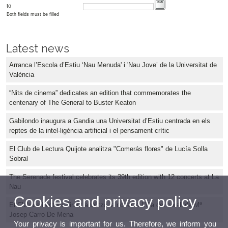
to
Both fields must be filled
Latest news
Arranca l’Escola d’Estiu ‘Nau Menuda' i 'Nau Jove’ de la Universitat de
València
“Nits de cinema” dedicates an edition that commemorates the
centenary of The General to Buster Keaton
Gabilondo inaugura a Gandia una Universitat d’Estiu centrada en els
reptes de la intel·ligència artificial i el pensament crític
El Club de Lectura Quijote analitza "Comerás flores" de Lucía Solla
Sobral
The Serenade festival celebrates its 39th edition with 12 concerts at La
Nau
Cookies and privacy policy
El Club de Lectura Tirant analitza la novel·la L'illa del corall de Mª
Josep Carro De Mena
Your privacy is important for us. Therefore, we inform you