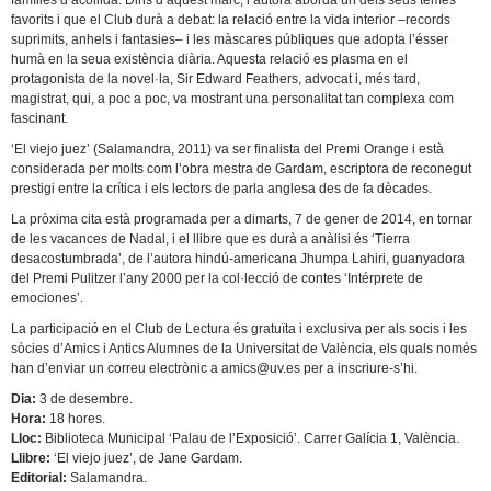
famílies d’acollida. Dins d’aquest marc, l’autora aborda un dels seus temes
favorits i que el Club durà a debat: la relació entre la vida interior –records
suprimits, anhels i fantasies– i les màscares públiques que adopta l’ésser
humà en la seua existència diària. Aquesta relació es plasma en el
protagonista de la novel·la, Sir Edward Feathers, advocat i, més tard,
magistrat, qui, a poc a poc, va mostrant una personalitat tan complexa com
fascinant.
‘El viejo juez’ (Salamandra, 2011) va ser finalista del Premi Orange i està
considerada per molts com l’obra mestra de Gardam, escriptora de reconegut
prestigi entre la crítica i els lectors de parla anglesa des de fa dècades.
La pròxima cita està programada per a dimarts, 7 de gener de 2014, en tornar
de les vacances de Nadal, i el llibre que es durà a anàlisi és ‘Tierra
desacostumbrada’, de l’autora hindú-americana Jhumpa Lahiri, guanyadora
del Premi Pulitzer l’any 2000 per la col·lecció de contes ‘Intérprete de
emociones’.
La participació en el Club de Lectura és gratuïta i exclusiva per als socis i les
sòcies d’Amics i Antics Alumnes de la Universitat de València, els quals només
han d’enviar un correu electrònic a amics@uv.es per a inscriure-s’hi.
Dia:
3 de desembre.
Hora:
18 hores.
Lloc:
Biblioteca Municipal ‘Palau de l’Exposició’. Carrer Galícia 1, València.
Llibre:
‘El viejo juez’, de Jane Gardam.
Editorial:
Salamandra.