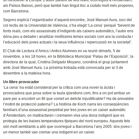
un
bestseller
a Europa. L’autor parteix de fets reals, ocorreguts a Àmsterdam,
als Països Baixos, però que també han tingut lloc a ciutats molt més properes,
com Barcelona.
Segons explicà l’organitzador d’aquest encontre, José Manuel Aura, soci del
col·lectiu de la Universitat de València, s’ha elegit ‘La cena’ perquè “bevent de
fonts reals, com els assassinats d’indigents als caixers automàtics, l’autor ens
dóna peu a debatre i analitzar moltíssims temes socials com ara la conducta i
l’educació dels joves actuals i la seua influència i repercussió en la societat”.
El Club de Lectura d’Amics i Antics Alumnes es va reunir dimarts, 5 de
novembre, a les 18 hores, en la Biblioteca Municipal ‘Palau de l’Exposició’, la
directora de la qual, Cristina Delgado Moyano, coordinà el grup juntament
amb José Manuel Aura. La pròxima trobada està convocada per al 3 de
desembre a la mateixa hora.
Un llibre provocador
‘La cena’ ha estat considerat per la crítica com una novel·la àcida i
provocadora que posa sobre la taula qüestions com, fins a on pot arribar un
pare per a encobrir un fill que comet un delicte injustificable? Ha de prevaldre
l’instint de protecció paterna? La història de Koch narra les conseqüències
familiars d’una assassinat perpetrat per tres joves en un caixer automàtic
d’Àmsterdam, on maltractaren i cremaren viva una dona indigent que es
protegia de les baixes temperatures típiques del nord europeu. Aquests fets
són molt semblants a allò que ocorregué a Barcelona l’any 2005: dos joves i
un menor també van cremar una indigent en un caixer.