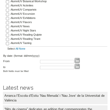
AlumniUV Botanical Workshop
AlumniUV Activities
AlumniUV Comparteix
AlumniUV Excursion
AlumniUV Exhibitions
AlumniUV Flavors
AlumniUV News
AlumniUV Night Stars
AlumniUV Reading Quijote
AlumniUV Reading Tirant
AlumniUV Tasting
Select
All
None
By date: (format: dd/mm/yyyy)
From
to
Both fields must be filled
Latest news
Arranca l’Escola d’Estiu ‘Nau Menuda' i 'Nau Jove’ de la Universitat de
València
“Nits de cinema” dedicates an edition that commemorates the