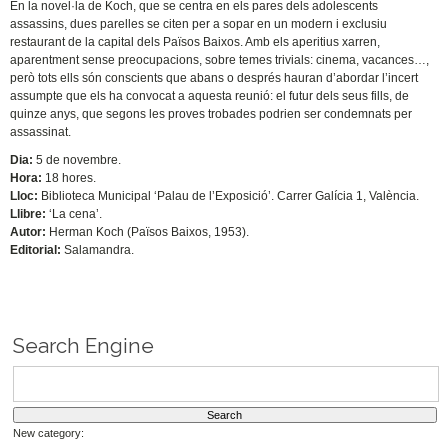
En la novel·la de Koch, que se centra en els pares dels adolescents
assassins, dues parelles se citen per a sopar en un modern i exclusiu
restaurant de la capital dels Països Baixos. Amb els aperitius xarren,
aparentment sense preocupacions, sobre temes trivials: cinema, vacances…,
però tots ells són conscients que abans o després hauran d’abordar l’incert
assumpte que els ha convocat a aquesta reunió: el futur dels seus fills, de
quinze anys, que segons les proves trobades podrien ser condemnats per
assassinat.
Dia:
5 de novembre.
Hora:
18 hores.
Lloc:
Biblioteca Municipal ‘Palau de l’Exposició’. Carrer Galícia 1, València.
Llibre:
‘La cena’.
Autor:
Herman Koch (Països Baixos, 1953).
Editorial:
Salamandra.
Search Engine
New category: