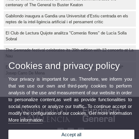
centenary of The General to Buster Keaton
Gabilondo inaugura a Gandia una Universitat d’Estiu centrada en els
reptes de la intel·ligència artificial i el pensament crític
El Club de Lectura Quijote analitza "Comerás flores" de Lucía Solla
Sobral
The Serenade festival celebrates its 39th edition with 12 concerts at La
Nau
Cookies and privacy policy
El Club de Lectura Tirant analitza la novel·la L'illa del corall de Mª
Josep Carro De Mena
Your privacy is important for us. Therefore, we inform you
that we use our own and third-party cookies to perform
analysis of the use and measurement of our website in order
to personalize content,as well as provide functionalities to
social networks or analyze our traffic. To continue accept or
modify the configuration of our cookies. Get more information
More information
Accept all