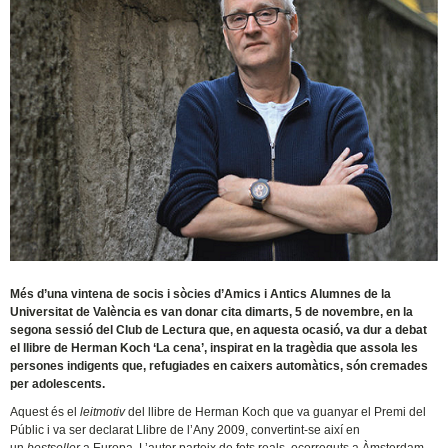
Més d’una vintena de socis i sòcies d’Amics i Antics Alumnes de la
Universitat de València es van donar cita dimarts, 5 de novembre, en la
segona sessió del Club de Lectura que, en aquesta ocasió, va dur a debat
el llibre de Herman Koch ‘La cena’, inspirat en la tragèdia que assola les
persones indigents que, refugiades en caixers automàtics, són cremades
per adolescents.
Aquest és el
leitmotiv
del llibre de Herman Koch que va guanyar el Premi del
Públic i va ser declarat Llibre de l’Any 2009, convertint-se així en