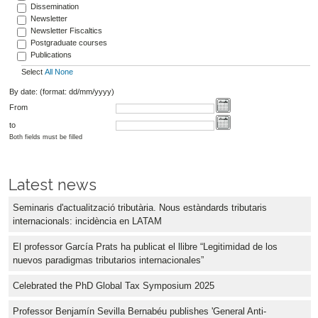
Dissemination
Newsletter
Newsletter Fiscaltics
Postgraduate courses
Publications
Select
All
None
By date: (format: dd/mm/yyyy)
From
to
Both fields must be filled
Latest news
Seminaris d'actualització tributària. Nous estàndards tributaris
internacionals: incidència en LATAM
El professor García Prats ha publicat el llibre “Legitimidad de los
nuevos paradigmas tributarios internacionales”
Celebrated the PhD Global Tax Symposium 2025
Professor Benjamín Sevilla Bernabéu publishes 'General Anti-