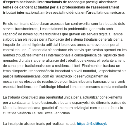
d'experts nacionals i internacionals de reconegut prestigi abordarem
temes de candent actualitat per als professionals de l'assessorament
tributari internacional, amb especial incidència en l'àrea llatinoamericana.
En els seminaris s'abordaran aspectes tan controvertits com la tributació dels
serveis transfronterers, i especialment la problemàtica generada amb
l'aparició de noves figures tributàries que graven els serveis digitals. També
s'abordaran els reptes per a l'aplicació del sistema tributaris generats per la
irrupció de la intel·ligència artificial i les noves àrees controvertides per al
control tributari. El tercer dia s'abordaran els canvis que s'estan operant en les
normes tributàries internes i internacionals a conseqüència de l'aparició dels
nòmades digitals i la generalització del treball, que exigeix el replantejament
de conceptes tradicionals com a residència i font. Finalment es tractarà un
tema d'impacte i transcendència important a nivell mundial, i especialment als
països llatinoamericans, com és l'adaptació i desenvolupament de
mecanismes efectius de resolució de conflictes tributaris transnacionals, amb
especial incidència en l'arbitratge tributari i en altres mesures com la mediació.
La trobada constitueix una oportunitat única per a actualitzar coneixements
per a contactar amb professionals tributaris espanyols i de diferents països de
l'àrea Llatinoamericana, gaudint d'un entorn privilegiat com el que ofereix la
ciutat de València i el seu excel·lent clima.
La inscripció als seminaris pot realitzar-se ací:
https://n9.cl/9osyb