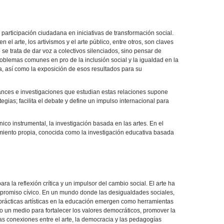
participación ciudadana en iniciativas de transformación social.
el arte, los artivismos y el arte público, entre otros, son claves
se trata de dar voz a colectivos silenciados, sino pensar de
roblemas comunes en pro de la inclusión social y la igualdad en la
a, así como la exposición de esos resultados para su
ances e investigaciones que estudian estas relaciones supone
gias; facilita el debate y define un impulso internacional para
nico instrumental, la investigación basada en las artes. En el
amiento propia, conocida como la investigación educativa basada
ra la reflexión crítica y un impulsor del cambio social. El arte ha
mpromiso cívico. En un mundo donde las desigualdades sociales,
as prácticas artísticas en la educación emergen como herramientas
mo un medio para fortalecer los valores democráticos, promover la
las conexiones entre el arte, la democracia y las pedagogías