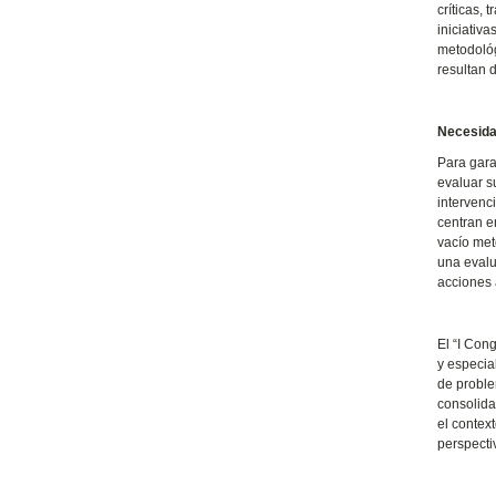
críticas,
iniciativ
metodológ
resultan 
Necesida
Para gara
evaluar s
intervenc
centran e
vacío met
una evalu
acciones 
El “I Con
y especia
de proble
consolida
el contex
perspecti