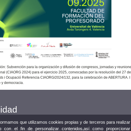
ión: Subvención para la organización y difusión de congresos, jornadas y reuniones 
onal (CIAORG 2024) para el ejercicio 2025, convocadas por la resolución del 27 de
ats i Ocupació Referencia CIAORG/2024/132, para la celebración de ABERTURA. I 
te y democracia.
cidad
nformamos que utilizamos cookies propias y de terceros para realizar
 con el fin de personalizar contenidos,así como proporcionar
Educativa Basada en las Artes y participación a