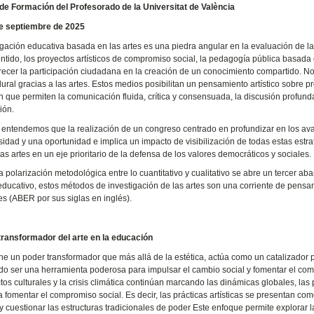
de Formación del Profesorado de la Universitat de València
de septiembre de 2025
igación educativa basada en las artes es una piedra angular en la evaluación de la 
tido, los proyectos artísticos de compromiso social, la pedagogía pública basada en 
recer la participación ciudadana en la creación de un conocimiento compartido. No 
ural gracias a las artes. Estos medios posibilitan un pensamiento artístico sobre p
 que permiten la comunicación fluida, crítica y consensuada, la discusión profund
ción.
, entendemos que la realización de un congreso centrado en profundizar en los av
idad y una oportunidad e implica un impacto de visibilización de todas estas estrate
las artes en un eje prioritario de la defensa de los valores democráticos y sociales.
a polarización metodológica entre lo cuantitativo y cualitativo se abre un tercer aba
educativo, estos métodos de investigación de las artes son una corriente de pens
tes (ABER por sus siglas en inglés).
transformador del arte en la educación
ene un poder transformador que más allá de la estética, actúa como un catalizador pa
o ser una herramienta poderosa para impulsar el cambio social y fomentar el co
ictos culturales y la crisis climática continúan marcando las dinámicas globales, l
a fomentar el compromiso social. Es decir, las prácticas artísticas se presentan co
 y cuestionar las estructuras tradicionales de poder Este enfoque permite explorar 