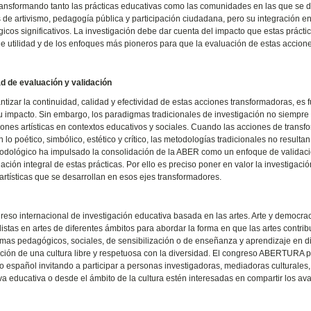
 transformando tanto las prácticas educativas como las comunidades en las que se d
as de artivismo, pedagogía pública y participación ciudadana, pero su integración en
icos significativos. La investigación debe dar cuenta del impacto que estas práctic
de utilidad y de los enfoques más pioneros para que la evaluación de estas accione
d de evaluación y validación
ntizar la continuidad, calidad y efectividad de estas acciones transformadoras, 
u impacto. Sin embargo, los paradigmas tradicionales de investigación no siempre 
iones artísticas en contextos educativos y sociales. Cuando las acciones de transf
n lo poético, simbólico, estético y crítico, las metodologías tradicionales no resul
odológico ha impulsado la consolidación de la ABER como un enfoque de validación q
ación integral de estas prácticas. Por ello es preciso poner en valor la investigac
artísticas que se desarrollan en esos ejes transformadores.
greso internacional de investigación educativa basada en las artes. Arte y democ
listas en artes de diferentes ámbitos para abordar la forma en que las artes contrib
mas pedagógicos, sociales, de sensibilización o de enseñanza y aprendizaje en dive
ción de una cultura libre y respetuosa con la diversidad. El congreso ABERTURA 
to español invitando a participar a personas investigadoras, mediadoras culturales,
va educativa o desde el ámbito de la cultura estén interesadas en compartir los av