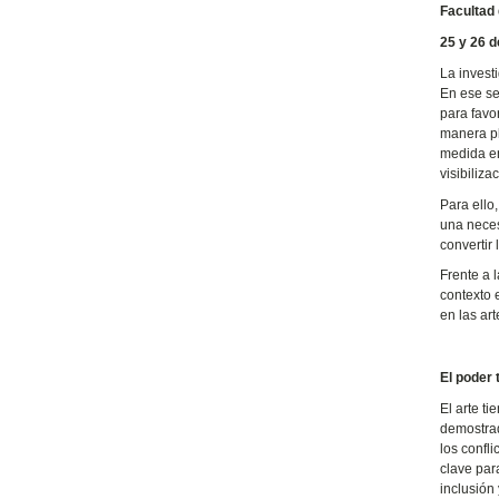
Facultad 
25 y 26 
La invest
En ese sen
para favo
manera pl
medida en
visibiliza
Para ello
una neces
convertir 
Frente a l
contexto 
en las ar
El poder 
El arte ti
demostrad
los confl
clave par
inclusión