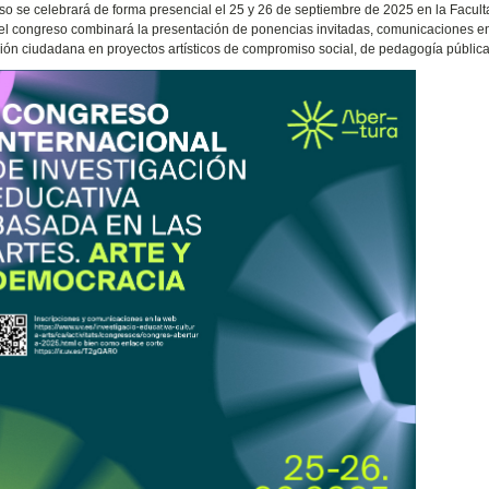
so se celebrará de forma presencial el 25 y 26 de septiembre de 2025 en la Faculta
el congreso combinará la presentación de ponencias invitadas, comunicaciones en
ción ciudadana en proyectos artísticos de compromiso social, de pedagogía pública b