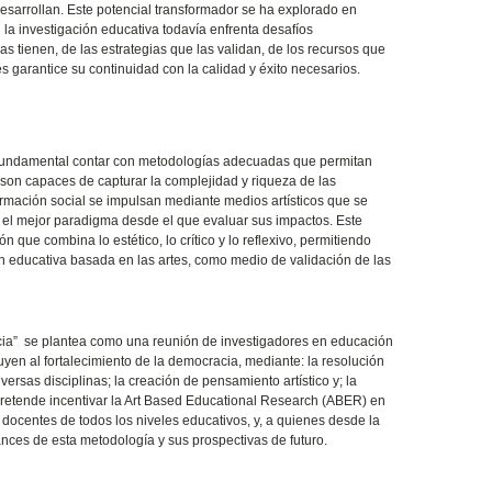
esarrollan. Este potencial transformador se ha explorado en
 la investigación educativa todavía enfrenta desafíos
as tienen, de las estrategias que las validan, de los recursos que
s garantice su continuidad con la calidad y éxito necesarios.
es fundamental contar con metodologías adecuadas que permitan
son capaces de capturar la complejidad y riqueza de las
ormación social se impulsan mediante medios artísticos que se
tan el mejor paradigma desde el que evaluar sus impactos. Este
ue combina lo estético, lo crítico y lo reflexivo, permitiendo
ión educativa basada en las artes, como medio de validación de las
racia” se plantea como una reunión de investigadores en educación
uyen al fortalecimiento de la democracia, mediante: la resolución
rsas disciplinas; la creación de pensamiento artístico y; la
pretende incentivar la Art Based Educational Research (ABER) en
 docentes de todos los niveles educativos, y, a quienes desde la
ances de esta metodología y sus prospectivas de futuro.