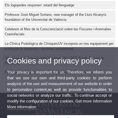
Els logopedes responen: retard del llenguatge
Professor José Miguel Soriano, new manager of the Lluís Alcanyís
foundation of the Universitat de València
Celebrem el Mes de la Conscienciació sobre les Fissures i Anomalies
Craniofacials
La Clínica Podològica de ClíniquesUV incorpora un nou equipament per
a reforçar la docència i l'activitat assistencial
Signatura del Conveni entre ClíniquesUV i l’IES Tierno Galván de
Cookies and privacy policy
Montcada
Your privacy is important for us. Therefore, we inform you
Participem en les XX Jornades de Microsòmia Craniofacial
that we use our own and third-party cookies to perform
analysis of the use and measurement of our website in order
to personalize content,as well as provide functionalities to
social networks or analyze our traffic. To continue accept or
modify the configuration of our cookies. Get more information
More information