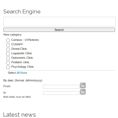
Search Engine
New category:
Campus - UVNoticies
CUNAFF
Dental Clinic
Logopedic Clinic
Optometric Clinic
Podiatric clinic
Psychology Clinic
Select
All
None
By date: (format: dd/mm/yyyy)
From
to
Both fields must be filled
Latest news