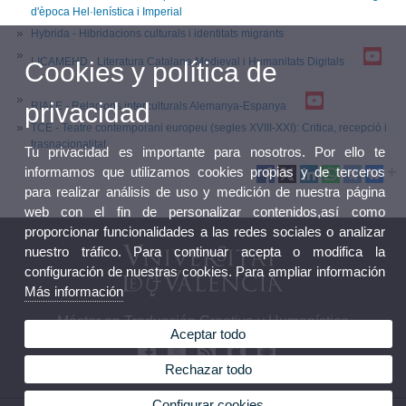
d'època Hel·lenística i Imperial
Hybrida - Hibridacions culturals i identitats migrants
LICAMEHD - Literatura Catalana Medieval i Humanitats Digitals
Cookies y política de
privacidad
RIALE - Relacions interculturals Alemanya-Espanya
TCE - Teatre contemporani europeu (segles XVIII-XXI): Critica, recepció i
trasnacionalitat
Tu privacidad es importante para nosotros. Por ello te
informamos que utilizamos cookies propias y de terceros
para realizar análisis de uso y medición de nuestra página
web con el fin de personalizar contenidos,así como
proporcionar funcionalidades a las redes sociales o analizar
nuestro tráfico. Para continuar acepta o modifica la
configuración de nuestras cookies. Para ampliar información
Más información
Máster en Traducción Creativa y Humanística
Aceptar todo
Rechazar todo
Configurar cookies