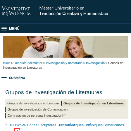
MENÚ
Inicio
>
Después del máster
>
Investigación y doctorado
>
Investigación
> Grupos de
Investigación en Literaturas
SUBMENU
Grupos de investigación de Literatures
Grupos de Investigación en Lenguas
Grupos de Investigación en Literaturas
Grupos de investigación de Comunicación
Contratación de personal investigador
BATWoW- Dones Escriptores Transatlàntiques Britàniques i Americanes