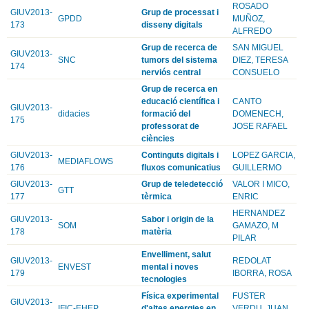
ROSADO
GIUV2013-
Grup de processat i
GPDD
MUÑOZ,
173
disseny digitals
ALFREDO
Grup de recerca de
SAN MIGUEL
GIUV2013-
SNC
tumors del sistema
DIEZ, TERESA
174
nerviós central
CONSUELO
Grup de recerca en
educació científica i
CANTO
GIUV2013-
didacies
formació del
DOMENECH,
175
professorat de
JOSE RAFAEL
ciències
GIUV2013-
Continguts digitals i
LOPEZ GARCIA,
MEDIAFLOWS
176
fluxos comunicatius
GUILLERMO
GIUV2013-
Grup de teledetecció
VALOR I MICO,
GTT
177
tèrmica
ENRIC
HERNANDEZ
GIUV2013-
Sabor i origin de la
SOM
GAMAZO, M
178
matèria
PILAR
Envelliment, salut
GIUV2013-
REDOLAT
ENVEST
mental i noves
179
IBORRA, ROSA
tecnologies
Física experimental
FUSTER
GIUV2013-
IFIC-EHEP
d'altes energies en
VERDU, JUAN