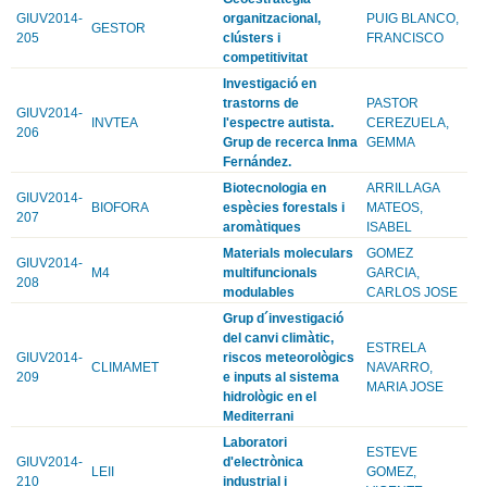
GIUV2014-
organitzacional,
PUIG BLANCO,
GESTOR
205
clústers i
FRANCISCO
competitivitat
Investigació en
trastorns de
PASTOR
GIUV2014-
INVTEA
l'espectre autista.
CEREZUELA,
206
Grup de recerca Inma
GEMMA
Fernández.
Biotecnologia en
ARRILLAGA
GIUV2014-
BIOFORA
espècies forestals i
MATEOS,
207
aromàtiques
ISABEL
Materials moleculars
GOMEZ
GIUV2014-
M4
multifuncionals
GARCIA,
208
modulables
CARLOS JOSE
Grup d´investigació
del canvi climàtic,
ESTRELA
GIUV2014-
riscos meteorològics
CLIMAMET
NAVARRO,
209
e inputs al sistema
MARIA JOSE
hidrològic en el
Mediterrani
Laboratori
ESTEVE
GIUV2014-
d'electrònica
LEII
GOMEZ,
210
industrial i