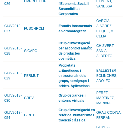
EMPRECOOP
CLIMENT,
026
l'Economia Social i
VANESSA
Sostenibilitat
Corporativa
GARCIA
GIUV2013-
Estudis fonamentals
ALVAREZ-
FUSCHROM
027
en cromatografia
COQUE, M
CELIA
Grup d'investigació
CHISVERT
GIUV2013-
per al control analític
GICAPC
SANIA,
028
de productes
ALBERTO
cosmètics
Propietats
aritmètiques i
BALLESTER
GIUV2013-
PERMUT
estructurals dels
BOLINCHES,
029
grups, semigrups i
ADOLFO
brides. Aplicacions
PEREZ
GIUV2013-
Grup de xarxes i
GREV
MARTINEZ,
030
entorns virtuals
MARIANO
Grup d'investigació en
GIUV2013-
GRAU CODINA,
GIRHTC
retòrica, humanisme i
054
FERRAN
tradició clàssica
GOMEZ-