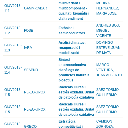
multivariant i
MEDINA
GIUV2013-
GAMM-CyBAR
multicomponent -
HERNANDEZ,
111
qualitat i bioanàlisi
MARIA JOSE
d'alt rendiment
ANDRES BOU,
GIUV2013-
Fotònica i
FOSE
MIGUEL
112
semiconductors
VICENTE
Anàlisi d'imatge,
DOMINGO
GIUV2013-
IARM
recuperació i
ESTEVE, JUAN
113
modelització
DE MATA
Síntesi
estereoselectiva
MARCO
GIUV2013-
SEAPNB
d'anàlegs de
VENTURA,
114
productes naturals
JUAN ALBERTO
bioactius
Radicals lliures i
GIUV2013-
SAEZ TORMO,
RL-EO-UPOX
estrés oxidatiu. Unitat
115
GUILLERMO
de patologìa oxidativa
Radicals lliures i
GIUV2013-
SAEZ TORMO,
RL-EO-UPOX
estrés oxidatiu. Unitat
115
GUILLERMO
de patologìa oxidativa
Estratègia,
CAMISON
GIUV2013-
GRECO
competitivitat i
ZORNOZA,