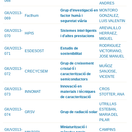
068
ANDRES
Grup d'investigació en
MONTORO
GIUV2013-
Facthum
factor humà i
GONZALEZ,
069
seguretat viària
LUIS VALENTIN
AREVALILLO
GIUV2013-
Sistemes intel·ligents
HiPIS
HERRAEZ,
070
i d'altes prestacions
MIGUEL
RODRIGUEZ
GIUV2013-
Estudis de
ESDESOST
VICTORIANO,
071
sostenibilitat
JOSE MANUEL
Grup de creixement
MUÑOZ
GIUV2013-
cristal·lí i
CRECYCSEM
SANJOSE,
072
caracterització de
VICENTE
semiconductors
Innovació en
GIUV2013-
CROS
INNOMAT
materials i técniques
073
STOTTER, ANA
de caracterització
UTRILLAS
GIUV2013-
ESTEBAN,
GRSV
Grup de radiació solar
074
MARIA DEL
PILAR
Miniaturització i
GIUV2013-
CAMPINS