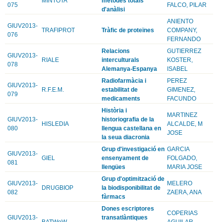
MINTOTA
mètodes totals
075
FALCO, PILAR
d'anàlisi
ANIENTO
GIUV2013-
TRAFIPROT
Tràfic de proteïnes
COMPANY,
076
FERNANDO
Relacions
GUTIERREZ
GIUV2013-
RIALE
interculturals
KOSTER,
078
Alemanya-Espanya
ISABEL
Radiofarmàcia i
PEREZ
GIUV2013-
R.F.E.M.
estabilitat de
GIMENEZ,
079
medicaments
FACUNDO
Història i
MARTINEZ
GIUV2013-
historiografia de la
HISLEDIA
ALCALDE, M
080
llengua castellana en
JOSE
la seua diacronia
Grup d'investigació en
GARCIA
GIUV2013-
GIEL
ensenyament de
FOLGADO,
081
llengües
MARIA JOSE
Grup d'optimització de
GIUV2013-
MELERO
DRUGBIOP
la biodisponibilitat de
082
ZAERA, ANA
fàrmacs
Dones escriptores
COPERIAS
GIUV2013-
transatlàntiques
BATWoW
AGUILAR,