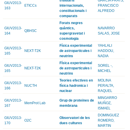
tributaris
GARCIA PRATS,
GIUV2013-
ETICCs
internacionals,
FRANCISCO
163
constitucionals i
ALFREDO
comparats
Forats negres
GIUV2013-
quàntics,
NAVARRO
QBHSC
164
supergravetat i
SALAS, JOSE
cosmologia
Física experimental
YAHLALI
GIUV2013-
NEXT-T2K
de astroparticules i
HADDOU,
165
neutrins
NADIA
Física experimental
GIUV2013-
SOREL -,
NEXT-T2K
de astroparticules i
165
MICHEL
neutrins
Teories efectives en
MOLINA
GIUV2013-
NUCTH
física hadronica i
PERALTA,
166
nuclear
RAQUEL
MINGARRO
GIUV2013-
Grup de proteïnes de
MemProt Lab
MUÑOZ,
167
membrana
ISMAEL
DOMINGUEZ
GIUV2013-
Observatori de les
O2C
ROMERO,
170
dues cultures
MARTIN