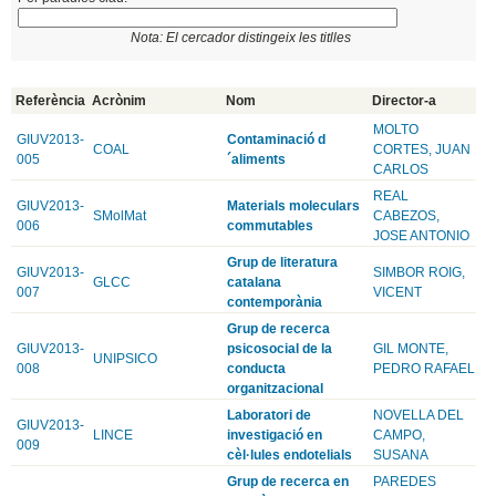
Nota: El cercador distingeix les titlles
Referència
Acrònim
Nom
Director-a
MOLTO
GIUV2013-
Contaminació d
COAL
CORTES, JUAN
005
´aliments
CARLOS
REAL
GIUV2013-
Materials moleculars
SMolMat
CABEZOS,
006
commutables
JOSE ANTONIO
Grup de literatura
GIUV2013-
SIMBOR ROIG,
GLCC
catalana
007
VICENT
contemporània
Grup de recerca
GIUV2013-
psicosocial de la
GIL MONTE,
UNIPSICO
008
conducta
PEDRO RAFAEL
organitzacional
Laboratori de
NOVELLA DEL
GIUV2013-
LINCE
investigació en
CAMPO,
009
cèl·lules endotelials
SUSANA
Grup de recerca en
PAREDES