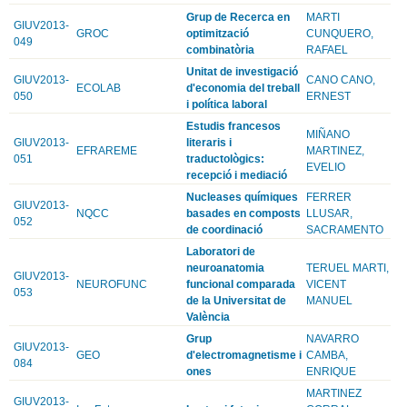
Grup de Recerca en
MARTI
GIUV2013-
GROC
optimització
CUNQUERO,
049
combinatòria
RAFAEL
Unitat de investigació
GIUV2013-
CANO CANO,
ECOLAB
d'economia del treball
050
ERNEST
i política laboral
Estudis francesos
MIÑANO
GIUV2013-
literaris i
EFRAREME
MARTINEZ,
051
traductològics:
EVELIO
recepció i mediació
Nucleases químiques
FERRER
GIUV2013-
NQCC
basades en composts
LLUSAR,
052
de coordinació
SACRAMENTO
Laboratori de
neuroanatomia
TERUEL MARTI,
GIUV2013-
NEUROFUNC
funcional comparada
VICENT
053
de la Universitat de
MANUEL
València
Grup
NAVARRO
GIUV2013-
GEO
d'electromagnetisme i
CAMBA,
084
ones
ENRIQUE
MARTINEZ
GIUV2013-