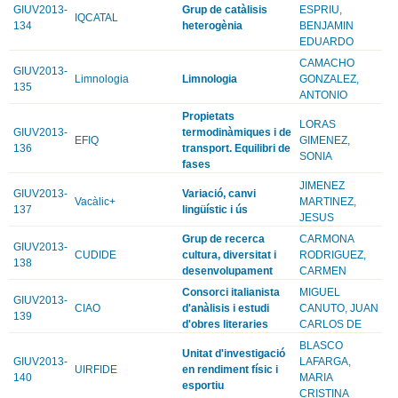
GIUV2013-
Grup de catàlisis
ESPRIU,
IQCATAL
134
heterogènia
BENJAMIN
EDUARDO
CAMACHO
GIUV2013-
Limnologia
Limnologia
GONZALEZ,
135
ANTONIO
Propietats
LORAS
GIUV2013-
termodinàmiques i de
EFIQ
GIMENEZ,
136
transport. Equilibri de
SONIA
fases
JIMENEZ
GIUV2013-
Variació, canvi
Vacàlic+
MARTINEZ,
137
lingüístic i ús
JESUS
Grup de recerca
CARMONA
GIUV2013-
CUDIDE
cultura, diversitat i
RODRIGUEZ,
138
desenvolupament
CARMEN
Consorci italianista
MIGUEL
GIUV2013-
CIAO
d'anàlisis i estudi
CANUTO, JUAN
139
d'obres literaries
CARLOS DE
BLASCO
Unitat d'investigació
GIUV2013-
LAFARGA,
UIRFIDE
en rendiment físic i
140
MARIA
esportiu
CRISTINA