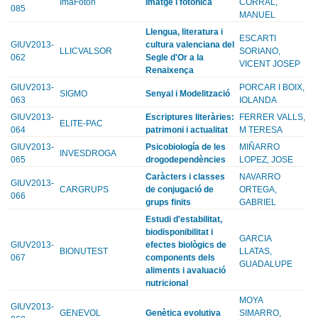
ImaFoton
Imatge i fotonica
CORRAL,
085
MANUEL
Llengua, literatura i
ESCARTI
GIUV2013-
cultura valenciana del
LLICVALSOR
SORIANO,
062
Segle d'Or a la
VICENT JOSEP
Renaixença
GIUV2013-
PORCAR I BOIX,
SIGMO
Senyal i Modelització
063
IOLANDA
GIUV2013-
Escriptures literàries:
FERRER VALLS,
ELITE-PAC
064
patrimoni i actualitat
M TERESA
GIUV2013-
Psicobiología de les
MIÑARRO
INVESDROGA
065
drogodependències
LOPEZ, JOSE
Caràcters i classes
NAVARRO
GIUV2013-
CARGRUPS
de conjugació de
ORTEGA,
066
grups finits
GABRIEL
Estudi d'estabilitat,
biodisponibilitat i
GARCIA
GIUV2013-
efectes biològics de
BIONUTEST
LLATAS,
067
components dels
GUADALUPE
aliments i avaluació
nutricional
MOYA
GIUV2013-
GENEVOL
Genètica evolutiva
SIMARRO,