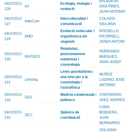
BALBUENA
GIUV2013-
Ecologia, etologia i
e3
DIAZ-PINES,
126
evolució
JUAN ANTONIO
GIUV2013-
Interculturalitat i
COLAIZZI ,
InterCom
127
comunicació
GIULIANA
Evolució molecular i
ROSSELLO
GIUV2013-
EMO
organísmica als
PICORNELL,
129
vegetals
JOSEP ANTONI
Relativitat,
FERRANDO
GIUV2013-
posicionament
REPOCO
BARGUES,
130
relativista i
JOAN JOSEP
cosmologia
Lents gravitatòries:
MUÑOZ
GIUV2013-
una eina per a la
Lensing
LOZANO, JOSE
131
cosmologia i
ANTONIO
l'astrofísica
GIUV2013-
Matèria condensada i
CANTARERO
GES
132
polímers
SAEZ, ANDRES
CANO
GIUV2013-
Química de
BOQUERA,
GCC
133
coordinació
JUAN
BERNARDO
SOLSONA