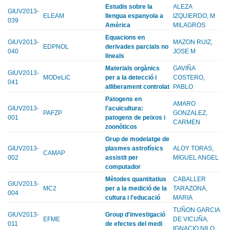
Estudis sobre la
ALEZA
GIUV2013-
ELEAM
llengua espanyola a
IZQUIERDO, M
039
Amèrica
MILAGROS
Equacions en
GIUV2013-
MAZON RUIZ,
EDPNOL
derivades parcials no
040
JOSE M
lineals
Materials orgànics
GAVIÑA
GIUV2013-
MODeLiC
per a la detecció i
COSTERO,
041
alliberament controlat
PABLO
Patogens en
AMARO
GIUV2013-
l'acuicultura:
PAFZP
GONZALEZ,
001
patogens de peixos i
CARMEN
zoonòticos
Grup de modelatge de
GIUV2013-
plasmes astrofísics
ALOY TORAS,
CAMAP
002
assistit per
MIGUEL ANGEL
computador
Mètodes quantitatius
CABALLER
GIUV2013-
MC2
per a la medició de la
TARAZONA,
004
cultura i l'educació
MARIA
TUÑON GARCIA
GIUV2013-
Group d'investigació
EFME
DE VICUÑA,
011
de efectes del medi
IGNACIO NILO