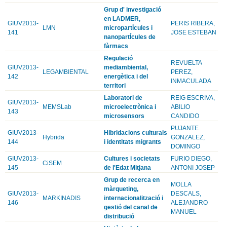
Grup d' investigació
en LADMER,
GIUV2013-
PERIS RIBERA,
LMN
micropartÍcules i
141
JOSE ESTEBAN
nanopartÍcules de
fàrmacs
Regulació
REVUELTA
GIUV2013-
mediambiental,
LEGAMBIENTAL
PEREZ,
142
energètica i del
INMACULADA
territori
Laboratori de
REIG ESCRIVA,
GIUV2013-
MEMSLab
microelectrònica i
ABILIO
143
microsensors
CANDIDO
PUJANTE
GIUV2013-
Hibridacions culturals
Hybrida
GONZALEZ,
144
i identitats migrants
DOMINGO
GIUV2013-
Cultures i societats
FURIO DIEGO,
CiSEM
145
de l'Edat Mitjana
ANTONI JOSEP
Grup de recerca en
MOLLA
màrqueting,
GIUV2013-
DESCALS,
MARKINADIS
internacionalització i
146
ALEJANDRO
gestió del canal de
MANUEL
distribució