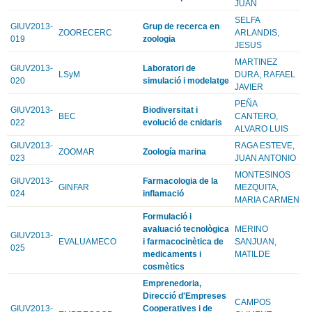
JUAN
SELFA
GIUV2013-
Grup de recerca en
ZOORECERC
ARLANDIS,
019
zoologia
JESUS
MARTINEZ
GIUV2013-
Laboratori de
LSyM
DURA, RAFAEL
020
simulació i modelatge
JAVIER
PEÑA
GIUV2013-
Biodiversitat i
BEC
CANTERO,
022
evolució de cnidaris
ALVARO LUIS
GIUV2013-
RAGA ESTEVE,
ZOOMAR
Zoología marina
023
JUAN ANTONIO
MONTESINOS
GIUV2013-
Farmacologia de la
GINFAR
MEZQUITA,
024
inflamació
MARIA CARMEN
Formulació i
avaluació tecnològica
MERINO
GIUV2013-
EVALUAMECO
i farmacocinètica de
SANJUAN,
025
medicaments i
MATILDE
cosmètics
Emprenedoria,
Direcció d'Empreses
CAMPOS
GIUV2013-
Cooperatives i de