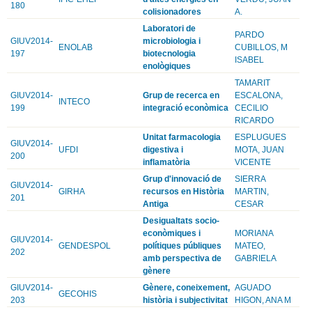
180
colisionadores
A.
Laboratori de
PARDO
GIUV2014-
microbiologia i
ENOLAB
CUBILLOS, M
197
biotecnologia
ISABEL
enològiques
TAMARIT
GIUV2014-
Grup de recerca en
ESCALONA,
INTECO
199
integració econòmica
CECILIO
RICARDO
Unitat farmacologia
ESPLUGUES
GIUV2014-
UFDI
digestiva i
MOTA, JUAN
200
inflamatòria
VICENTE
Grup d'innovació de
SIERRA
GIUV2014-
GIRHA
recursos en Història
MARTIN,
201
Antiga
CESAR
Desigualtats socio-
econòmiques i
MORIANA
GIUV2014-
GENDESPOL
polítiques públiques
MATEO,
202
amb perspectiva de
GABRIELA
gènere
GIUV2014-
Gènere, coneixement,
AGUADO
GECOHIS
203
història i subjectivitat
HIGON, ANA M