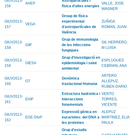
GIUV2013-
Astropartícules i
AHEP
VALLE, JOSE
156
física d'altes energies
WAGNER
Group de física
GIUV2013-
experimental
ZUÑIGA
VEGA
157
d'astropartícules de
ROMAN, JUAN
València
Grup de immunologia
GIUV2013-
GIL HERRERO,
GIIF
de les infeccions
158
M LUISA
fungiques
Grup d'investigació en
GIUV2013-
ESPLUGUES
GIESA
epidemiologia i salut
159
CEBRIAN, ANA
ambiental
ARTERO
GIUV2013-
Genòmica
GT
ALLEPUZ,
160
traslacional Humana
RUBEN DARIO
Estructura hadronica i
VENTO
GIUV2013-
EHIF
interaccions
TORRES,
161
fonamentals
VICENTE
Expressió gènica en
ALEPUZ
GIUV2013-
EGE-DtoP
eucariotes: del DNA a
MARTINEZ, ELIA
162
les proteïnes
PAULA
Grup d'estudis