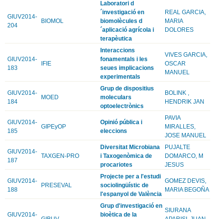
Laboratori d
´investigació en
REAL GARCIA,
GIUV2014-
BIOMOL
biomolècules d
MARIA
204
´aplicació agrícola i
DOLORES
terapèutica
Interaccions
VIVES GARCIA,
GIUV2014-
fonamentals i les
IFIE
OSCAR
183
seues implicacions
MANUEL
experimentals
Grup de dispositius
GIUV2014-
BOLINK ,
MOED
moleculars
184
HENDRIK JAN
optoelectrònics
PAVIA
GIUV2014-
Opinió pública i
GIPEyOP
MIRALLES,
185
eleccions
JOSE MANUEL
Diversitat Microbiana
PUJALTE
GIUV2014-
TAXGEN-PRO
i Taxogenòmica de
DOMARCO, M
187
procariotes
JESUS
Projecte per a l'estudi
GIUV2014-
GOMEZ DEVIS,
PRESEVAL
sociolingüístic de
188
MARIA BEGOÑA
l'espanyol de València
Grup d'investigació en
SIURANA
GIUV2014-
bioètica de la
GIBUV
APARISI, JUAN