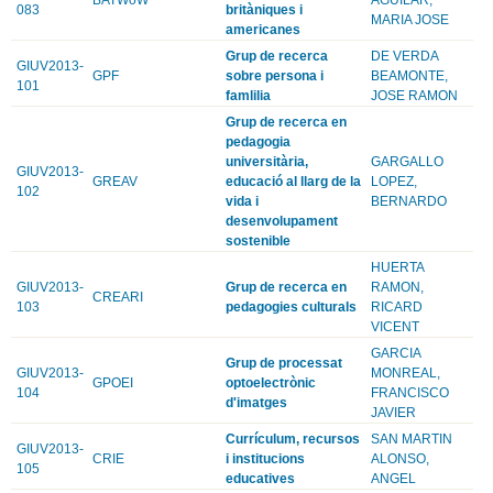
083
britàniques i
MARIA JOSE
americanes
Grup de recerca
DE VERDA
GIUV2013-
GPF
sobre persona i
BEAMONTE,
101
famlilia
JOSE RAMON
Grup de recerca en
pedagogia
universitària,
GARGALLO
GIUV2013-
GREAV
educació al llarg de la
LOPEZ,
102
vida i
BERNARDO
desenvolupament
sostenible
HUERTA
GIUV2013-
Grup de recerca en
RAMON,
CREARI
103
pedagogies culturals
RICARD
VICENT
GARCIA
Grup de processat
GIUV2013-
MONREAL,
GPOEI
optoelectrònic
104
FRANCISCO
d'imatges
JAVIER
Currículum, recursos
SAN MARTIN
GIUV2013-
CRIE
i institucions
ALONSO,
105
educatives
ANGEL