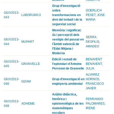
Grup d'investigació
sobre
GOERLICH
GIUV2013-
LABORUM3.0
transformacions en
PESET, JOSE
043
dret del treball i de la
MARIA
seguretat social
Memòria i significat:
ús i percepció dels
SERRA
GIUV2013-
vestigis del passat en
MUPART
DESFILIS,
044
l'àmbit valencià de
AMADEO
l'Edat Mitjana i
Moderna
Edició i estudi de
BENAVENT
GIUV2013-
GRANVELLE
l'epistolari d'Antoine
BENAVENT,
045
Perrenot de Granvelle
JULIA
ALVAREZ
GIUV2013-
Grup d'investigació en
HORNOS,
GI2AM
046
enginyeria ambiental
FRANCISCO
JAVIER
Anàlisi didàctica,
històrica i
FERRANDO
GIUV2013-
ADHEME
epistemològica de les
PALOMARES,
048
matemàtiques
IRENE
escolars