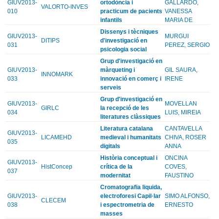
GIUV2013-
ortodòncia i
GALLARDO,
VALORTO-INVES
010
practicum de pacients
VANESSA
infantils
MARIA DE
Dissenys i tècniques
GIUV2013-
MURGUI
DITIPS
d'investigació en
031
PEREZ, SERGIO
psicologia social
Grup d'investigació en
GIUV2013-
màrqueting i
GIL SAURA,
INNOMARK
033
innovació en comerç i
IRENE
serveis
Grup d'investigació en
GIUV2013-
MOVELLAN
GIRLC
la recepció de les
034
LUIS, MIREIA
literatures clàssiques
Literatura catalana
CANTAVELLA
GIUV2013-
LICAMEHD
medieval i humanitats
CHIVA, ROSER
035
digitals
ANNA
Història conceptual i
ONCINA
GIUV2013-
HistConcep
crítica de la
COVES,
037
modernitat
FAUSTINO
Cromatografia liquida,
GIUV2013-
electroforesi Capil·lar
SIMO ALFONSO,
CLECEM
038
i espectrometria de
ERNESTO
masses