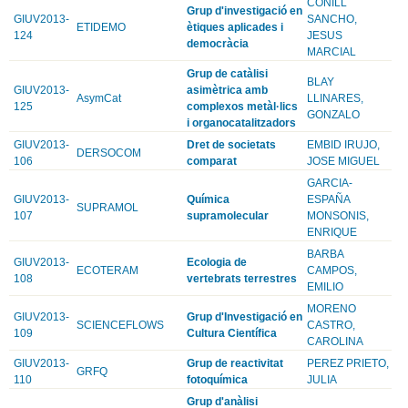
CONILL
Grup d'investigació en
GIUV2013-
SANCHO,
ETIDEMO
ètiques aplicades i
124
JESUS
democràcia
MARCIAL
Grup de catàlisi
BLAY
GIUV2013-
asimètrica amb
AsymCat
LLINARES,
125
complexos metàl·lics
GONZALO
i organocatalitzadors
GIUV2013-
Dret de societats
EMBID IRUJO,
DERSOCOM
106
comparat
JOSE MIGUEL
GARCIA-
GIUV2013-
Química
ESPAÑA
SUPRAMOL
107
supramolecular
MONSONIS,
ENRIQUE
BARBA
GIUV2013-
Ecologia de
ECOTERAM
CAMPOS,
108
vertebrats terrestres
EMILIO
MORENO
GIUV2013-
Grup d'Investigació en
SCIENCEFLOWS
CASTRO,
109
Cultura Científica
CAROLINA
GIUV2013-
Grup de reactivitat
PEREZ PRIETO,
GRFQ
110
fotoquímica
JULIA
Grup d'anàlisi