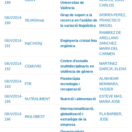
189
Universitat de
CARLOS
València
Grup de suport a la
IVORRA PEREZ,
GIUV2014-
SILVAGroup
recerca en l'anàlisi de
FRANCISCO
190
la variació lingüística
MIGUEL
RAMIREZ DE
ARELLANO
GIUV2014-
Enginyeria cristal·lina
IngCrisOrg
SANCHEZ,
191
orgànica
MARIA DEL
CARMEN
Centre d'estudis
GIUV2014-
MARTINEZ
CEMUVIG
multidisciplinaris en
192
GARCIA, ELENA
violència de gènere
Fisioteràpia
ALAKHDAR
GIUV2014-
FTR
tecnologia i
MOHMARA,
193
recuperació
YASSER
GIUV2014-
ESTEVE MAS,
NUTRALIMENT
Nutrició i alimentació
195
MARIA JOSE
Internacionalització,
GIUV2014-
globalització i
PLA BARBER,
INGLOBEST
196
estratègia de la
JOSE
empresa
Geoestratègia