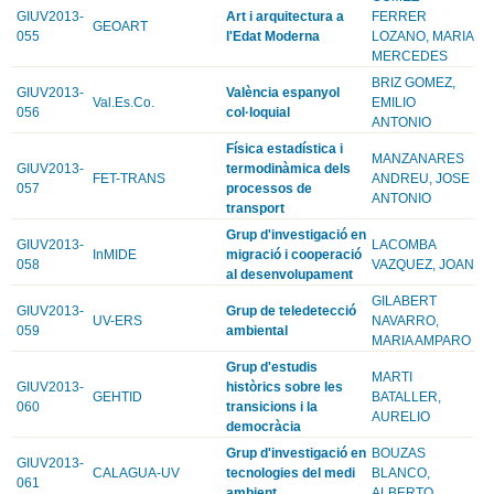
GIUV2013-
Art i arquitectura a
FERRER
GEOART
055
l'Edat Moderna
LOZANO, MARIA
MERCEDES
BRIZ GOMEZ,
GIUV2013-
València espanyol
Val.Es.Co.
EMILIO
056
col·loquial
ANTONIO
Física estadística i
MANZANARES
GIUV2013-
termodinàmica dels
FET-TRANS
ANDREU, JOSE
057
processos de
ANTONIO
transport
Grup d'investigació en
GIUV2013-
LACOMBA
InMIDE
migració i cooperació
058
VAZQUEZ, JOAN
al desenvolupament
GILABERT
GIUV2013-
Grup de teledetecció
UV-ERS
NAVARRO,
059
ambiental
MARIA AMPARO
Grup d'estudis
MARTI
GIUV2013-
històrics sobre les
GEHTID
BATALLER,
060
transicions i la
AURELIO
democràcia
Grup d'investigació en
BOUZAS
GIUV2013-
CALAGUA-UV
tecnologies del medi
BLANCO,
061
ambient
ALBERTO