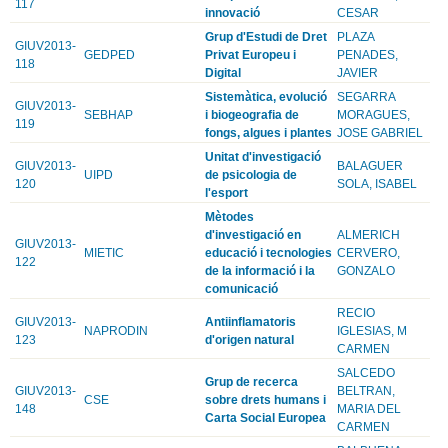
117
innovació
CESAR
Grup d'Estudi de Dret
PLAZA
GIUV2013-
GEDPED
Privat Europeu i
PENADES,
118
Digital
JAVIER
Sistemàtica, evolució
SEGARRA
GIUV2013-
SEBHAP
i biogeografia de
MORAGUES,
119
fongs, algues i plantes
JOSE GABRIEL
Unitat d'investigació
GIUV2013-
BALAGUER
UIPD
de psicologia de
120
SOLA, ISABEL
l'esport
Mètodes
d'investigació en
ALMERICH
GIUV2013-
MIETIC
educació i tecnologies
CERVERO,
122
de la informació i la
GONZALO
comunicació
RECIO
GIUV2013-
Antiinflamatoris
NAPRODIN
IGLESIAS, M
123
d'origen natural
CARMEN
SALCEDO
Grup de recerca
GIUV2013-
BELTRAN,
CSE
sobre drets humans i
148
MARIA DEL
Carta Social Europea
CARMEN