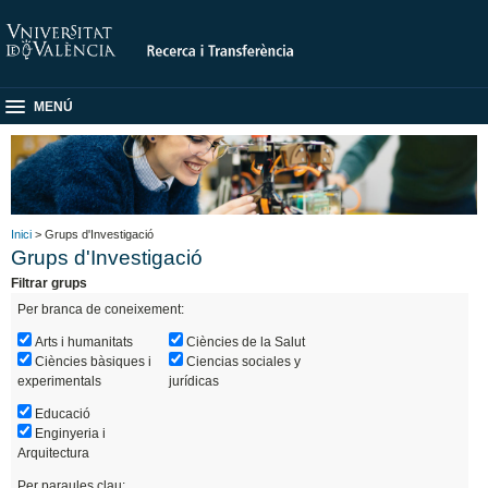
MENÚ
Inici
> Grups d'Investigació
Grups d'Investigació
Filtrar grups
Per branca de coneixement:
Arts i humanitats
Ciències de la Salut
Ciències bàsiques i
Ciencias sociales y
experimentals
jurídicas
Educació
Enginyeria i
Arquitectura
Per paraules clau: