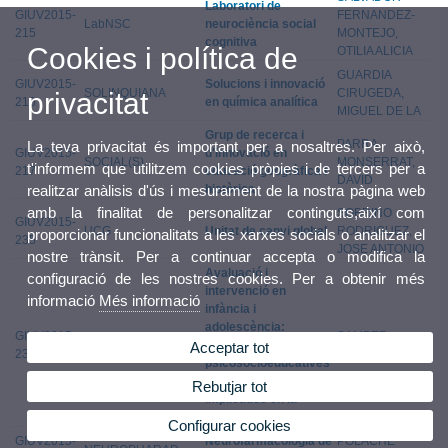
Laboratori de
GIUV2015-
FERNANDEZ-
LabNSC
neurociència social
215
MONTEJO,
cognitiva
Cookies i política de
OTILIA ALICIA
GUARDIA
GIUV2015-
Solucions i innovació
SOLINQUIANA
CIRUGEDA,
privacitat
216
en química analítica
MIGUEL DE LA
Grup de recerca i
PARRA
La teva privacitat és important per a nosaltres. Per això,
GIUV2015-
d'innovació en
SOCIAL(S)
MONSERRAT,
t'informem que utilitzem cookies pròpies i de tercers per a
217
educació geogràfica i
DAVID
històrica
realitzar anàlisis d'ús i mesurament de la nostra pàgina web
amb la finalitat de personalitzar continguts,així com
SOBRINO
GIUV2015-
UCG
Unitat de canvi global
RODRIGUEZ,
proporcionar funcionalitats a les xarxes socials o analitzar el
235
JOSE ANTONIO
nostre trànsit. Per a continuar accepta o modifica la
Avaluació i
configuració de les nostres cookies. Per a obtenir més
intervenció en
informació
Més informació
infància i
adolescència:
GIUV2015-
SAMPER
EVAIN
Variables
Acceptar tot
236
GARCIA, PAULA
psicosocioeducatives
i emocionals
Rebutjar tot
implicades en la
conducta prosocial
Configurar cookies
GIUV2015-
Neurofarmacologia de
POLACHE