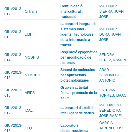
Comunicació
MARTINEZ
GIUV2013-
CiTrans
intercultural i
SIERRA, JUAN
012
traducció
JOSE
Laboratori integrat de
sistemes intel ·
MARTINEZ
GIUV2013-
LISITT
ligents i tecnologies
DURA, JUAN
013
de la informació a
JOSE
trànsit
Regulació epigenètica
GIUV2013-
SENDRA
MODHIS
per modificació de
014
PEREZ, RAMON
histones
Síntesi de molècules
ABAD
GIUV2013-
SYMOBIA
per aplicacions
SOMOVILLA,
015
biotecnológiques
ANTONIO
Grup en activitat
GIUV2013-
ESTEVAN
AFIPS
física i promoció de la
016
TORRES, ISAAC
salut
MAGDALENA
GIUV2013-
Laboratori d'anàlisi
IDAL
BENEDICTO,
017
intel·ligent de dades
JOSE RAFAEL
GARCIA
GIUV2013-
Laboratori
LEQ
JAREÑO, JOSE
018
d'electroquímica