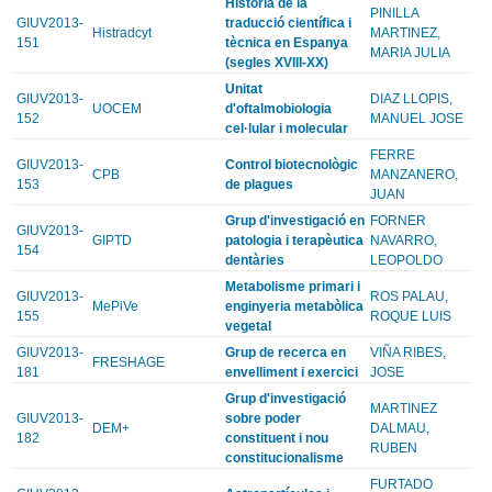
Història de la
PINILLA
GIUV2013-
traducció científica i
Histradcyt
MARTINEZ,
151
tècnica en Espanya
MARIA JULIA
(segles XVIII-XX)
Unitat
GIUV2013-
DIAZ LLOPIS,
UOCEM
d'oftalmobiologia
152
MANUEL JOSE
cel·lular i molecular
FERRE
GIUV2013-
Control biotecnològic
CPB
MANZANERO,
153
de plagues
JUAN
Grup d'investigació en
FORNER
GIUV2013-
GIPTD
patologia i terapèutica
NAVARRO,
154
dentàries
LEOPOLDO
Metabolisme primari i
GIUV2013-
ROS PALAU,
MePiVe
enginyeria metabòlica
155
ROQUE LUIS
vegetal
GIUV2013-
Grup de recerca en
VIÑA RIBES,
FRESHAGE
181
envelliment i exercici
JOSE
Grup d'investigació
MARTINEZ
GIUV2013-
sobre poder
DEM+
DALMAU,
182
constituent i nou
RUBEN
constitucionalisme
FURTADO