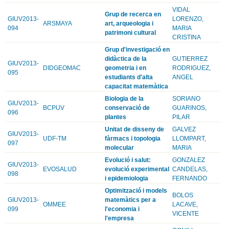
VIDAL
Grup de recerca en
GIUV2013-
LORENZO,
ARSMAYA
art, arqueologia i
094
MARIA
patrimoni cultural
CRISTINA
Grup d'investigació en
didàctica de la
GUTIERREZ
GIUV2013-
DIDGEOMAC
geometria i en
RODRIGUEZ,
095
estudiants d'alta
ANGEL
capacitat matemàtica
Biologia de la
SORIANO
GIUV2013-
BCPUV
conservació de
GUARINOS,
096
plantes
PILAR
Unitat de disseny de
GALVEZ
GIUV2013-
UDF-TM
fàrmacs i topologia
LLOMPART,
097
molecular
MARIA
Evolució i salut:
GONZALEZ
GIUV2013-
EVOSALUD
evolució experimental
CANDELAS,
098
i epidemiologia
FERNANDO
Optimització i models
BOLOS
GIUV2013-
matemàtics per a
OMMEE
LACAVE,
099
l'economia i
VICENTE
l'empresa