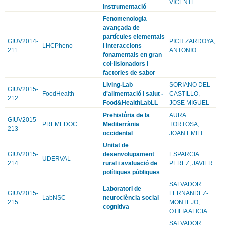
VICENTE
instrumentació
Fenomenologia
avançada de
partícules elementals
GIUV2014-
PICH ZARDOYA,
LHCPheno
i interaccions
211
ANTONIO
fonamentals en gran
col·lisionadors i
factories de sabor
Living-Lab
SORIANO DEL
GIUV2015-
FoodHealth
d'alimentació i salut -
CASTILLO,
212
Food&HealthLabLL
JOSE MIGUEL
Prehistòria de la
AURA
GIUV2015-
PREMEDOC
Mediterrània
TORTOSA,
213
occidental
JOAN EMILI
Unitat de
GIUV2015-
desenvolupament
ESPARCIA
UDERVAL
214
rural i avaluació de
PEREZ, JAVIER
polítiques públiques
SALVADOR
Laboratori de
GIUV2015-
FERNANDEZ-
LabNSC
neurociència social
215
MONTEJO,
cognitiva
OTILIA ALICIA
SALVADOR