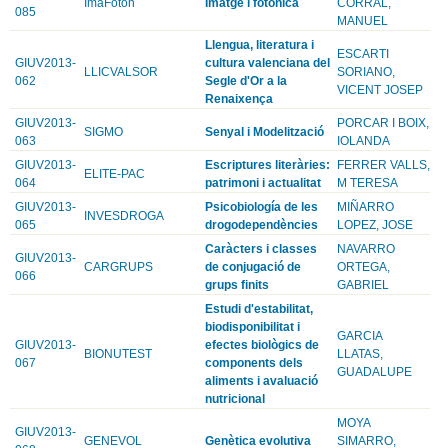
ImaFoton
Imatge i fotonica
CORRAL,
085
MANUEL
Llengua, literatura i
ESCARTI
GIUV2013-
cultura valenciana del
LLICVALSOR
SORIANO,
062
Segle d'Or a la
VICENT JOSEP
Renaixença
GIUV2013-
PORCAR I BOIX,
SIGMO
Senyal i Modelització
063
IOLANDA
GIUV2013-
Escriptures literàries:
FERRER VALLS,
ELITE-PAC
064
patrimoni i actualitat
M TERESA
GIUV2013-
Psicobiología de les
MIÑARRO
INVESDROGA
065
drogodependències
LOPEZ, JOSE
Caràcters i classes
NAVARRO
GIUV2013-
CARGRUPS
de conjugació de
ORTEGA,
066
grups finits
GABRIEL
Estudi d'estabilitat,
biodisponibilitat i
GARCIA
GIUV2013-
efectes biològics de
BIONUTEST
LLATAS,
067
components dels
GUADALUPE
aliments i avaluació
nutricional
MOYA
GIUV2013-
GENEVOL
Genètica evolutiva
SIMARRO,