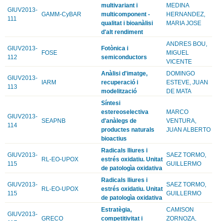
multivariant i
MEDINA
GIUV2013-
GAMM-CyBAR
multicomponent -
HERNANDEZ,
111
qualitat i bioanàlisi
MARIA JOSE
d'alt rendiment
ANDRES BOU,
GIUV2013-
Fotònica i
FOSE
MIGUEL
112
semiconductors
VICENTE
Anàlisi d'imatge,
DOMINGO
GIUV2013-
IARM
recuperació i
ESTEVE, JUAN
113
modelització
DE MATA
Síntesi
estereoselectiva
MARCO
GIUV2013-
SEAPNB
d'anàlegs de
VENTURA,
114
productes naturals
JUAN ALBERTO
bioactius
Radicals lliures i
GIUV2013-
SAEZ TORMO,
RL-EO-UPOX
estrés oxidatiu. Unitat
115
GUILLERMO
de patologìa oxidativa
Radicals lliures i
GIUV2013-
SAEZ TORMO,
RL-EO-UPOX
estrés oxidatiu. Unitat
115
GUILLERMO
de patologìa oxidativa
Estratègia,
CAMISON
GIUV2013-
GRECO
competitivitat i
ZORNOZA,