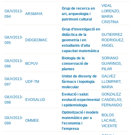
VIDAL
Grup de recerca en
GIUV2013-
LORENZO,
ARSMAYA
art, arqueologia i
094
MARIA
patrimoni cultural
CRISTINA
Grup d'investigació en
didàctica de la
GUTIERREZ
GIUV2013-
DIDGEOMAC
geometria i en
RODRIGUEZ,
095
estudiants d'alta
ANGEL
capacitat matemàtica
Biologia de la
SORIANO
GIUV2013-
BCPUV
conservació de
GUARINOS,
096
plantes
PILAR
Unitat de disseny de
GALVEZ
GIUV2013-
UDF-TM
fàrmacs i topologia
LLOMPART,
097
molecular
MARIA
Evolució i salut:
GONZALEZ
GIUV2013-
EVOSALUD
evolució experimental
CANDELAS,
098
i epidemiologia
FERNANDO
Optimització i models
BOLOS
GIUV2013-
matemàtics per a
OMMEE
LACAVE,
099
l'economia i
VICENTE
l'empresa