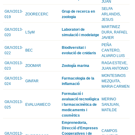
JUAN
SELFA
GIUV2013-
Grup de recerca en
ZOORECERC
ARLANDIS,
019
zoologia
JESUS
MARTINEZ
GIUV2013-
Laboratori de
LSyM
DURA, RAFAEL
020
simulació i modelatge
JAVIER
PEÑA
GIUV2013-
Biodiversitat i
BEC
CANTERO,
022
evolució de cnidaris
ALVARO LUIS
GIUV2013-
RAGA ESTEVE,
ZOOMAR
Zoología marina
023
JUAN ANTONIO
MONTESINOS
GIUV2013-
Farmacologia de la
GINFAR
MEZQUITA,
024
inflamació
MARIA CARMEN
Formulació i
avaluació tecnològica
MERINO
GIUV2013-
EVALUAMECO
i farmacocinètica de
SANJUAN,
025
medicaments i
MATILDE
cosmètics
Emprenedoria,
Direcció d'Empreses
CAMPOS
GIUV2013-
Cooperatives i de