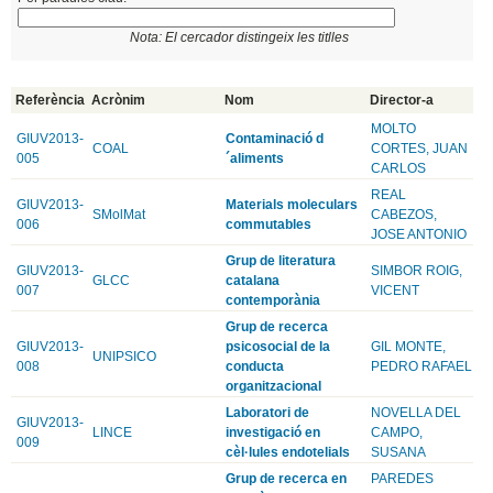
Nota: El cercador distingeix les titlles
Referència
Acrònim
Nom
Director-a
MOLTO
GIUV2013-
Contaminació d
COAL
CORTES, JUAN
005
´aliments
CARLOS
REAL
GIUV2013-
Materials moleculars
SMolMat
CABEZOS,
006
commutables
JOSE ANTONIO
Grup de literatura
GIUV2013-
SIMBOR ROIG,
GLCC
catalana
007
VICENT
contemporània
Grup de recerca
GIUV2013-
psicosocial de la
GIL MONTE,
UNIPSICO
008
conducta
PEDRO RAFAEL
organitzacional
Laboratori de
NOVELLA DEL
GIUV2013-
LINCE
investigació en
CAMPO,
009
cèl·lules endotelials
SUSANA
Grup de recerca en
PAREDES