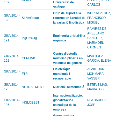
189
Universitat de
CARLOS
València
Grup de suport a la
IVORRA PEREZ,
GIUV2014-
SILVAGroup
recerca en l'anàlisi de
FRANCISCO
190
la variació lingüística
MIGUEL
RAMIREZ DE
ARELLANO
GIUV2014-
Enginyeria cristal·lina
IngCrisOrg
SANCHEZ,
191
orgànica
MARIA DEL
CARMEN
Centre d'estudis
GIUV2014-
MARTINEZ
CEMUVIG
multidisciplinaris en
192
GARCIA, ELENA
violència de gènere
Fisioteràpia
ALAKHDAR
GIUV2014-
FTR
tecnologia i
MOHMARA,
193
recuperació
YASSER
GIUV2014-
ESTEVE MAS,
NUTRALIMENT
Nutrició i alimentació
195
MARIA JOSE
Internacionalització,
GIUV2014-
globalització i
PLA BARBER,
INGLOBEST
196
estratègia de la
JOSE
empresa
Geoestratègia