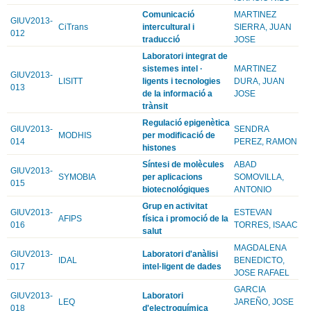
Comunicació
MARTINEZ
GIUV2013-
CiTrans
intercultural i
SIERRA, JUAN
012
traducció
JOSE
Laboratori integrat de
sistemes intel ·
MARTINEZ
GIUV2013-
LISITT
ligents i tecnologies
DURA, JUAN
013
de la informació a
JOSE
trànsit
Regulació epigenètica
GIUV2013-
SENDRA
MODHIS
per modificació de
014
PEREZ, RAMON
histones
Síntesi de molècules
ABAD
GIUV2013-
SYMOBIA
per aplicacions
SOMOVILLA,
015
biotecnológiques
ANTONIO
Grup en activitat
GIUV2013-
ESTEVAN
AFIPS
física i promoció de la
016
TORRES, ISAAC
salut
MAGDALENA
GIUV2013-
Laboratori d'anàlisi
IDAL
BENEDICTO,
017
intel·ligent de dades
JOSE RAFAEL
GARCIA
GIUV2013-
Laboratori
LEQ
JAREÑO, JOSE
018
d'electroquímica