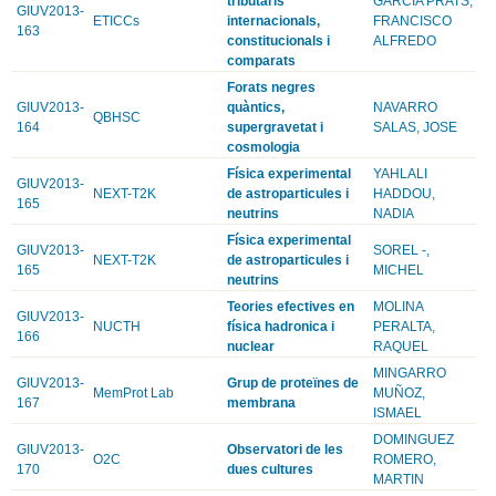
tributaris
GARCIA PRATS,
GIUV2013-
ETICCs
internacionals,
FRANCISCO
163
constitucionals i
ALFREDO
comparats
Forats negres
GIUV2013-
quàntics,
NAVARRO
QBHSC
164
supergravetat i
SALAS, JOSE
cosmologia
Física experimental
YAHLALI
GIUV2013-
NEXT-T2K
de astroparticules i
HADDOU,
165
neutrins
NADIA
Física experimental
GIUV2013-
SOREL -,
NEXT-T2K
de astroparticules i
165
MICHEL
neutrins
Teories efectives en
MOLINA
GIUV2013-
NUCTH
física hadronica i
PERALTA,
166
nuclear
RAQUEL
MINGARRO
GIUV2013-
Grup de proteïnes de
MemProt Lab
MUÑOZ,
167
membrana
ISMAEL
DOMINGUEZ
GIUV2013-
Observatori de les
O2C
ROMERO,
170
dues cultures
MARTIN