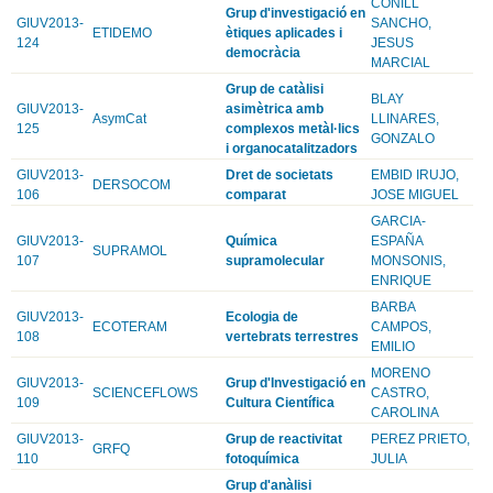
CONILL
Grup d'investigació en
GIUV2013-
SANCHO,
ETIDEMO
ètiques aplicades i
124
JESUS
democràcia
MARCIAL
Grup de catàlisi
BLAY
GIUV2013-
asimètrica amb
AsymCat
LLINARES,
125
complexos metàl·lics
GONZALO
i organocatalitzadors
GIUV2013-
Dret de societats
EMBID IRUJO,
DERSOCOM
106
comparat
JOSE MIGUEL
GARCIA-
GIUV2013-
Química
ESPAÑA
SUPRAMOL
107
supramolecular
MONSONIS,
ENRIQUE
BARBA
GIUV2013-
Ecologia de
ECOTERAM
CAMPOS,
108
vertebrats terrestres
EMILIO
MORENO
GIUV2013-
Grup d'Investigació en
SCIENCEFLOWS
CASTRO,
109
Cultura Científica
CAROLINA
GIUV2013-
Grup de reactivitat
PEREZ PRIETO,
GRFQ
110
fotoquímica
JULIA
Grup d'anàlisi