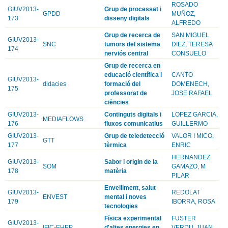
ROSADO
GIUV2013-
Grup de processat i
GPDD
MUÑOZ,
173
disseny digitals
ALFREDO
Grup de recerca de
SAN MIGUEL
GIUV2013-
SNC
tumors del sistema
DIEZ, TERESA
174
nerviós central
CONSUELO
Grup de recerca en
educació científica i
CANTO
GIUV2013-
didacies
formació del
DOMENECH,
175
professorat de
JOSE RAFAEL
ciències
GIUV2013-
Continguts digitals i
LOPEZ GARCIA,
MEDIAFLOWS
176
fluxos comunicatius
GUILLERMO
GIUV2013-
Grup de teledetecció
VALOR I MICO,
GTT
177
tèrmica
ENRIC
HERNANDEZ
GIUV2013-
Sabor i origin de la
SOM
GAMAZO, M
178
matèria
PILAR
Envelliment, salut
GIUV2013-
REDOLAT
ENVEST
mental i noves
179
IBORRA, ROSA
tecnologies
Física experimental
FUSTER
GIUV2013-
IFIC-EHEP
d'altes energies en
VERDU, JUAN