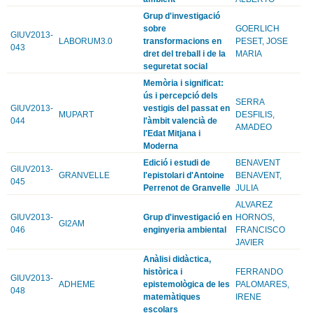
Grup d'investigació
sobre
GOERLICH
GIUV2013-
LABORUM3.0
transformacions en
PESET, JOSE
043
dret del treball i de la
MARIA
seguretat social
Memòria i significat:
ús i percepció dels
SERRA
GIUV2013-
vestigis del passat en
MUPART
DESFILIS,
044
l'àmbit valencià de
AMADEO
l'Edat Mitjana i
Moderna
Edició i estudi de
BENAVENT
GIUV2013-
GRANVELLE
l'epistolari d'Antoine
BENAVENT,
045
Perrenot de Granvelle
JULIA
ALVAREZ
GIUV2013-
Grup d'investigació en
HORNOS,
GI2AM
046
enginyeria ambiental
FRANCISCO
JAVIER
Anàlisi didàctica,
històrica i
FERRANDO
GIUV2013-
ADHEME
epistemològica de les
PALOMARES,
048
matemàtiques
IRENE
escolars