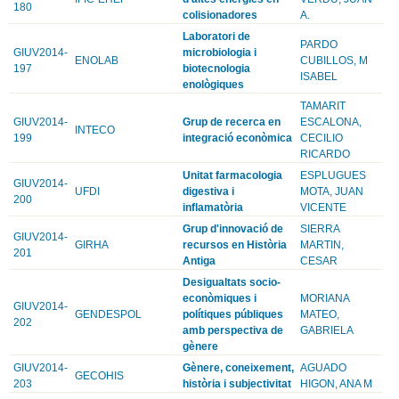
180
colisionadores
A.
Laboratori de
PARDO
GIUV2014-
microbiologia i
ENOLAB
CUBILLOS, M
197
biotecnologia
ISABEL
enològiques
TAMARIT
GIUV2014-
Grup de recerca en
ESCALONA,
INTECO
199
integració econòmica
CECILIO
RICARDO
Unitat farmacologia
ESPLUGUES
GIUV2014-
UFDI
digestiva i
MOTA, JUAN
200
inflamatòria
VICENTE
Grup d'innovació de
SIERRA
GIUV2014-
GIRHA
recursos en Història
MARTIN,
201
Antiga
CESAR
Desigualtats socio-
econòmiques i
MORIANA
GIUV2014-
GENDESPOL
polítiques públiques
MATEO,
202
amb perspectiva de
GABRIELA
gènere
GIUV2014-
Gènere, coneixement,
AGUADO
GECOHIS
203
història i subjectivitat
HIGON, ANA M