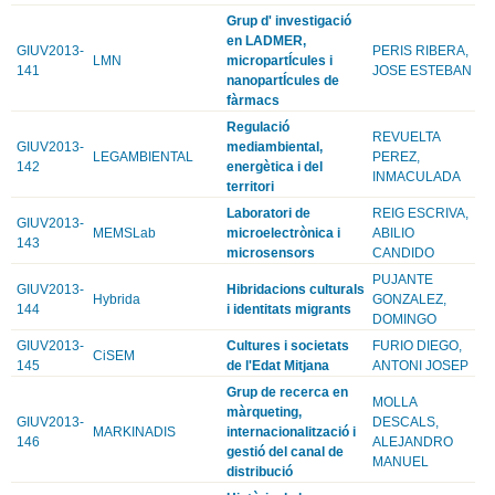
Grup d' investigació
en LADMER,
GIUV2013-
PERIS RIBERA,
LMN
micropartÍcules i
141
JOSE ESTEBAN
nanopartÍcules de
fàrmacs
Regulació
REVUELTA
GIUV2013-
mediambiental,
LEGAMBIENTAL
PEREZ,
142
energètica i del
INMACULADA
territori
Laboratori de
REIG ESCRIVA,
GIUV2013-
MEMSLab
microelectrònica i
ABILIO
143
microsensors
CANDIDO
PUJANTE
GIUV2013-
Hibridacions culturals
Hybrida
GONZALEZ,
144
i identitats migrants
DOMINGO
GIUV2013-
Cultures i societats
FURIO DIEGO,
CiSEM
145
de l'Edat Mitjana
ANTONI JOSEP
Grup de recerca en
MOLLA
màrqueting,
GIUV2013-
DESCALS,
MARKINADIS
internacionalització i
146
ALEJANDRO
gestió del canal de
MANUEL
distribució