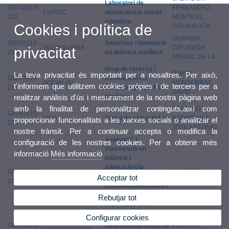
Laboratori de
GIUV2015-
FERNANDEZ-
LabNSC
neurociència social
215
MONTEJO,
cognitiva
Cookies i política de
OTILIA ALICIA
GUARDIA
GIUV2015-
Solucions i innovació
SOLINQUIANA
CIRUGEDA,
privacitat
216
en química analítica
MIGUEL DE LA
Grup de recerca i
PARRA
La teva privacitat és important per a nosaltres. Per això,
GIUV2015-
d'innovació en
SOCIAL(S)
MONSERRAT,
t'informem que utilitzem cookies pròpies i de tercers per a
217
educació geogràfica i
DAVID
històrica
realitzar anàlisis d'ús i mesurament de la nostra pàgina web
amb la finalitat de personalitzar continguts,així com
SOBRINO
GIUV2015-
UCG
Unitat de canvi global
RODRIGUEZ,
proporcionar funcionalitats a les xarxes socials o analitzar el
235
JOSE ANTONIO
nostre trànsit. Per a continuar accepta o modifica la
Avaluació i
configuració de les nostres cookies. Per a obtenir més
intervenció en
informació
Més informació
infància i
adolescència:
GIUV2015-
SAMPER
EVAIN
Variables
Acceptar tot
236
GARCIA, PAULA
psicosocioeducatives
i emocionals
Rebutjar tot
implicades en la
conducta prosocial
Configurar cookies
GIUV2015-
Neurofarmacologia de
POLACHE