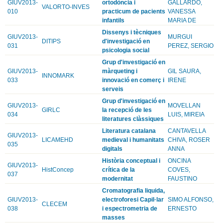
GIUV2013-
ortodòncia i
GALLARDO,
VALORTO-INVES
010
practicum de pacients
VANESSA
infantils
MARIA DE
Dissenys i tècniques
GIUV2013-
MURGUI
DITIPS
d'investigació en
031
PEREZ, SERGIO
psicologia social
Grup d'investigació en
GIUV2013-
màrqueting i
GIL SAURA,
INNOMARK
033
innovació en comerç i
IRENE
serveis
Grup d'investigació en
GIUV2013-
MOVELLAN
GIRLC
la recepció de les
034
LUIS, MIREIA
literatures clàssiques
Literatura catalana
CANTAVELLA
GIUV2013-
LICAMEHD
medieval i humanitats
CHIVA, ROSER
035
digitals
ANNA
Història conceptual i
ONCINA
GIUV2013-
HistConcep
crítica de la
COVES,
037
modernitat
FAUSTINO
Cromatografia liquida,
GIUV2013-
electroforesi Capil·lar
SIMO ALFONSO,
CLECEM
038
i espectrometria de
ERNESTO
masses