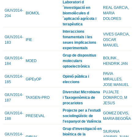
Laboratori d
´investigació en
REAL GARCIA,
GIUV2014-
BIOMOL
biomolècules d
MARIA
204
´aplicació agrícola i
DOLORES
terapèutica
Interaccions
VIVES GARCIA,
GIUV2014-
fonamentals i les
IFIE
OSCAR
183
seues implicacions
MANUEL
experimentals
Grup de dispositius
GIUV2014-
BOLINK ,
MOED
moleculars
184
HENDRIK JAN
optoelectrònics
PAVIA
GIUV2014-
Opinió pública i
GIPEyOP
MIRALLES,
185
eleccions
JOSE MANUEL
Diversitat Microbiana
PUJALTE
GIUV2014-
TAXGEN-PRO
i Taxogenòmica de
DOMARCO, M
187
procariotes
JESUS
Projecte per a l'estudi
GIUV2014-
GOMEZ DEVIS,
PRESEVAL
sociolingüístic de
188
MARIA BEGOÑA
l'espanyol de València
Grup d'investigació en
SIURANA
GIUV2014-
bioètica de la
GIBUV
APARISI, JUAN