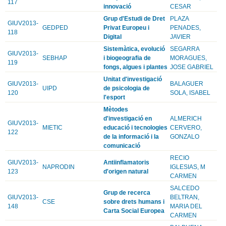
117
innovació
CESAR
Grup d'Estudi de Dret
PLAZA
GIUV2013-
GEDPED
Privat Europeu i
PENADES,
118
Digital
JAVIER
Sistemàtica, evolució
SEGARRA
GIUV2013-
SEBHAP
i biogeografia de
MORAGUES,
119
fongs, algues i plantes
JOSE GABRIEL
Unitat d'investigació
GIUV2013-
BALAGUER
UIPD
de psicologia de
120
SOLA, ISABEL
l'esport
Mètodes
d'investigació en
ALMERICH
GIUV2013-
MIETIC
educació i tecnologies
CERVERO,
122
de la informació i la
GONZALO
comunicació
RECIO
GIUV2013-
Antiinflamatoris
NAPRODIN
IGLESIAS, M
123
d'origen natural
CARMEN
SALCEDO
Grup de recerca
GIUV2013-
BELTRAN,
CSE
sobre drets humans i
148
MARIA DEL
Carta Social Europea
CARMEN