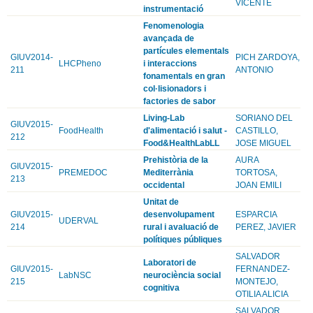
VICENTE
instrumentació
Fenomenologia
avançada de
partícules elementals
GIUV2014-
PICH ZARDOYA,
LHCPheno
i interaccions
211
ANTONIO
fonamentals en gran
col·lisionadors i
factories de sabor
Living-Lab
SORIANO DEL
GIUV2015-
FoodHealth
d'alimentació i salut -
CASTILLO,
212
Food&HealthLabLL
JOSE MIGUEL
Prehistòria de la
AURA
GIUV2015-
PREMEDOC
Mediterrània
TORTOSA,
213
occidental
JOAN EMILI
Unitat de
GIUV2015-
desenvolupament
ESPARCIA
UDERVAL
214
rural i avaluació de
PEREZ, JAVIER
polítiques públiques
SALVADOR
Laboratori de
GIUV2015-
FERNANDEZ-
LabNSC
neurociència social
215
MONTEJO,
cognitiva
OTILIA ALICIA
SALVADOR