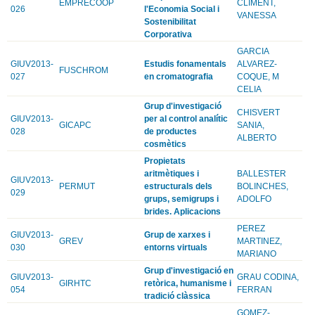
EMPRECOOP
CLIMENT,
026
l'Economia Social i
VANESSA
Sostenibilitat
Corporativa
GARCIA
GIUV2013-
Estudis fonamentals
ALVAREZ-
FUSCHROM
027
en cromatografia
COQUE, M
CELIA
Grup d'investigació
CHISVERT
GIUV2013-
per al control analític
GICAPC
SANIA,
028
de productes
ALBERTO
cosmètics
Propietats
aritmètiques i
BALLESTER
GIUV2013-
PERMUT
estructurals dels
BOLINCHES,
029
grups, semigrups i
ADOLFO
brides. Aplicacions
PEREZ
GIUV2013-
Grup de xarxes i
GREV
MARTINEZ,
030
entorns virtuals
MARIANO
Grup d'investigació en
GIUV2013-
GRAU CODINA,
GIRHTC
retòrica, humanisme i
054
FERRAN
tradició clàssica
GOMEZ-