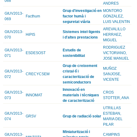
068
ANDRES
Grup d'investigació en
MONTORO
GIUV2013-
Facthum
factor humà i
GONZALEZ,
069
seguretat viària
LUIS VALENTIN
AREVALILLO
GIUV2013-
Sistemes intel·ligents
HiPIS
HERRAEZ,
070
i d'altes prestacions
MIGUEL
RODRIGUEZ
GIUV2013-
Estudis de
ESDESOST
VICTORIANO,
071
sostenibilitat
JOSE MANUEL
Grup de creixement
MUÑOZ
GIUV2013-
cristal·lí i
CRECYCSEM
SANJOSE,
072
caracterització de
VICENTE
semiconductors
Innovació en
GIUV2013-
CROS
INNOMAT
materials i técniques
073
STOTTER, ANA
de caracterització
UTRILLAS
GIUV2013-
ESTEBAN,
GRSV
Grup de radiació solar
074
MARIA DEL
PILAR
Miniaturització i
GIUV2013-
CAMPINS