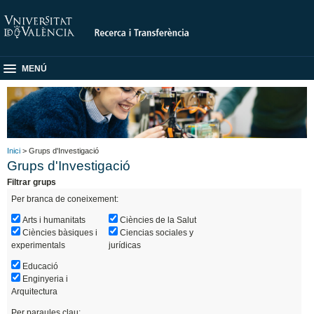
MENÚ
Inici
> Grups d'Investigació
Grups d'Investigació
Filtrar grups
Per branca de coneixement:
Arts i humanitats
Ciències de la Salut
Ciències bàsiques i
Ciencias sociales y
experimentals
jurídicas
Educació
Enginyeria i
Arquitectura
Per paraules clau: