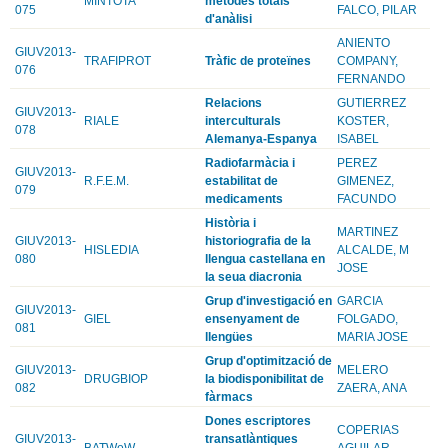
MINTOTA
mètodes totals
075
FALCO, PILAR
d'anàlisi
ANIENTO
GIUV2013-
TRAFIPROT
Tràfic de proteïnes
COMPANY,
076
FERNANDO
Relacions
GUTIERREZ
GIUV2013-
RIALE
interculturals
KOSTER,
078
Alemanya-Espanya
ISABEL
Radiofarmàcia i
PEREZ
GIUV2013-
R.F.E.M.
estabilitat de
GIMENEZ,
079
medicaments
FACUNDO
Història i
MARTINEZ
GIUV2013-
historiografia de la
HISLEDIA
ALCALDE, M
080
llengua castellana en
JOSE
la seua diacronia
Grup d'investigació en
GARCIA
GIUV2013-
GIEL
ensenyament de
FOLGADO,
081
llengües
MARIA JOSE
Grup d'optimització de
GIUV2013-
MELERO
DRUGBIOP
la biodisponibilitat de
082
ZAERA, ANA
fàrmacs
Dones escriptores
COPERIAS
GIUV2013-
transatlàntiques
BATWoW
AGUILAR,