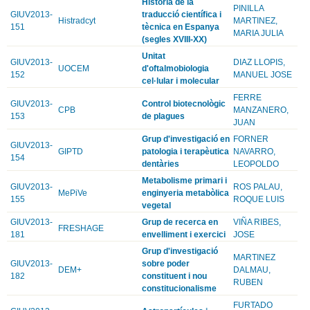
Història de la
PINILLA
GIUV2013-
traducció científica i
Histradcyt
MARTINEZ,
151
tècnica en Espanya
MARIA JULIA
(segles XVIII-XX)
Unitat
GIUV2013-
DIAZ LLOPIS,
UOCEM
d'oftalmobiologia
152
MANUEL JOSE
cel·lular i molecular
FERRE
GIUV2013-
Control biotecnològic
CPB
MANZANERO,
153
de plagues
JUAN
Grup d'investigació en
FORNER
GIUV2013-
GIPTD
patologia i terapèutica
NAVARRO,
154
dentàries
LEOPOLDO
Metabolisme primari i
GIUV2013-
ROS PALAU,
MePiVe
enginyeria metabòlica
155
ROQUE LUIS
vegetal
GIUV2013-
Grup de recerca en
VIÑA RIBES,
FRESHAGE
181
envelliment i exercici
JOSE
Grup d'investigació
MARTINEZ
GIUV2013-
sobre poder
DEM+
DALMAU,
182
constituent i nou
RUBEN
constitucionalisme
FURTADO