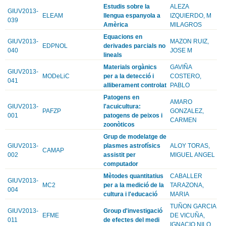
Estudis sobre la
ALEZA
GIUV2013-
ELEAM
llengua espanyola a
IZQUIERDO, M
039
Amèrica
MILAGROS
Equacions en
GIUV2013-
MAZON RUIZ,
EDPNOL
derivades parcials no
040
JOSE M
lineals
Materials orgànics
GAVIÑA
GIUV2013-
MODeLiC
per a la detecció i
COSTERO,
041
alliberament controlat
PABLO
Patogens en
AMARO
GIUV2013-
l'acuicultura:
PAFZP
GONZALEZ,
001
patogens de peixos i
CARMEN
zoonòticos
Grup de modelatge de
GIUV2013-
plasmes astrofísics
ALOY TORAS,
CAMAP
002
assistit per
MIGUEL ANGEL
computador
Mètodes quantitatius
CABALLER
GIUV2013-
MC2
per a la medició de la
TARAZONA,
004
cultura i l'educació
MARIA
TUÑON GARCIA
GIUV2013-
Group d'investigació
EFME
DE VICUÑA,
011
de efectes del medi
IGNACIO NILO