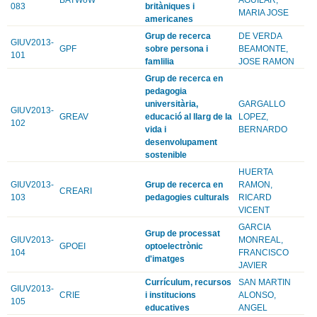
083
britàniques i
MARIA JOSE
americanes
Grup de recerca
DE VERDA
GIUV2013-
GPF
sobre persona i
BEAMONTE,
101
famlilia
JOSE RAMON
Grup de recerca en
pedagogia
universitària,
GARGALLO
GIUV2013-
GREAV
educació al llarg de la
LOPEZ,
102
vida i
BERNARDO
desenvolupament
sostenible
HUERTA
GIUV2013-
Grup de recerca en
RAMON,
CREARI
103
pedagogies culturals
RICARD
VICENT
GARCIA
Grup de processat
GIUV2013-
MONREAL,
GPOEI
optoelectrònic
104
FRANCISCO
d'imatges
JAVIER
Currículum, recursos
SAN MARTIN
GIUV2013-
CRIE
i institucions
ALONSO,
105
educatives
ANGEL