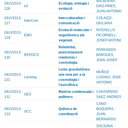
BALBUENA
GIUV2013-
Ecologia, etologia i
e3
DIAZ-PINES,
126
evolució
JUAN ANTONIO
GIUV2013-
Interculturalitat i
COLAIZZI ,
InterCom
127
comunicació
GIULIANA
Evolució molecular i
ROSSELLO
GIUV2013-
EMO
organísmica als
PICORNELL,
129
vegetals
JOSEP ANTONI
Relativitat,
FERRANDO
GIUV2013-
posicionament
REPOCO
BARGUES,
130
relativista i
JOAN JOSEP
cosmologia
Lents gravitatòries:
MUÑOZ
GIUV2013-
una eina per a la
Lensing
LOZANO, JOSE
131
cosmologia i
ANTONIO
l'astrofísica
GIUV2013-
Matèria condensada i
CANTARERO
GES
132
polímers
SAEZ, ANDRES
CANO
GIUV2013-
Química de
BOQUERA,
GCC
133
coordinació
JUAN
BERNARDO
SOLSONA