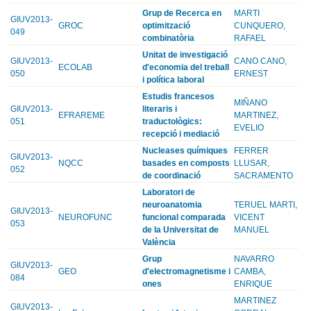
Grup de Recerca en
MARTI
GIUV2013-
GROC
optimització
CUNQUERO,
049
combinatòria
RAFAEL
Unitat de investigació
GIUV2013-
CANO CANO,
ECOLAB
d'economia del treball
050
ERNEST
i política laboral
Estudis francesos
MIÑANO
GIUV2013-
literaris i
EFRAREME
MARTINEZ,
051
traductològics:
EVELIO
recepció i mediació
Nucleases químiques
FERRER
GIUV2013-
NQCC
basades en composts
LLUSAR,
052
de coordinació
SACRAMENTO
Laboratori de
neuroanatomia
TERUEL MARTI,
GIUV2013-
NEUROFUNC
funcional comparada
VICENT
053
de la Universitat de
MANUEL
València
Grup
NAVARRO
GIUV2013-
GEO
d'electromagnetisme i
CAMBA,
084
ones
ENRIQUE
MARTINEZ
GIUV2013-