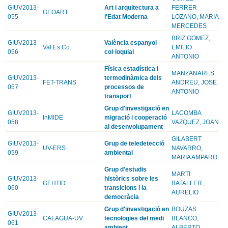
GIUV2013-
Art i arquitectura a
FERRER
GEOART
055
l'Edat Moderna
LOZANO, MARIA
MERCEDES
BRIZ GOMEZ,
GIUV2013-
València espanyol
Val.Es.Co.
EMILIO
056
col·loquial
ANTONIO
Física estadística i
MANZANARES
GIUV2013-
termodinàmica dels
FET-TRANS
ANDREU, JOSE
057
processos de
ANTONIO
transport
Grup d'investigació en
GIUV2013-
LACOMBA
InMIDE
migració i cooperació
058
VAZQUEZ, JOAN
al desenvolupament
GILABERT
GIUV2013-
Grup de teledetecció
UV-ERS
NAVARRO,
059
ambiental
MARIA AMPARO
Grup d'estudis
MARTI
GIUV2013-
històrics sobre les
GEHTID
BATALLER,
060
transicions i la
AURELIO
democràcia
Grup d'investigació en
BOUZAS
GIUV2013-
CALAGUA-UV
tecnologies del medi
BLANCO,
061
ambient
ALBERTO