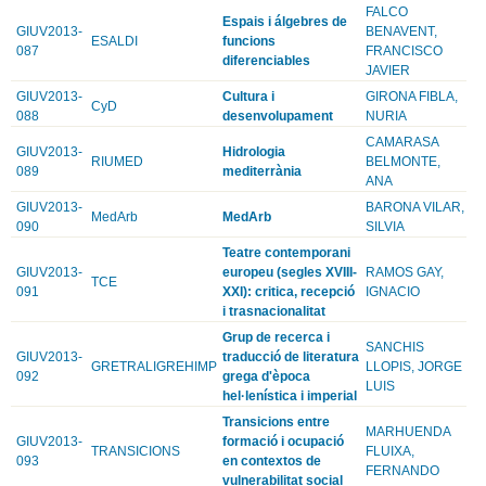
FALCO
Espais i álgebres de
GIUV2013-
BENAVENT,
ESALDI
funcions
087
FRANCISCO
diferenciables
JAVIER
GIUV2013-
Cultura i
GIRONA FIBLA,
CyD
088
desenvolupament
NURIA
CAMARASA
GIUV2013-
Hidrologia
RIUMED
BELMONTE,
089
mediterrània
ANA
GIUV2013-
BARONA VILAR,
MedArb
MedArb
090
SILVIA
Teatre contemporani
GIUV2013-
europeu (segles XVIII-
RAMOS GAY,
TCE
091
XXI): critica, recepció
IGNACIO
i trasnacionalitat
Grup de recerca i
SANCHIS
GIUV2013-
traducció de literatura
GRETRALIGREHIMP
LLOPIS, JORGE
092
grega d'època
LUIS
hel·lenística i imperial
Transicions entre
MARHUENDA
GIUV2013-
formació i ocupació
TRANSICIONS
FLUIXA,
093
en contextos de
FERNANDO
vulnerabilitat social