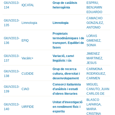
GIUV2013-
Grup de catàlisis
ESPRIU,
IQCATAL
134
heterogènia
BENJAMIN
EDUARDO
CAMACHO
GIUV2013-
Limnologia
Limnologia
GONZALEZ,
135
ANTONIO
Propietats
LORAS
GIUV2013-
termodinàmiques i de
EFIQ
GIMENEZ,
136
transport. Equilibri de
SONIA
fases
JIMENEZ
GIUV2013-
Variació, canvi
Vacàlic+
MARTINEZ,
137
lingüístic i ús
JESUS
Grup de recerca
CARMONA
GIUV2013-
CUDIDE
cultura, diversitat i
RODRIGUEZ,
138
desenvolupament
CARMEN
Consorci italianista
MIGUEL
GIUV2013-
CIAO
d'anàlisis i estudi
CANUTO, JUAN
139
d'obres literaries
CARLOS DE
BLASCO
Unitat d'investigació
GIUV2013-
LAFARGA,
UIRFIDE
en rendiment físic i
140
MARIA
esportiu
CRISTINA