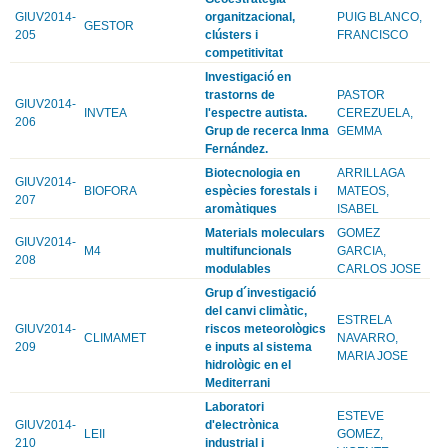
GIUV2014-
organitzacional,
PUIG BLANCO,
GESTOR
205
clústers i
FRANCISCO
competitivitat
Investigació en
trastorns de
PASTOR
GIUV2014-
INVTEA
l'espectre autista.
CEREZUELA,
206
Grup de recerca Inma
GEMMA
Fernández.
Biotecnologia en
ARRILLAGA
GIUV2014-
BIOFORA
espècies forestals i
MATEOS,
207
aromàtiques
ISABEL
Materials moleculars
GOMEZ
GIUV2014-
M4
multifuncionals
GARCIA,
208
modulables
CARLOS JOSE
Grup d´investigació
del canvi climàtic,
ESTRELA
GIUV2014-
riscos meteorològics
CLIMAMET
NAVARRO,
209
e inputs al sistema
MARIA JOSE
hidrològic en el
Mediterrani
Laboratori
ESTEVE
GIUV2014-
d'electrònica
LEII
GOMEZ,
210
industrial i