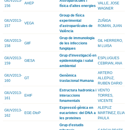
GIUV2013-
Astropartícules i
AHEP
VALLE, JOSE
156
física d'altes energies
WAGNER
Group de física
GIUV2013-
experimental
ZUÑIGA
VEGA
157
d'astropartícules de
ROMAN, JUAN
València
Grup de immunologia
GIUV2013-
GIL HERRERO,
GIIF
de les infeccions
158
M LUISA
fungiques
Grup d'investigació en
GIUV2013-
ESPLUGUES
GIESA
epidemiologia i salut
159
CEBRIAN, ANA
ambiental
ARTERO
GIUV2013-
Genòmica
GT
ALLEPUZ,
160
traslacional Humana
RUBEN DARIO
Estructura hadronica i
VENTO
GIUV2013-
EHIF
interaccions
TORRES,
161
fonamentals
VICENTE
Expressió gènica en
ALEPUZ
GIUV2013-
EGE-DtoP
eucariotes: del DNA a
MARTINEZ, ELIA
162
les proteïnes
PAULA
Grup d'estudis