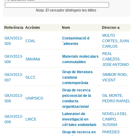
Nota: El cercador distingeix les titlles
Referència
Acrònim
Nom
Director-a
MOLTO
GIUV2013-
Contaminació d
COAL
CORTES, JUAN
005
´aliments
CARLOS
REAL
GIUV2013-
Materials moleculars
SMolMat
CABEZOS,
006
commutables
JOSE ANTONIO
Grup de literatura
GIUV2013-
SIMBOR ROIG,
GLCC
catalana
007
VICENT
contemporània
Grup de recerca
GIUV2013-
psicosocial de la
GIL MONTE,
UNIPSICO
008
conducta
PEDRO RAFAEL
organitzacional
Laboratori de
NOVELLA DEL
GIUV2013-
LINCE
investigació en
CAMPO,
009
cèl·lules endotelials
SUSANA
Grup de recerca en
PAREDES