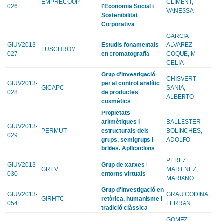
EMPRECOOP
CLIMENT,
026
l'Economia Social i
VANESSA
Sostenibilitat
Corporativa
GARCIA
GIUV2013-
Estudis fonamentals
ALVAREZ-
FUSCHROM
027
en cromatografia
COQUE, M
CELIA
Grup d'investigació
CHISVERT
GIUV2013-
per al control analític
GICAPC
SANIA,
028
de productes
ALBERTO
cosmètics
Propietats
aritmètiques i
BALLESTER
GIUV2013-
PERMUT
estructurals dels
BOLINCHES,
029
grups, semigrups i
ADOLFO
brides. Aplicacions
PEREZ
GIUV2013-
Grup de xarxes i
GREV
MARTINEZ,
030
entorns virtuals
MARIANO
Grup d'investigació en
GIUV2013-
GRAU CODINA,
GIRHTC
retòrica, humanisme i
054
FERRAN
tradició clàssica
GOMEZ-