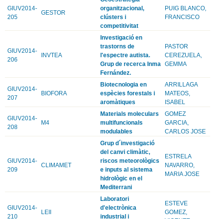
GIUV2014-
organitzacional,
PUIG BLANCO,
GESTOR
205
clústers i
FRANCISCO
competitivitat
Investigació en
trastorns de
PASTOR
GIUV2014-
INVTEA
l'espectre autista.
CEREZUELA,
206
Grup de recerca Inma
GEMMA
Fernández.
Biotecnologia en
ARRILLAGA
GIUV2014-
BIOFORA
espècies forestals i
MATEOS,
207
aromàtiques
ISABEL
Materials moleculars
GOMEZ
GIUV2014-
M4
multifuncionals
GARCIA,
208
modulables
CARLOS JOSE
Grup d´investigació
del canvi climàtic,
ESTRELA
GIUV2014-
riscos meteorològics
CLIMAMET
NAVARRO,
209
e inputs al sistema
MARIA JOSE
hidrològic en el
Mediterrani
Laboratori
ESTEVE
GIUV2014-
d'electrònica
LEII
GOMEZ,
210
industrial i