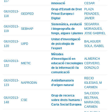
117
innovació
CESAR
Grup d'Estudi de Dret
PLAZA
GIUV2013-
GEDPED
Privat Europeu i
PENADES,
118
Digital
JAVIER
Sistemàtica, evolució
SEGARRA
GIUV2013-
SEBHAP
i biogeografia de
MORAGUES,
119
fongs, algues i plantes
JOSE GABRIEL
Unitat d'investigació
GIUV2013-
BALAGUER
UIPD
de psicologia de
120
SOLA, ISABEL
l'esport
Mètodes
d'investigació en
ALMERICH
GIUV2013-
MIETIC
educació i tecnologies
CERVERO,
122
de la informació i la
GONZALO
comunicació
RECIO
GIUV2013-
Antiinflamatoris
NAPRODIN
IGLESIAS, M
123
d'origen natural
CARMEN
SALCEDO
Grup de recerca
GIUV2013-
BELTRAN,
CSE
sobre drets humans i
148
MARIA DEL
Carta Social Europea
CARMEN