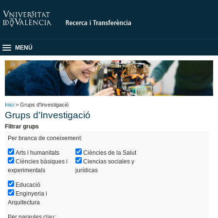
MENÚ
Inici
> Grups d'Investigació
Grups d'Investigació
Filtrar grups
Per branca de coneixement:
Arts i humanitats
Ciències de la Salut
Ciències bàsiques i
Ciencias sociales y
experimentals
jurídicas
Educació
Enginyeria i
Arquitectura
Per paraules clau: