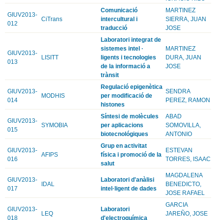
Comunicació
MARTINEZ
GIUV2013-
CiTrans
intercultural i
SIERRA, JUAN
012
traducció
JOSE
Laboratori integrat de
sistemes intel ·
MARTINEZ
GIUV2013-
LISITT
ligents i tecnologies
DURA, JUAN
013
de la informació a
JOSE
trànsit
Regulació epigenètica
GIUV2013-
SENDRA
MODHIS
per modificació de
014
PEREZ, RAMON
histones
Síntesi de molècules
ABAD
GIUV2013-
SYMOBIA
per aplicacions
SOMOVILLA,
015
biotecnológiques
ANTONIO
Grup en activitat
GIUV2013-
ESTEVAN
AFIPS
física i promoció de la
016
TORRES, ISAAC
salut
MAGDALENA
GIUV2013-
Laboratori d'anàlisi
IDAL
BENEDICTO,
017
intel·ligent de dades
JOSE RAFAEL
GARCIA
GIUV2013-
Laboratori
LEQ
JAREÑO, JOSE
018
d'electroquímica