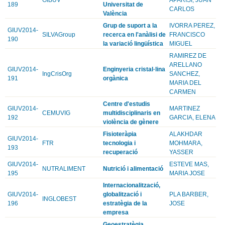
189
Universitat de
CARLOS
València
Grup de suport a la
IVORRA PEREZ,
GIUV2014-
SILVAGroup
recerca en l'anàlisi de
FRANCISCO
190
la variació lingüística
MIGUEL
RAMIREZ DE
ARELLANO
GIUV2014-
Enginyeria cristal·lina
IngCrisOrg
SANCHEZ,
191
orgànica
MARIA DEL
CARMEN
Centre d'estudis
GIUV2014-
MARTINEZ
CEMUVIG
multidisciplinaris en
192
GARCIA, ELENA
violència de gènere
Fisioteràpia
ALAKHDAR
GIUV2014-
FTR
tecnologia i
MOHMARA,
193
recuperació
YASSER
GIUV2014-
ESTEVE MAS,
NUTRALIMENT
Nutrició i alimentació
195
MARIA JOSE
Internacionalització,
GIUV2014-
globalització i
PLA BARBER,
INGLOBEST
196
estratègia de la
JOSE
empresa
Geoestratègia