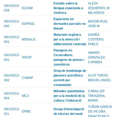
Estudis sobre la
ALEZA
GIUV2013-
ELEAM
llengua espanyola a
IZQUIERDO, M
039
Amèrica
MILAGROS
Equacions en
GIUV2013-
MAZON RUIZ,
EDPNOL
derivades parcials no
040
JOSE M
lineals
Materials orgànics
GAVIÑA
GIUV2013-
MODeLiC
per a la detecció i
COSTERO,
041
alliberament controlat
PABLO
Patogens en
AMARO
GIUV2013-
l'acuicultura:
PAFZP
GONZALEZ,
001
patogens de peixos i
CARMEN
zoonòticos
Grup de modelatge de
GIUV2013-
plasmes astrofísics
ALOY TORAS,
CAMAP
002
assistit per
MIGUEL ANGEL
computador
Mètodes quantitatius
CABALLER
GIUV2013-
MC2
per a la medició de la
TARAZONA,
004
cultura i l'educació
MARIA
TUÑON GARCIA
GIUV2013-
Group d'investigació
EFME
DE VICUÑA,
011
de efectes del medi
IGNACIO NILO