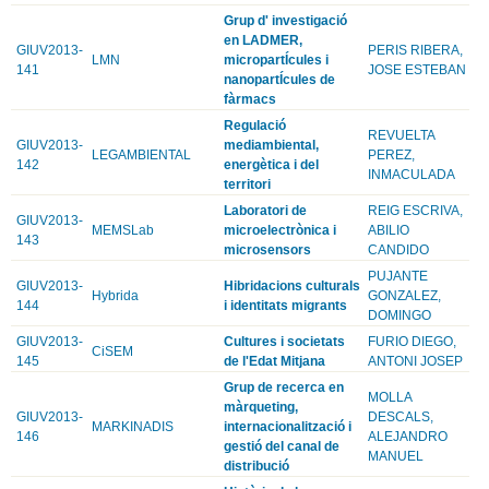
Grup d' investigació
en LADMER,
GIUV2013-
PERIS RIBERA,
LMN
micropartÍcules i
141
JOSE ESTEBAN
nanopartÍcules de
fàrmacs
Regulació
REVUELTA
GIUV2013-
mediambiental,
LEGAMBIENTAL
PEREZ,
142
energètica i del
INMACULADA
territori
Laboratori de
REIG ESCRIVA,
GIUV2013-
MEMSLab
microelectrònica i
ABILIO
143
microsensors
CANDIDO
PUJANTE
GIUV2013-
Hibridacions culturals
Hybrida
GONZALEZ,
144
i identitats migrants
DOMINGO
GIUV2013-
Cultures i societats
FURIO DIEGO,
CiSEM
145
de l'Edat Mitjana
ANTONI JOSEP
Grup de recerca en
MOLLA
màrqueting,
GIUV2013-
DESCALS,
MARKINADIS
internacionalització i
146
ALEJANDRO
gestió del canal de
MANUEL
distribució