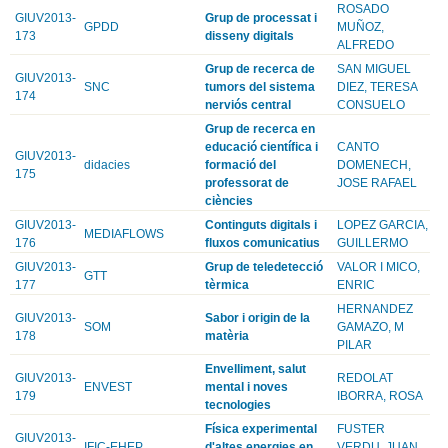
ROSADO
GIUV2013-
Grup de processat i
GPDD
MUÑOZ,
173
disseny digitals
ALFREDO
Grup de recerca de
SAN MIGUEL
GIUV2013-
SNC
tumors del sistema
DIEZ, TERESA
174
nerviós central
CONSUELO
Grup de recerca en
educació científica i
CANTO
GIUV2013-
didacies
formació del
DOMENECH,
175
professorat de
JOSE RAFAEL
ciències
GIUV2013-
Continguts digitals i
LOPEZ GARCIA,
MEDIAFLOWS
176
fluxos comunicatius
GUILLERMO
GIUV2013-
Grup de teledetecció
VALOR I MICO,
GTT
177
tèrmica
ENRIC
HERNANDEZ
GIUV2013-
Sabor i origin de la
SOM
GAMAZO, M
178
matèria
PILAR
Envelliment, salut
GIUV2013-
REDOLAT
ENVEST
mental i noves
179
IBORRA, ROSA
tecnologies
Física experimental
FUSTER
GIUV2013-
IFIC-EHEP
d'altes energies en
VERDU, JUAN