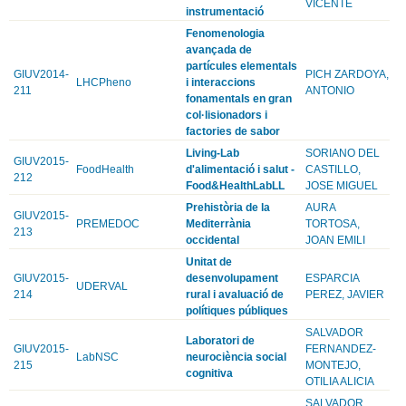
VICENTE
instrumentació
Fenomenologia
avançada de
partícules elementals
GIUV2014-
PICH ZARDOYA,
LHCPheno
i interaccions
211
ANTONIO
fonamentals en gran
col·lisionadors i
factories de sabor
Living-Lab
SORIANO DEL
GIUV2015-
FoodHealth
d'alimentació i salut -
CASTILLO,
212
Food&HealthLabLL
JOSE MIGUEL
Prehistòria de la
AURA
GIUV2015-
PREMEDOC
Mediterrània
TORTOSA,
213
occidental
JOAN EMILI
Unitat de
GIUV2015-
desenvolupament
ESPARCIA
UDERVAL
214
rural i avaluació de
PEREZ, JAVIER
polítiques públiques
SALVADOR
Laboratori de
GIUV2015-
FERNANDEZ-
LabNSC
neurociència social
215
MONTEJO,
cognitiva
OTILIA ALICIA
SALVADOR