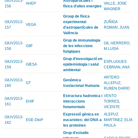
GIUV2013-
Astropartícules i
AHEP
VALLE, JOSE
156
física d'altes energies
WAGNER
Group de física
GIUV2013-
experimental
ZUÑIGA
VEGA
157
d'astropartícules de
ROMAN, JUAN
València
Grup de immunologia
GIUV2013-
GIL HERRERO,
GIIF
de les infeccions
158
M LUISA
fungiques
Grup d'investigació en
GIUV2013-
ESPLUGUES
GIESA
epidemiologia i salut
159
CEBRIAN, ANA
ambiental
ARTERO
GIUV2013-
Genòmica
GT
ALLEPUZ,
160
traslacional Humana
RUBEN DARIO
Estructura hadronica i
VENTO
GIUV2013-
EHIF
interaccions
TORRES,
161
fonamentals
VICENTE
Expressió gènica en
ALEPUZ
GIUV2013-
EGE-DtoP
eucariotes: del DNA a
MARTINEZ, ELIA
162
les proteïnes
PAULA
Grup d'estudis