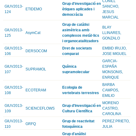
CONILL
Grup d'investigació en
GIUV2013-
SANCHO,
ETIDEMO
ètiques aplicades i
124
JESUS
democràcia
MARCIAL
Grup de catàlisi
BLAY
GIUV2013-
asimètrica amb
AsymCat
LLINARES,
125
complexos metàl·lics
GONZALO
i organocatalitzadors
GIUV2013-
Dret de societats
EMBID IRUJO,
DERSOCOM
106
comparat
JOSE MIGUEL
GARCIA-
GIUV2013-
Química
ESPAÑA
SUPRAMOL
107
supramolecular
MONSONIS,
ENRIQUE
BARBA
GIUV2013-
Ecologia de
ECOTERAM
CAMPOS,
108
vertebrats terrestres
EMILIO
MORENO
GIUV2013-
Grup d'Investigació en
SCIENCEFLOWS
CASTRO,
109
Cultura Científica
CAROLINA
GIUV2013-
Grup de reactivitat
PEREZ PRIETO,
GRFQ
110
fotoquímica
JULIA
Grup d'anàlisi