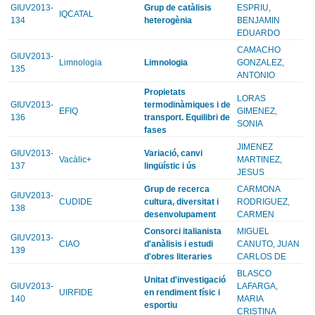
GIUV2013-
Grup de catàlisis
ESPRIU,
IQCATAL
134
heterogènia
BENJAMIN
EDUARDO
CAMACHO
GIUV2013-
Limnologia
Limnologia
GONZALEZ,
135
ANTONIO
Propietats
LORAS
GIUV2013-
termodinàmiques i de
EFIQ
GIMENEZ,
136
transport. Equilibri de
SONIA
fases
JIMENEZ
GIUV2013-
Variació, canvi
Vacàlic+
MARTINEZ,
137
lingüístic i ús
JESUS
Grup de recerca
CARMONA
GIUV2013-
CUDIDE
cultura, diversitat i
RODRIGUEZ,
138
desenvolupament
CARMEN
Consorci italianista
MIGUEL
GIUV2013-
CIAO
d'anàlisis i estudi
CANUTO, JUAN
139
d'obres literaries
CARLOS DE
BLASCO
Unitat d'investigació
GIUV2013-
LAFARGA,
UIRFIDE
en rendiment físic i
140
MARIA
esportiu
CRISTINA