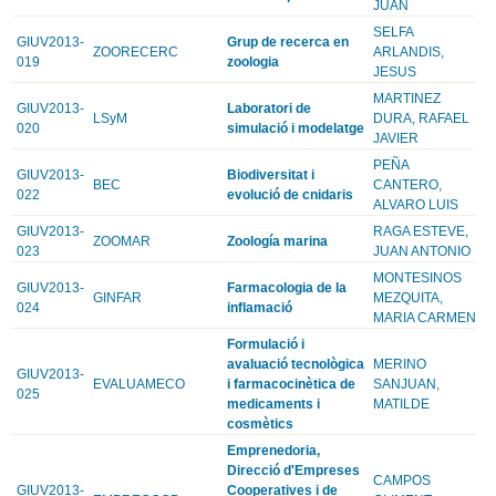
JUAN
SELFA
GIUV2013-
Grup de recerca en
ZOORECERC
ARLANDIS,
019
zoologia
JESUS
MARTINEZ
GIUV2013-
Laboratori de
LSyM
DURA, RAFAEL
020
simulació i modelatge
JAVIER
PEÑA
GIUV2013-
Biodiversitat i
BEC
CANTERO,
022
evolució de cnidaris
ALVARO LUIS
GIUV2013-
RAGA ESTEVE,
ZOOMAR
Zoología marina
023
JUAN ANTONIO
MONTESINOS
GIUV2013-
Farmacologia de la
GINFAR
MEZQUITA,
024
inflamació
MARIA CARMEN
Formulació i
avaluació tecnològica
MERINO
GIUV2013-
EVALUAMECO
i farmacocinètica de
SANJUAN,
025
medicaments i
MATILDE
cosmètics
Emprenedoria,
Direcció d'Empreses
CAMPOS
GIUV2013-
Cooperatives i de