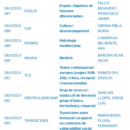
FALCO
Espais i álgebres de
GIUV2013-
BENAVENT,
ESALDI
funcions
087
FRANCISCO
diferenciables
JAVIER
GIUV2013-
Cultura i
GIRONA FIBLA,
CyD
088
desenvolupament
NURIA
CAMARASA
GIUV2013-
Hidrologia
RIUMED
BELMONTE,
089
mediterrània
ANA
GIUV2013-
BARONA VILAR,
MedArb
MedArb
090
SILVIA
Teatre contemporani
GIUV2013-
europeu (segles XVIII-
RAMOS GAY,
TCE
091
XXI): critica, recepció
IGNACIO
i trasnacionalitat
Grup de recerca i
SANCHIS
GIUV2013-
traducció de literatura
GRETRALIGREHIMP
LLOPIS, JORGE
092
grega d'època
LUIS
hel·lenística i imperial
Transicions entre
MARHUENDA
GIUV2013-
formació i ocupació
TRANSICIONS
FLUIXA,
093
en contextos de
FERNANDO
vulnerabilitat social