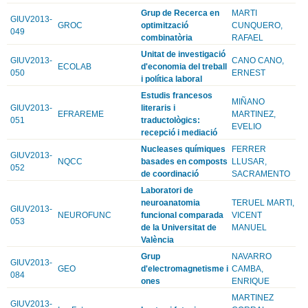
Grup de Recerca en
MARTI
GIUV2013-
GROC
optimització
CUNQUERO,
049
combinatòria
RAFAEL
Unitat de investigació
GIUV2013-
CANO CANO,
ECOLAB
d'economia del treball
050
ERNEST
i política laboral
Estudis francesos
MIÑANO
GIUV2013-
literaris i
EFRAREME
MARTINEZ,
051
traductològics:
EVELIO
recepció i mediació
Nucleases químiques
FERRER
GIUV2013-
NQCC
basades en composts
LLUSAR,
052
de coordinació
SACRAMENTO
Laboratori de
neuroanatomia
TERUEL MARTI,
GIUV2013-
NEUROFUNC
funcional comparada
VICENT
053
de la Universitat de
MANUEL
València
Grup
NAVARRO
GIUV2013-
GEO
d'electromagnetisme i
CAMBA,
084
ones
ENRIQUE
MARTINEZ
GIUV2013-