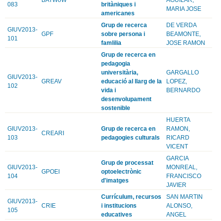
083
britàniques i
MARIA JOSE
americanes
Grup de recerca
DE VERDA
GIUV2013-
GPF
sobre persona i
BEAMONTE,
101
famlilia
JOSE RAMON
Grup de recerca en
pedagogia
universitària,
GARGALLO
GIUV2013-
GREAV
educació al llarg de la
LOPEZ,
102
vida i
BERNARDO
desenvolupament
sostenible
HUERTA
GIUV2013-
Grup de recerca en
RAMON,
CREARI
103
pedagogies culturals
RICARD
VICENT
GARCIA
Grup de processat
GIUV2013-
MONREAL,
GPOEI
optoelectrònic
104
FRANCISCO
d'imatges
JAVIER
Currículum, recursos
SAN MARTIN
GIUV2013-
CRIE
i institucions
ALONSO,
105
educatives
ANGEL