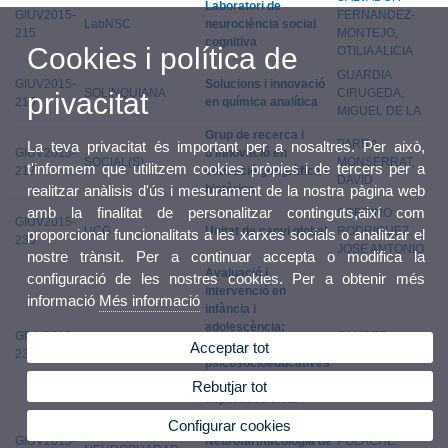
Laboratori de
GIUV2015-
FERNANDEZ-
LabNSC
neurociència social
215
MONTEJO,
cognitiva
Cookies i política de
OTILIA ALICIA
GUARDIA
GIUV2015-
Solucions i innovació
SOLINQUIANA
CIRUGEDA,
privacitat
216
en química analítica
MIGUEL DE LA
Grup de recerca i
PARRA
La teva privacitat és important per a nosaltres. Per això,
GIUV2015-
d'innovació en
SOCIAL(S)
MONSERRAT,
t'informem que utilitzem cookies pròpies i de tercers per a
217
educació geogràfica i
DAVID
històrica
realitzar anàlisis d'ús i mesurament de la nostra pàgina web
amb la finalitat de personalitzar continguts,així com
SOBRINO
GIUV2015-
UCG
Unitat de canvi global
RODRIGUEZ,
proporcionar funcionalitats a les xarxes socials o analitzar el
235
JOSE ANTONIO
nostre trànsit. Per a continuar accepta o modifica la
Avaluació i
configuració de les nostres cookies. Per a obtenir més
intervenció en
informació
Més informació
infància i
adolescència:
GIUV2015-
SAMPER
EVAIN
Variables
Acceptar tot
236
GARCIA, PAULA
psicosocioeducatives
i emocionals
Rebutjar tot
implicades en la
conducta prosocial
Configurar cookies
GIUV2015-
Neurofarmacologia de
POLACHE