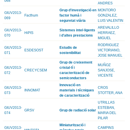
068
ANDRES
Grup d'investigació en
MONTORO
GIUV2013-
Facthum
factor humà i
GONZALEZ,
069
seguretat viària
LUIS VALENTIN
AREVALILLO
GIUV2013-
Sistemes intel·ligents
HiPIS
HERRAEZ,
070
i d'altes prestacions
MIGUEL
RODRIGUEZ
GIUV2013-
Estudis de
ESDESOST
VICTORIANO,
071
sostenibilitat
JOSE MANUEL
Grup de creixement
MUÑOZ
GIUV2013-
cristal·lí i
CRECYCSEM
SANJOSE,
072
caracterització de
VICENTE
semiconductors
Innovació en
GIUV2013-
CROS
INNOMAT
materials i técniques
073
STOTTER, ANA
de caracterització
UTRILLAS
GIUV2013-
ESTEBAN,
GRSV
Grup de radiació solar
074
MARIA DEL
PILAR
Miniaturització i
GIUV2013-
CAMPINS