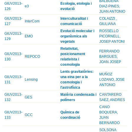
BALBUENA
GIUV2013-
Ecologia, etologia i
e3
DIAZ-PINES,
126
evolució
JUAN ANTONIO
GIUV2013-
Interculturalitat i
COLAIZZI ,
InterCom
127
comunicació
GIULIANA
Evolució molecular i
ROSSELLO
GIUV2013-
EMO
organísmica als
PICORNELL,
129
vegetals
JOSEP ANTONI
Relativitat,
FERRANDO
GIUV2013-
posicionament
REPOCO
BARGUES,
130
relativista i
JOAN JOSEP
cosmologia
Lents gravitatòries:
MUÑOZ
GIUV2013-
una eina per a la
Lensing
LOZANO, JOSE
131
cosmologia i
ANTONIO
l'astrofísica
GIUV2013-
Matèria condensada i
CANTARERO
GES
132
polímers
SAEZ, ANDRES
CANO
GIUV2013-
Química de
BOQUERA,
GCC
133
coordinació
JUAN
BERNARDO
SOLSONA