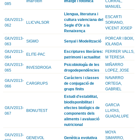
ImaFoton
Imatge i fotonica
CORRAL,
085
MANUEL
Llengua, literatura i
ESCARTI
GIUV2013-
cultura valenciana del
LLICVALSOR
SORIANO,
062
Segle d'Or a la
VICENT JOSEP
Renaixença
GIUV2013-
PORCAR I BOIX,
SIGMO
Senyal i Modelització
063
IOLANDA
GIUV2013-
Escriptures literàries:
FERRER VALLS,
ELITE-PAC
064
patrimoni i actualitat
M TERESA
GIUV2013-
Psicobiología de les
MIÑARRO
INVESDROGA
065
drogodependències
LOPEZ, JOSE
Caràcters i classes
NAVARRO
GIUV2013-
CARGRUPS
de conjugació de
ORTEGA,
066
grups finits
GABRIEL
Estudi d'estabilitat,
biodisponibilitat i
GARCIA
GIUV2013-
efectes biològics de
BIONUTEST
LLATAS,
067
components dels
GUADALUPE
aliments i avaluació
nutricional
MOYA
GIUV2013-
GENEVOL
Genètica evolutiva
SIMARRO,