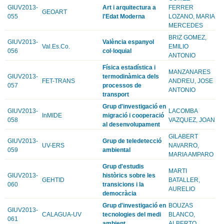
GIUV2013-
Art i arquitectura a
FERRER
GEOART
055
l'Edat Moderna
LOZANO, MARIA
MERCEDES
BRIZ GOMEZ,
GIUV2013-
València espanyol
Val.Es.Co.
EMILIO
056
col·loquial
ANTONIO
Física estadística i
MANZANARES
GIUV2013-
termodinàmica dels
FET-TRANS
ANDREU, JOSE
057
processos de
ANTONIO
transport
Grup d'investigació en
GIUV2013-
LACOMBA
InMIDE
migració i cooperació
058
VAZQUEZ, JOAN
al desenvolupament
GILABERT
GIUV2013-
Grup de teledetecció
UV-ERS
NAVARRO,
059
ambiental
MARIA AMPARO
Grup d'estudis
MARTI
GIUV2013-
històrics sobre les
GEHTID
BATALLER,
060
transicions i la
AURELIO
democràcia
Grup d'investigació en
BOUZAS
GIUV2013-
CALAGUA-UV
tecnologies del medi
BLANCO,
061
ambient
ALBERTO