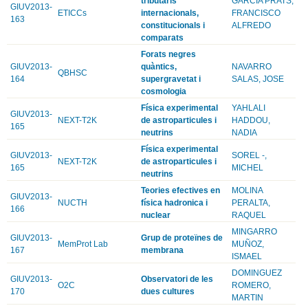
tributaris
GARCIA PRATS,
GIUV2013-
ETICCs
internacionals,
FRANCISCO
163
constitucionals i
ALFREDO
comparats
Forats negres
GIUV2013-
quàntics,
NAVARRO
QBHSC
164
supergravetat i
SALAS, JOSE
cosmologia
Física experimental
YAHLALI
GIUV2013-
NEXT-T2K
de astroparticules i
HADDOU,
165
neutrins
NADIA
Física experimental
GIUV2013-
SOREL -,
NEXT-T2K
de astroparticules i
165
MICHEL
neutrins
Teories efectives en
MOLINA
GIUV2013-
NUCTH
física hadronica i
PERALTA,
166
nuclear
RAQUEL
MINGARRO
GIUV2013-
Grup de proteïnes de
MemProt Lab
MUÑOZ,
167
membrana
ISMAEL
DOMINGUEZ
GIUV2013-
Observatori de les
O2C
ROMERO,
170
dues cultures
MARTIN