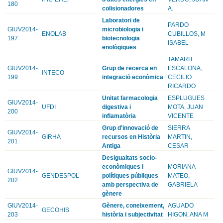
180
colisionadores
A.
Laboratori de
PARDO
GIUV2014-
microbiologia i
ENOLAB
CUBILLOS, M
197
biotecnologia
ISABEL
enològiques
TAMARIT
GIUV2014-
Grup de recerca en
ESCALONA,
INTECO
199
integració econòmica
CECILIO
RICARDO
Unitat farmacologia
ESPLUGUES
GIUV2014-
UFDI
digestiva i
MOTA, JUAN
200
inflamatòria
VICENTE
Grup d'innovació de
SIERRA
GIUV2014-
GIRHA
recursos en Història
MARTIN,
201
Antiga
CESAR
Desigualtats socio-
econòmiques i
MORIANA
GIUV2014-
GENDESPOL
polítiques públiques
MATEO,
202
amb perspectiva de
GABRIELA
gènere
GIUV2014-
Gènere, coneixement,
AGUADO
GECOHIS
203
història i subjectivitat
HIGON, ANA M