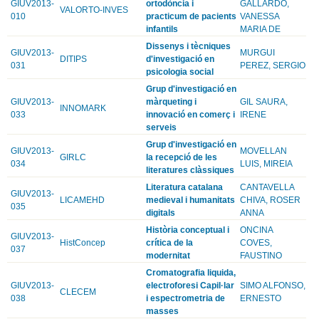
GIUV2013-
ortodòncia i
GALLARDO,
VALORTO-INVES
010
practicum de pacients
VANESSA
infantils
MARIA DE
Dissenys i tècniques
GIUV2013-
MURGUI
DITIPS
d'investigació en
031
PEREZ, SERGIO
psicologia social
Grup d'investigació en
GIUV2013-
màrqueting i
GIL SAURA,
INNOMARK
033
innovació en comerç i
IRENE
serveis
Grup d'investigació en
GIUV2013-
MOVELLAN
GIRLC
la recepció de les
034
LUIS, MIREIA
literatures clàssiques
Literatura catalana
CANTAVELLA
GIUV2013-
LICAMEHD
medieval i humanitats
CHIVA, ROSER
035
digitals
ANNA
Història conceptual i
ONCINA
GIUV2013-
HistConcep
crítica de la
COVES,
037
modernitat
FAUSTINO
Cromatografia liquida,
GIUV2013-
electroforesi Capil·lar
SIMO ALFONSO,
CLECEM
038
i espectrometria de
ERNESTO
masses