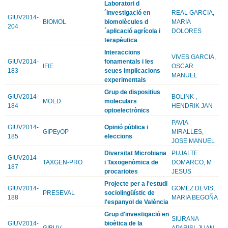
Laboratori d
´investigació en
REAL GARCIA,
GIUV2014-
BIOMOL
biomolècules d
MARIA
204
´aplicació agrícola i
DOLORES
terapèutica
Interaccions
VIVES GARCIA,
GIUV2014-
fonamentals i les
IFIE
OSCAR
183
seues implicacions
MANUEL
experimentals
Grup de dispositius
GIUV2014-
BOLINK ,
MOED
moleculars
184
HENDRIK JAN
optoelectrònics
PAVIA
GIUV2014-
Opinió pública i
GIPEyOP
MIRALLES,
185
eleccions
JOSE MANUEL
Diversitat Microbiana
PUJALTE
GIUV2014-
TAXGEN-PRO
i Taxogenòmica de
DOMARCO, M
187
procariotes
JESUS
Projecte per a l'estudi
GIUV2014-
GOMEZ DEVIS,
PRESEVAL
sociolingüístic de
188
MARIA BEGOÑA
l'espanyol de València
Grup d'investigació en
SIURANA
GIUV2014-
bioètica de la
GIBUV
APARISI, JUAN