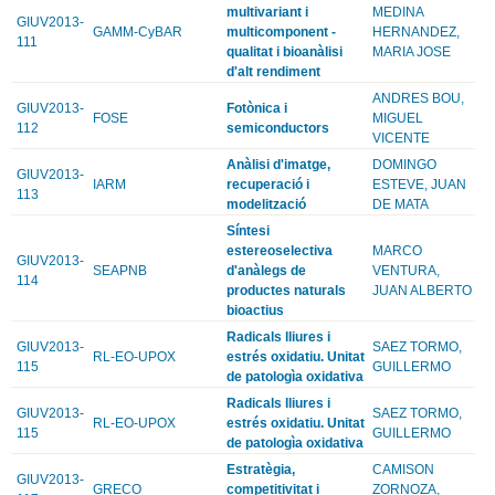
multivariant i
MEDINA
GIUV2013-
GAMM-CyBAR
multicomponent -
HERNANDEZ,
111
qualitat i bioanàlisi
MARIA JOSE
d'alt rendiment
ANDRES BOU,
GIUV2013-
Fotònica i
FOSE
MIGUEL
112
semiconductors
VICENTE
Anàlisi d'imatge,
DOMINGO
GIUV2013-
IARM
recuperació i
ESTEVE, JUAN
113
modelització
DE MATA
Síntesi
estereoselectiva
MARCO
GIUV2013-
SEAPNB
d'anàlegs de
VENTURA,
114
productes naturals
JUAN ALBERTO
bioactius
Radicals lliures i
GIUV2013-
SAEZ TORMO,
RL-EO-UPOX
estrés oxidatiu. Unitat
115
GUILLERMO
de patologìa oxidativa
Radicals lliures i
GIUV2013-
SAEZ TORMO,
RL-EO-UPOX
estrés oxidatiu. Unitat
115
GUILLERMO
de patologìa oxidativa
Estratègia,
CAMISON
GIUV2013-
GRECO
competitivitat i
ZORNOZA,