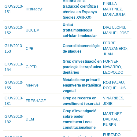
Història de la
PINILLA
GIUV2013-
traducció científica i
Histradcyt
MARTINEZ,
151
tècnica en Espanya
MARIA JULIA
(segles XVIII-XX)
Unitat
GIUV2013-
DIAZ LLOPIS,
UOCEM
d'oftalmobiologia
152
MANUEL JOSE
cel·lular i molecular
FERRE
GIUV2013-
Control biotecnològic
CPB
MANZANERO,
153
de plagues
JUAN
Grup d'investigació en
FORNER
GIUV2013-
GIPTD
patologia i terapèutica
NAVARRO,
154
dentàries
LEOPOLDO
Metabolisme primari i
GIUV2013-
ROS PALAU,
MePiVe
enginyeria metabòlica
155
ROQUE LUIS
vegetal
GIUV2013-
Grup de recerca en
VIÑA RIBES,
FRESHAGE
181
envelliment i exercici
JOSE
Grup d'investigació
MARTINEZ
GIUV2013-
sobre poder
DEM+
DALMAU,
182
constituent i nou
RUBEN
constitucionalisme
FURTADO