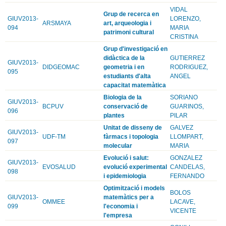
VIDAL
Grup de recerca en
GIUV2013-
LORENZO,
ARSMAYA
art, arqueologia i
094
MARIA
patrimoni cultural
CRISTINA
Grup d'investigació en
didàctica de la
GUTIERREZ
GIUV2013-
DIDGEOMAC
geometria i en
RODRIGUEZ,
095
estudiants d'alta
ANGEL
capacitat matemàtica
Biologia de la
SORIANO
GIUV2013-
BCPUV
conservació de
GUARINOS,
096
plantes
PILAR
Unitat de disseny de
GALVEZ
GIUV2013-
UDF-TM
fàrmacs i topologia
LLOMPART,
097
molecular
MARIA
Evolució i salut:
GONZALEZ
GIUV2013-
EVOSALUD
evolució experimental
CANDELAS,
098
i epidemiologia
FERNANDO
Optimització i models
BOLOS
GIUV2013-
matemàtics per a
OMMEE
LACAVE,
099
l'economia i
VICENTE
l'empresa