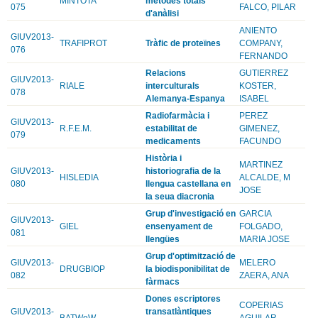
MINTOTA
mètodes totals
075
FALCO, PILAR
d'anàlisi
ANIENTO
GIUV2013-
TRAFIPROT
Tràfic de proteïnes
COMPANY,
076
FERNANDO
Relacions
GUTIERREZ
GIUV2013-
RIALE
interculturals
KOSTER,
078
Alemanya-Espanya
ISABEL
Radiofarmàcia i
PEREZ
GIUV2013-
R.F.E.M.
estabilitat de
GIMENEZ,
079
medicaments
FACUNDO
Història i
MARTINEZ
GIUV2013-
historiografia de la
HISLEDIA
ALCALDE, M
080
llengua castellana en
JOSE
la seua diacronia
Grup d'investigació en
GARCIA
GIUV2013-
GIEL
ensenyament de
FOLGADO,
081
llengües
MARIA JOSE
Grup d'optimització de
GIUV2013-
MELERO
DRUGBIOP
la biodisponibilitat de
082
ZAERA, ANA
fàrmacs
Dones escriptores
COPERIAS
GIUV2013-
transatlàntiques
BATWoW
AGUILAR,