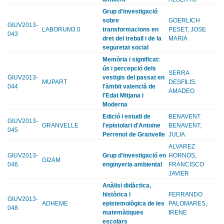
Grup d'investigació
sobre
GOERLICH
GIUV2013-
LABORUM3.0
transformacions en
PESET, JOSE
043
dret del treball i de la
MARIA
seguretat social
Memòria i significat:
ús i percepció dels
SERRA
GIUV2013-
vestigis del passat en
MUPART
DESFILIS,
044
l'àmbit valencià de
AMADEO
l'Edat Mitjana i
Moderna
Edició i estudi de
BENAVENT
GIUV2013-
GRANVELLE
l'epistolari d'Antoine
BENAVENT,
045
Perrenot de Granvelle
JULIA
ALVAREZ
GIUV2013-
Grup d'investigació en
HORNOS,
GI2AM
046
enginyeria ambiental
FRANCISCO
JAVIER
Anàlisi didàctica,
històrica i
FERRANDO
GIUV2013-
ADHEME
epistemològica de les
PALOMARES,
048
matemàtiques
IRENE
escolars