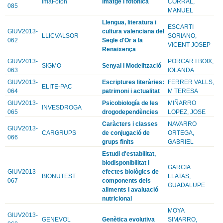
ImaFoton
Imatge i fotonica
CORRAL,
085
MANUEL
Llengua, literatura i
ESCARTI
GIUV2013-
cultura valenciana del
LLICVALSOR
SORIANO,
062
Segle d'Or a la
VICENT JOSEP
Renaixença
GIUV2013-
PORCAR I BOIX,
SIGMO
Senyal i Modelització
063
IOLANDA
GIUV2013-
Escriptures literàries:
FERRER VALLS,
ELITE-PAC
064
patrimoni i actualitat
M TERESA
GIUV2013-
Psicobiología de les
MIÑARRO
INVESDROGA
065
drogodependències
LOPEZ, JOSE
Caràcters i classes
NAVARRO
GIUV2013-
CARGRUPS
de conjugació de
ORTEGA,
066
grups finits
GABRIEL
Estudi d'estabilitat,
biodisponibilitat i
GARCIA
GIUV2013-
efectes biològics de
BIONUTEST
LLATAS,
067
components dels
GUADALUPE
aliments i avaluació
nutricional
MOYA
GIUV2013-
GENEVOL
Genètica evolutiva
SIMARRO,