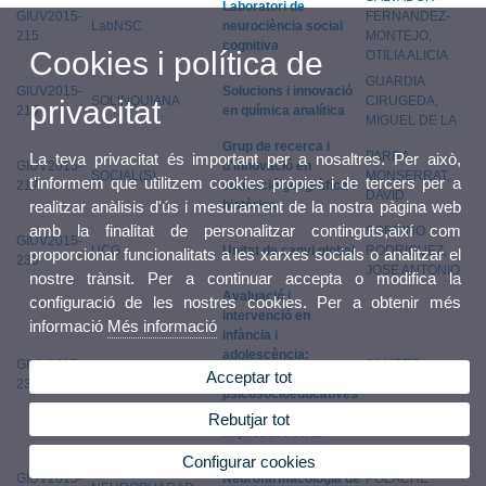
Laboratori de
GIUV2015-
FERNANDEZ-
LabNSC
neurociència social
215
MONTEJO,
cognitiva
Cookies i política de
OTILIA ALICIA
GUARDIA
GIUV2015-
Solucions i innovació
SOLINQUIANA
CIRUGEDA,
privacitat
216
en química analítica
MIGUEL DE LA
Grup de recerca i
PARRA
La teva privacitat és important per a nosaltres. Per això,
GIUV2015-
d'innovació en
SOCIAL(S)
MONSERRAT,
t'informem que utilitzem cookies pròpies i de tercers per a
217
educació geogràfica i
DAVID
històrica
realitzar anàlisis d'ús i mesurament de la nostra pàgina web
amb la finalitat de personalitzar continguts,així com
SOBRINO
GIUV2015-
UCG
Unitat de canvi global
RODRIGUEZ,
proporcionar funcionalitats a les xarxes socials o analitzar el
235
JOSE ANTONIO
nostre trànsit. Per a continuar accepta o modifica la
Avaluació i
configuració de les nostres cookies. Per a obtenir més
intervenció en
informació
Més informació
infància i
adolescència:
GIUV2015-
SAMPER
EVAIN
Variables
Acceptar tot
236
GARCIA, PAULA
psicosocioeducatives
i emocionals
Rebutjar tot
implicades en la
conducta prosocial
Configurar cookies
GIUV2015-
Neurofarmacologia de
POLACHE