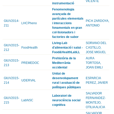
VICENTE
instrumentació
Fenomenologia
avançada de
partícules elementals
GIUV2014-
PICH ZARDOYA,
LHCPheno
i interaccions
211
ANTONIO
fonamentals en gran
col·lisionadors i
factories de sabor
Living-Lab
SORIANO DEL
GIUV2015-
FoodHealth
d'alimentació i salut -
CASTILLO,
212
Food&HealthLabLL
JOSE MIGUEL
Prehistòria de la
AURA
GIUV2015-
PREMEDOC
Mediterrània
TORTOSA,
213
occidental
JOAN EMILI
Unitat de
GIUV2015-
desenvolupament
ESPARCIA
UDERVAL
214
rural i avaluació de
PEREZ, JAVIER
polítiques públiques
SALVADOR
Laboratori de
GIUV2015-
FERNANDEZ-
LabNSC
neurociència social
215
MONTEJO,
cognitiva
OTILIA ALICIA
SALVADOR