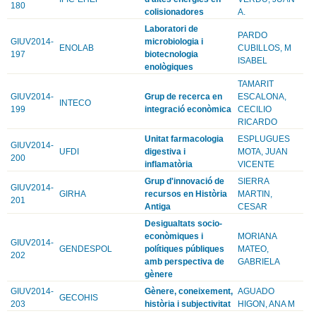
180
colisionadores
A.
Laboratori de
PARDO
GIUV2014-
microbiologia i
ENOLAB
CUBILLOS, M
197
biotecnologia
ISABEL
enològiques
TAMARIT
GIUV2014-
Grup de recerca en
ESCALONA,
INTECO
199
integració econòmica
CECILIO
RICARDO
Unitat farmacologia
ESPLUGUES
GIUV2014-
UFDI
digestiva i
MOTA, JUAN
200
inflamatòria
VICENTE
Grup d'innovació de
SIERRA
GIUV2014-
GIRHA
recursos en Història
MARTIN,
201
Antiga
CESAR
Desigualtats socio-
econòmiques i
MORIANA
GIUV2014-
GENDESPOL
polítiques públiques
MATEO,
202
amb perspectiva de
GABRIELA
gènere
GIUV2014-
Gènere, coneixement,
AGUADO
GECOHIS
203
història i subjectivitat
HIGON, ANA M