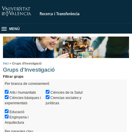
MENÚ
Inici
> Grups d'Investigació
Grups d'Investigació
Filtrar grups
Per branca de coneixement:
Arts i humanitats
Ciències de la Salut
Ciències bàsiques i
Ciencias sociales y
experimentals
jurídicas
Educació
Enginyeria i
Arquitectura
Per paraules clau: