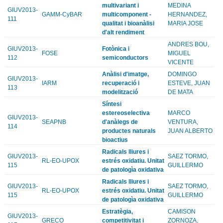
multivariant i
MEDINA
GIUV2013-
GAMM-CyBAR
multicomponent -
HERNANDEZ,
111
qualitat i bioanàlisi
MARIA JOSE
d'alt rendiment
ANDRES BOU,
GIUV2013-
Fotònica i
FOSE
MIGUEL
112
semiconductors
VICENTE
Anàlisi d'imatge,
DOMINGO
GIUV2013-
IARM
recuperació i
ESTEVE, JUAN
113
modelització
DE MATA
Síntesi
estereoselectiva
MARCO
GIUV2013-
SEAPNB
d'anàlegs de
VENTURA,
114
productes naturals
JUAN ALBERTO
bioactius
Radicals lliures i
GIUV2013-
SAEZ TORMO,
RL-EO-UPOX
estrés oxidatiu. Unitat
115
GUILLERMO
de patologìa oxidativa
Radicals lliures i
GIUV2013-
SAEZ TORMO,
RL-EO-UPOX
estrés oxidatiu. Unitat
115
GUILLERMO
de patologìa oxidativa
Estratègia,
CAMISON
GIUV2013-
GRECO
competitivitat i
ZORNOZA,