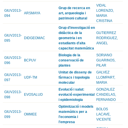
VIDAL
Grup de recerca en
GIUV2013-
LORENZO,
ARSMAYA
art, arqueologia i
094
MARIA
patrimoni cultural
CRISTINA
Grup d'investigació en
didàctica de la
GUTIERREZ
GIUV2013-
DIDGEOMAC
geometria i en
RODRIGUEZ,
095
estudiants d'alta
ANGEL
capacitat matemàtica
Biologia de la
SORIANO
GIUV2013-
BCPUV
conservació de
GUARINOS,
096
plantes
PILAR
Unitat de disseny de
GALVEZ
GIUV2013-
UDF-TM
fàrmacs i topologia
LLOMPART,
097
molecular
MARIA
Evolució i salut:
GONZALEZ
GIUV2013-
EVOSALUD
evolució experimental
CANDELAS,
098
i epidemiologia
FERNANDO
Optimització i models
BOLOS
GIUV2013-
matemàtics per a
OMMEE
LACAVE,
099
l'economia i
VICENTE
l'empresa