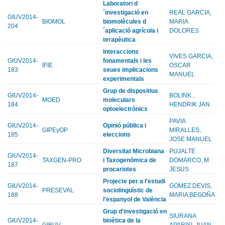
Laboratori d
´investigació en
REAL GARCIA,
GIUV2014-
BIOMOL
biomolècules d
MARIA
204
´aplicació agrícola i
DOLORES
terapèutica
Interaccions
VIVES GARCIA,
GIUV2014-
fonamentals i les
IFIE
OSCAR
183
seues implicacions
MANUEL
experimentals
Grup de dispositius
GIUV2014-
BOLINK ,
MOED
moleculars
184
HENDRIK JAN
optoelectrònics
PAVIA
GIUV2014-
Opinió pública i
GIPEyOP
MIRALLES,
185
eleccions
JOSE MANUEL
Diversitat Microbiana
PUJALTE
GIUV2014-
TAXGEN-PRO
i Taxogenòmica de
DOMARCO, M
187
procariotes
JESUS
Projecte per a l'estudi
GIUV2014-
GOMEZ DEVIS,
PRESEVAL
sociolingüístic de
188
MARIA BEGOÑA
l'espanyol de València
Grup d'investigació en
SIURANA
GIUV2014-
bioètica de la
GIBUV
APARISI, JUAN