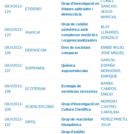
CONILL
Grup d'investigació en
GIUV2013-
SANCHO,
ETIDEMO
ètiques aplicades i
124
JESUS
democràcia
MARCIAL
Grup de catàlisi
BLAY
GIUV2013-
asimètrica amb
AsymCat
LLINARES,
125
complexos metàl·lics
GONZALO
i organocatalitzadors
GIUV2013-
Dret de societats
EMBID IRUJO,
DERSOCOM
106
comparat
JOSE MIGUEL
GARCIA-
GIUV2013-
Química
ESPAÑA
SUPRAMOL
107
supramolecular
MONSONIS,
ENRIQUE
BARBA
GIUV2013-
Ecologia de
ECOTERAM
CAMPOS,
108
vertebrats terrestres
EMILIO
MORENO
GIUV2013-
Grup d'Investigació en
SCIENCEFLOWS
CASTRO,
109
Cultura Científica
CAROLINA
GIUV2013-
Grup de reactivitat
PEREZ PRIETO,
GRFQ
110
fotoquímica
JULIA
Grup d'anàlisi