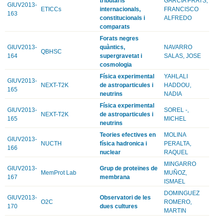
tributaris
GARCIA PRATS,
GIUV2013-
ETICCs
internacionals,
FRANCISCO
163
constitucionals i
ALFREDO
comparats
Forats negres
GIUV2013-
quàntics,
NAVARRO
QBHSC
164
supergravetat i
SALAS, JOSE
cosmologia
Física experimental
YAHLALI
GIUV2013-
NEXT-T2K
de astroparticules i
HADDOU,
165
neutrins
NADIA
Física experimental
GIUV2013-
SOREL -,
NEXT-T2K
de astroparticules i
165
MICHEL
neutrins
Teories efectives en
MOLINA
GIUV2013-
NUCTH
física hadronica i
PERALTA,
166
nuclear
RAQUEL
MINGARRO
GIUV2013-
Grup de proteïnes de
MemProt Lab
MUÑOZ,
167
membrana
ISMAEL
DOMINGUEZ
GIUV2013-
Observatori de les
O2C
ROMERO,
170
dues cultures
MARTIN