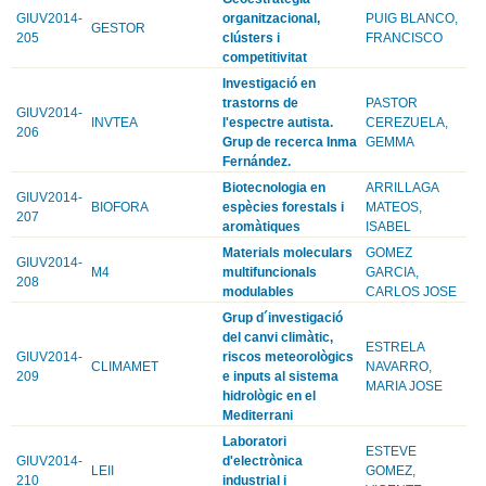
GIUV2014-
organitzacional,
PUIG BLANCO,
GESTOR
205
clústers i
FRANCISCO
competitivitat
Investigació en
trastorns de
PASTOR
GIUV2014-
INVTEA
l'espectre autista.
CEREZUELA,
206
Grup de recerca Inma
GEMMA
Fernández.
Biotecnologia en
ARRILLAGA
GIUV2014-
BIOFORA
espècies forestals i
MATEOS,
207
aromàtiques
ISABEL
Materials moleculars
GOMEZ
GIUV2014-
M4
multifuncionals
GARCIA,
208
modulables
CARLOS JOSE
Grup d´investigació
del canvi climàtic,
ESTRELA
GIUV2014-
riscos meteorològics
CLIMAMET
NAVARRO,
209
e inputs al sistema
MARIA JOSE
hidrològic en el
Mediterrani
Laboratori
ESTEVE
GIUV2014-
d'electrònica
LEII
GOMEZ,
210
industrial i