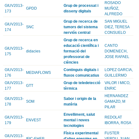
ROSADO
GIUV2013-
Grup de processat i
GPDD
MUÑOZ,
173
disseny digitals
ALFREDO
Grup de recerca de
SAN MIGUEL
GIUV2013-
SNC
tumors del sistema
DIEZ, TERESA
174
nerviós central
CONSUELO
Grup de recerca en
educació científica i
CANTO
GIUV2013-
didacies
formació del
DOMENECH,
175
professorat de
JOSE RAFAEL
ciències
GIUV2013-
Continguts digitals i
LOPEZ GARCIA,
MEDIAFLOWS
176
fluxos comunicatius
GUILLERMO
GIUV2013-
Grup de teledetecció
VALOR I MICO,
GTT
177
tèrmica
ENRIC
HERNANDEZ
GIUV2013-
Sabor i origin de la
SOM
GAMAZO, M
178
matèria
PILAR
Envelliment, salut
GIUV2013-
REDOLAT
ENVEST
mental i noves
179
IBORRA, ROSA
tecnologies
Física experimental
FUSTER
GIUV2013-
IFIC-EHEP
d'altes energies en
VERDU, JUAN