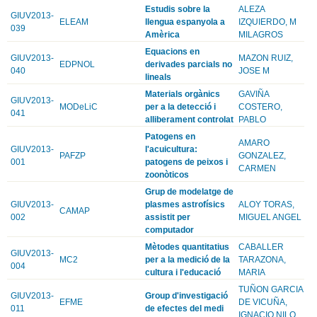
Estudis sobre la
ALEZA
GIUV2013-
ELEAM
llengua espanyola a
IZQUIERDO, M
039
Amèrica
MILAGROS
Equacions en
GIUV2013-
MAZON RUIZ,
EDPNOL
derivades parcials no
040
JOSE M
lineals
Materials orgànics
GAVIÑA
GIUV2013-
MODeLiC
per a la detecció i
COSTERO,
041
alliberament controlat
PABLO
Patogens en
AMARO
GIUV2013-
l'acuicultura:
PAFZP
GONZALEZ,
001
patogens de peixos i
CARMEN
zoonòticos
Grup de modelatge de
GIUV2013-
plasmes astrofísics
ALOY TORAS,
CAMAP
002
assistit per
MIGUEL ANGEL
computador
Mètodes quantitatius
CABALLER
GIUV2013-
MC2
per a la medició de la
TARAZONA,
004
cultura i l'educació
MARIA
TUÑON GARCIA
GIUV2013-
Group d'investigació
EFME
DE VICUÑA,
011
de efectes del medi
IGNACIO NILO