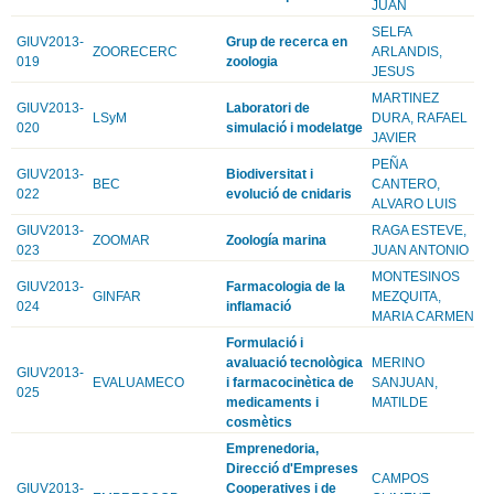
JUAN
SELFA
GIUV2013-
Grup de recerca en
ZOORECERC
ARLANDIS,
019
zoologia
JESUS
MARTINEZ
GIUV2013-
Laboratori de
LSyM
DURA, RAFAEL
020
simulació i modelatge
JAVIER
PEÑA
GIUV2013-
Biodiversitat i
BEC
CANTERO,
022
evolució de cnidaris
ALVARO LUIS
GIUV2013-
RAGA ESTEVE,
ZOOMAR
Zoología marina
023
JUAN ANTONIO
MONTESINOS
GIUV2013-
Farmacologia de la
GINFAR
MEZQUITA,
024
inflamació
MARIA CARMEN
Formulació i
avaluació tecnològica
MERINO
GIUV2013-
EVALUAMECO
i farmacocinètica de
SANJUAN,
025
medicaments i
MATILDE
cosmètics
Emprenedoria,
Direcció d'Empreses
CAMPOS
GIUV2013-
Cooperatives i de