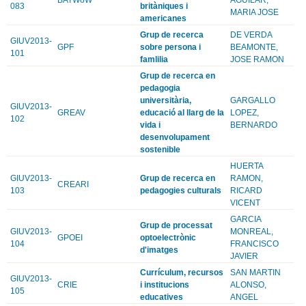
083
britàniques i
MARIA JOSE
americanes
Grup de recerca
DE VERDA
GIUV2013-
GPF
sobre persona i
BEAMONTE,
101
famlilia
JOSE RAMON
Grup de recerca en
pedagogia
universitària,
GARGALLO
GIUV2013-
GREAV
educació al llarg de la
LOPEZ,
102
vida i
BERNARDO
desenvolupament
sostenible
HUERTA
GIUV2013-
Grup de recerca en
RAMON,
CREARI
103
pedagogies culturals
RICARD
VICENT
GARCIA
Grup de processat
GIUV2013-
MONREAL,
GPOEI
optoelectrònic
104
FRANCISCO
d'imatges
JAVIER
Currículum, recursos
SAN MARTIN
GIUV2013-
CRIE
i institucions
ALONSO,
105
educatives
ANGEL