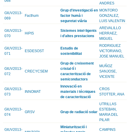
068
ANDRES
Grup d'investigació en
MONTORO
GIUV2013-
Facthum
factor humà i
GONZALEZ,
069
seguretat viària
LUIS VALENTIN
AREVALILLO
GIUV2013-
Sistemes intel·ligents
HiPIS
HERRAEZ,
070
i d'altes prestacions
MIGUEL
RODRIGUEZ
GIUV2013-
Estudis de
ESDESOST
VICTORIANO,
071
sostenibilitat
JOSE MANUEL
Grup de creixement
MUÑOZ
GIUV2013-
cristal·lí i
CRECYCSEM
SANJOSE,
072
caracterització de
VICENTE
semiconductors
Innovació en
GIUV2013-
CROS
INNOMAT
materials i técniques
073
STOTTER, ANA
de caracterització
UTRILLAS
GIUV2013-
ESTEBAN,
GRSV
Grup de radiació solar
074
MARIA DEL
PILAR
Miniaturització i
GIUV2013-
CAMPINS