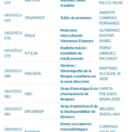
MINTOTA
mètodes totals
075
FALCO, PILAR
d'anàlisi
ANIENTO
GIUV2013-
TRAFIPROT
Tràfic de proteïnes
COMPANY,
076
FERNANDO
Relacions
GUTIERREZ
GIUV2013-
RIALE
interculturals
KOSTER,
078
Alemanya-Espanya
ISABEL
Radiofarmàcia i
PEREZ
GIUV2013-
R.F.E.M.
estabilitat de
GIMENEZ,
079
medicaments
FACUNDO
Història i
MARTINEZ
GIUV2013-
historiografia de la
HISLEDIA
ALCALDE, M
080
llengua castellana en
JOSE
la seua diacronia
Grup d'investigació en
GARCIA
GIUV2013-
GIEL
ensenyament de
FOLGADO,
081
llengües
MARIA JOSE
Grup d'optimització de
GIUV2013-
MELERO
DRUGBIOP
la biodisponibilitat de
082
ZAERA, ANA
fàrmacs
Dones escriptores
COPERIAS
GIUV2013-
transatlàntiques
BATWoW
AGUILAR,