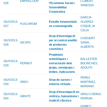
EMPRECOOP
CLIMENT,
026
l'Economia Social i
VANESSA
Sostenibilitat
Corporativa
GARCIA
GIUV2013-
Estudis fonamentals
ALVAREZ-
FUSCHROM
027
en cromatografia
COQUE, M
CELIA
Grup d'investigació
CHISVERT
GIUV2013-
per al control analític
GICAPC
SANIA,
028
de productes
ALBERTO
cosmètics
Propietats
aritmètiques i
BALLESTER
GIUV2013-
PERMUT
estructurals dels
BOLINCHES,
029
grups, semigrups i
ADOLFO
brides. Aplicacions
PEREZ
GIUV2013-
Grup de xarxes i
GREV
MARTINEZ,
030
entorns virtuals
MARIANO
Grup d'investigació en
GIUV2013-
GRAU CODINA,
GIRHTC
retòrica, humanisme i
054
FERRAN
tradició clàssica
GOMEZ-