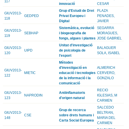
117
innovació
CESAR
Grup d'Estudi de Dret
PLAZA
GIUV2013-
GEDPED
Privat Europeu i
PENADES,
118
Digital
JAVIER
Sistemàtica, evolució
SEGARRA
GIUV2013-
SEBHAP
i biogeografia de
MORAGUES,
119
fongs, algues i plantes
JOSE GABRIEL
Unitat d'investigació
GIUV2013-
BALAGUER
UIPD
de psicologia de
120
SOLA, ISABEL
l'esport
Mètodes
d'investigació en
ALMERICH
GIUV2013-
MIETIC
educació i tecnologies
CERVERO,
122
de la informació i la
GONZALO
comunicació
RECIO
GIUV2013-
Antiinflamatoris
NAPRODIN
IGLESIAS, M
123
d'origen natural
CARMEN
SALCEDO
Grup de recerca
GIUV2013-
BELTRAN,
CSE
sobre drets humans i
148
MARIA DEL
Carta Social Europea
CARMEN