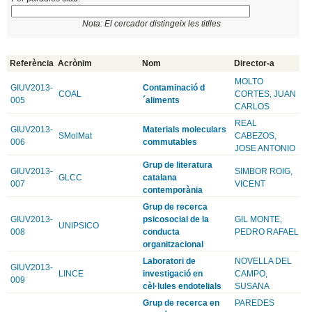
Nota: El cercador distingeix les titlles
Referència
Acrònim
Nom
Director-a
MOLTO
GIUV2013-
Contaminació d
COAL
CORTES, JUAN
005
´aliments
CARLOS
REAL
GIUV2013-
Materials moleculars
SMolMat
CABEZOS,
006
commutables
JOSE ANTONIO
Grup de literatura
GIUV2013-
SIMBOR ROIG,
GLCC
catalana
007
VICENT
contemporània
Grup de recerca
GIUV2013-
psicosocial de la
GIL MONTE,
UNIPSICO
008
conducta
PEDRO RAFAEL
organitzacional
Laboratori de
NOVELLA DEL
GIUV2013-
LINCE
investigació en
CAMPO,
009
cèl·lules endotelials
SUSANA
Grup de recerca en
PAREDES