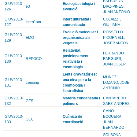
BALBUENA
GIUV2013-
Ecologia, etologia i
e3
DIAZ-PINES,
126
evolució
JUAN ANTONIO
GIUV2013-
Interculturalitat i
COLAIZZI ,
InterCom
127
comunicació
GIULIANA
Evolució molecular i
ROSSELLO
GIUV2013-
EMO
organísmica als
PICORNELL,
129
vegetals
JOSEP ANTONI
Relativitat,
FERRANDO
GIUV2013-
posicionament
REPOCO
BARGUES,
130
relativista i
JOAN JOSEP
cosmologia
Lents gravitatòries:
MUÑOZ
GIUV2013-
una eina per a la
Lensing
LOZANO, JOSE
131
cosmologia i
ANTONIO
l'astrofísica
GIUV2013-
Matèria condensada i
CANTARERO
GES
132
polímers
SAEZ, ANDRES
CANO
GIUV2013-
Química de
BOQUERA,
GCC
133
coordinació
JUAN
BERNARDO
SOLSONA