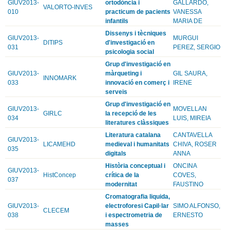
GIUV2013-
ortodòncia i
GALLARDO,
VALORTO-INVES
010
practicum de pacients
VANESSA
infantils
MARIA DE
Dissenys i tècniques
GIUV2013-
MURGUI
DITIPS
d'investigació en
031
PEREZ, SERGIO
psicologia social
Grup d'investigació en
GIUV2013-
màrqueting i
GIL SAURA,
INNOMARK
033
innovació en comerç i
IRENE
serveis
Grup d'investigació en
GIUV2013-
MOVELLAN
GIRLC
la recepció de les
034
LUIS, MIREIA
literatures clàssiques
Literatura catalana
CANTAVELLA
GIUV2013-
LICAMEHD
medieval i humanitats
CHIVA, ROSER
035
digitals
ANNA
Història conceptual i
ONCINA
GIUV2013-
HistConcep
crítica de la
COVES,
037
modernitat
FAUSTINO
Cromatografia liquida,
GIUV2013-
electroforesi Capil·lar
SIMO ALFONSO,
CLECEM
038
i espectrometria de
ERNESTO
masses