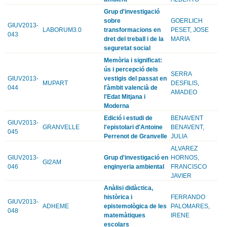
Grup d'investigació
sobre
GOERLICH
GIUV2013-
LABORUM3.0
transformacions en
PESET, JOSE
043
dret del treball i de la
MARIA
seguretat social
Memòria i significat:
ús i percepció dels
SERRA
GIUV2013-
vestigis del passat en
MUPART
DESFILIS,
044
l'àmbit valencià de
AMADEO
l'Edat Mitjana i
Moderna
Edició i estudi de
BENAVENT
GIUV2013-
GRANVELLE
l'epistolari d'Antoine
BENAVENT,
045
Perrenot de Granvelle
JULIA
ALVAREZ
GIUV2013-
Grup d'investigació en
HORNOS,
GI2AM
046
enginyeria ambiental
FRANCISCO
JAVIER
Anàlisi didàctica,
històrica i
FERRANDO
GIUV2013-
ADHEME
epistemològica de les
PALOMARES,
048
matemàtiques
IRENE
escolars