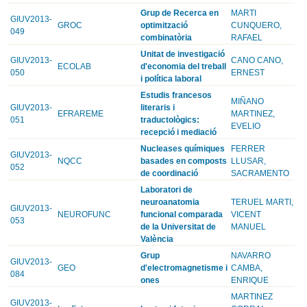
Grup de Recerca en
MARTI
GIUV2013-
GROC
optimització
CUNQUERO,
049
combinatòria
RAFAEL
Unitat de investigació
GIUV2013-
CANO CANO,
ECOLAB
d'economia del treball
050
ERNEST
i política laboral
Estudis francesos
MIÑANO
GIUV2013-
literaris i
EFRAREME
MARTINEZ,
051
traductològics:
EVELIO
recepció i mediació
Nucleases químiques
FERRER
GIUV2013-
NQCC
basades en composts
LLUSAR,
052
de coordinació
SACRAMENTO
Laboratori de
neuroanatomia
TERUEL MARTI,
GIUV2013-
NEUROFUNC
funcional comparada
VICENT
053
de la Universitat de
MANUEL
València
Grup
NAVARRO
GIUV2013-
GEO
d'electromagnetisme i
CAMBA,
084
ones
ENRIQUE
MARTINEZ
GIUV2013-