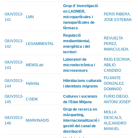
Grup d' investigació
en LADMER,
GIUV2013-
PERIS RIBERA,
LMN
micropartÍcules i
141
JOSE ESTEBAN
nanopartÍcules de
fàrmacs
Regulació
REVUELTA
GIUV2013-
mediambiental,
LEGAMBIENTAL
PEREZ,
142
energètica i del
INMACULADA
territori
Laboratori de
REIG ESCRIVA,
GIUV2013-
MEMSLab
microelectrònica i
ABILIO
143
microsensors
CANDIDO
PUJANTE
GIUV2013-
Hibridacions culturals
Hybrida
GONZALEZ,
144
i identitats migrants
DOMINGO
GIUV2013-
Cultures i societats
FURIO DIEGO,
CiSEM
145
de l'Edat Mitjana
ANTONI JOSEP
Grup de recerca en
MOLLA
màrqueting,
GIUV2013-
DESCALS,
MARKINADIS
internacionalització i
146
ALEJANDRO
gestió del canal de
MANUEL
distribució