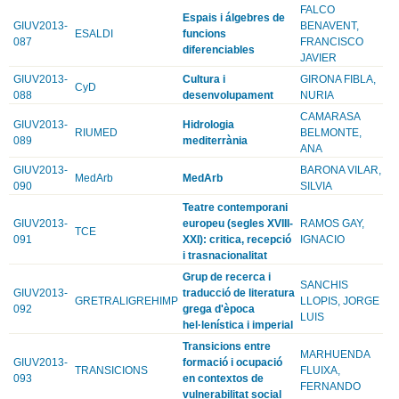
FALCO
Espais i álgebres de
GIUV2013-
BENAVENT,
ESALDI
funcions
087
FRANCISCO
diferenciables
JAVIER
GIUV2013-
Cultura i
GIRONA FIBLA,
CyD
088
desenvolupament
NURIA
CAMARASA
GIUV2013-
Hidrologia
RIUMED
BELMONTE,
089
mediterrània
ANA
GIUV2013-
BARONA VILAR,
MedArb
MedArb
090
SILVIA
Teatre contemporani
GIUV2013-
europeu (segles XVIII-
RAMOS GAY,
TCE
091
XXI): critica, recepció
IGNACIO
i trasnacionalitat
Grup de recerca i
SANCHIS
GIUV2013-
traducció de literatura
GRETRALIGREHIMP
LLOPIS, JORGE
092
grega d'època
LUIS
hel·lenística i imperial
Transicions entre
MARHUENDA
GIUV2013-
formació i ocupació
TRANSICIONS
FLUIXA,
093
en contextos de
FERNANDO
vulnerabilitat social