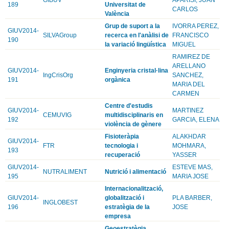
189
Universitat de
CARLOS
València
Grup de suport a la
IVORRA PEREZ,
GIUV2014-
SILVAGroup
recerca en l'anàlisi de
FRANCISCO
190
la variació lingüística
MIGUEL
RAMIREZ DE
ARELLANO
GIUV2014-
Enginyeria cristal·lina
IngCrisOrg
SANCHEZ,
191
orgànica
MARIA DEL
CARMEN
Centre d'estudis
GIUV2014-
MARTINEZ
CEMUVIG
multidisciplinaris en
192
GARCIA, ELENA
violència de gènere
Fisioteràpia
ALAKHDAR
GIUV2014-
FTR
tecnologia i
MOHMARA,
193
recuperació
YASSER
GIUV2014-
ESTEVE MAS,
NUTRALIMENT
Nutrició i alimentació
195
MARIA JOSE
Internacionalització,
GIUV2014-
globalització i
PLA BARBER,
INGLOBEST
196
estratègia de la
JOSE
empresa
Geoestratègia