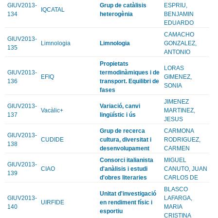
GIUV2013-
Grup de catàlisis
ESPRIU,
IQCATAL
134
heterogènia
BENJAMIN
EDUARDO
CAMACHO
GIUV2013-
Limnologia
Limnologia
GONZALEZ,
135
ANTONIO
Propietats
LORAS
GIUV2013-
termodinàmiques i de
EFIQ
GIMENEZ,
136
transport. Equilibri de
SONIA
fases
JIMENEZ
GIUV2013-
Variació, canvi
Vacàlic+
MARTINEZ,
137
lingüístic i ús
JESUS
Grup de recerca
CARMONA
GIUV2013-
CUDIDE
cultura, diversitat i
RODRIGUEZ,
138
desenvolupament
CARMEN
Consorci italianista
MIGUEL
GIUV2013-
CIAO
d'anàlisis i estudi
CANUTO, JUAN
139
d'obres literaries
CARLOS DE
BLASCO
Unitat d'investigació
GIUV2013-
LAFARGA,
UIRFIDE
en rendiment físic i
140
MARIA
esportiu
CRISTINA