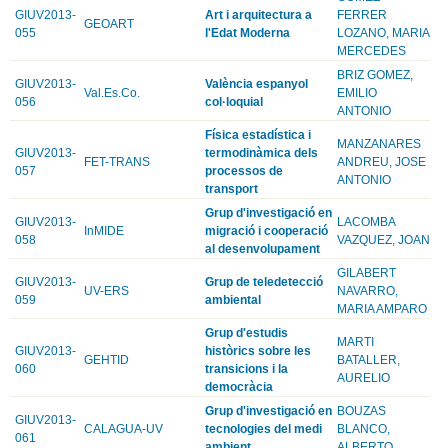
GIUV2013-
Art i arquitectura a
FERRER
GEOART
055
l'Edat Moderna
LOZANO, MARIA
MERCEDES
BRIZ GOMEZ,
GIUV2013-
València espanyol
Val.Es.Co.
EMILIO
056
col·loquial
ANTONIO
Física estadística i
MANZANARES
GIUV2013-
termodinàmica dels
FET-TRANS
ANDREU, JOSE
057
processos de
ANTONIO
transport
Grup d'investigació en
GIUV2013-
LACOMBA
InMIDE
migració i cooperació
058
VAZQUEZ, JOAN
al desenvolupament
GILABERT
GIUV2013-
Grup de teledetecció
UV-ERS
NAVARRO,
059
ambiental
MARIA AMPARO
Grup d'estudis
MARTI
GIUV2013-
històrics sobre les
GEHTID
BATALLER,
060
transicions i la
AURELIO
democràcia
Grup d'investigació en
BOUZAS
GIUV2013-
CALAGUA-UV
tecnologies del medi
BLANCO,
061
ambient
ALBERTO