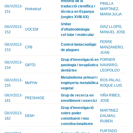
Història de la
PINILLA
GIUV2013-
traducció científica i
Histradcyt
MARTINEZ,
151
tècnica en Espanya
MARIA JULIA
(segles XVIII-XX)
Unitat
GIUV2013-
DIAZ LLOPIS,
UOCEM
d'oftalmobiologia
152
MANUEL JOSE
cel·lular i molecular
FERRE
GIUV2013-
Control biotecnològic
CPB
MANZANERO,
153
de plagues
JUAN
Grup d'investigació en
FORNER
GIUV2013-
GIPTD
patologia i terapèutica
NAVARRO,
154
dentàries
LEOPOLDO
Metabolisme primari i
GIUV2013-
ROS PALAU,
MePiVe
enginyeria metabòlica
155
ROQUE LUIS
vegetal
GIUV2013-
Grup de recerca en
VIÑA RIBES,
FRESHAGE
181
envelliment i exercici
JOSE
Grup d'investigació
MARTINEZ
GIUV2013-
sobre poder
DEM+
DALMAU,
182
constituent i nou
RUBEN
constitucionalisme
FURTADO