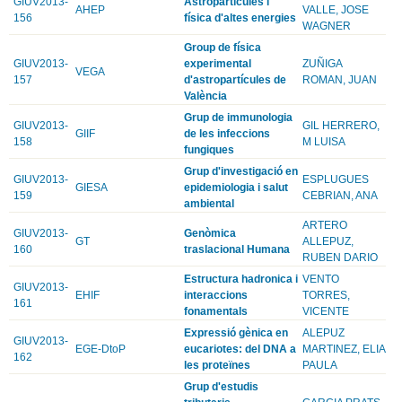
GIUV2013-
Astropartícules i
AHEP
VALLE, JOSE
156
física d'altes energies
WAGNER
Group de física
GIUV2013-
experimental
ZUÑIGA
VEGA
157
d'astropartícules de
ROMAN, JUAN
València
Grup de immunologia
GIUV2013-
GIL HERRERO,
GIIF
de les infeccions
158
M LUISA
fungiques
Grup d'investigació en
GIUV2013-
ESPLUGUES
GIESA
epidemiologia i salut
159
CEBRIAN, ANA
ambiental
ARTERO
GIUV2013-
Genòmica
GT
ALLEPUZ,
160
traslacional Humana
RUBEN DARIO
Estructura hadronica i
VENTO
GIUV2013-
EHIF
interaccions
TORRES,
161
fonamentals
VICENTE
Expressió gènica en
ALEPUZ
GIUV2013-
EGE-DtoP
eucariotes: del DNA a
MARTINEZ, ELIA
162
les proteïnes
PAULA
Grup d'estudis