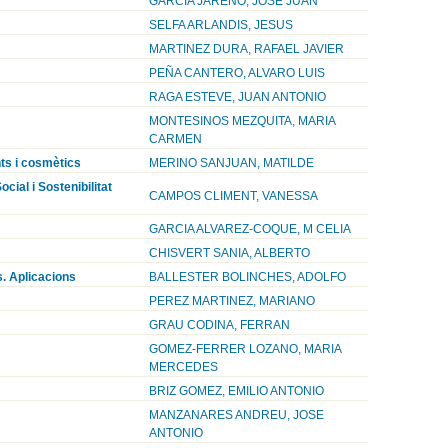
GARCIA JAREÑO, JOSE JUAN
SELFA ARLANDIS, JESUS
MARTINEZ DURA, RAFAEL JAVIER
PEÑA CANTERO, ALVARO LUIS
RAGA ESTEVE, JUAN ANTONIO
MONTESINOS MEZQUITA, MARIA
CARMEN
ts i cosmètics
MERINO SANJUAN, MATILDE
ial i Sostenibilitat
CAMPOS CLIMENT, VANESSA
GARCIA ALVAREZ-COQUE, M CELIA
CHISVERT SANIA, ALBERTO
s. Aplicacions
BALLESTER BOLINCHES, ADOLFO
PEREZ MARTINEZ, MARIANO
GRAU CODINA, FERRAN
GOMEZ-FERRER LOZANO, MARIA
MERCEDES
BRIZ GOMEZ, EMILIO ANTONIO
MANZANARES ANDREU, JOSE
ANTONIO