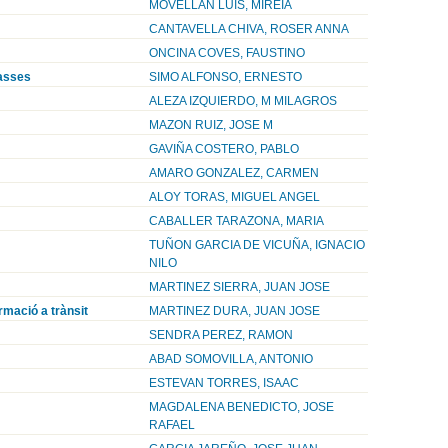
MOVELLAN LUIS, MIREIA
CANTAVELLA CHIVA, ROSER ANNA
ONCINA COVES, FAUSTINO
masses
SIMO ALFONSO, ERNESTO
ALEZA IZQUIERDO, M MILAGROS
MAZON RUIZ, JOSE M
GAVIÑA COSTERO, PABLO
AMARO GONZALEZ, CARMEN
ALOY TORAS, MIGUEL ANGEL
CABALLER TARAZONA, MARIA
TUÑON GARCIA DE VICUÑA, IGNACIO
NILO
MARTINEZ SIERRA, JUAN JOSE
ormació a trànsit
MARTINEZ DURA, JUAN JOSE
SENDRA PEREZ, RAMON
ABAD SOMOVILLA, ANTONIO
ESTEVAN TORRES, ISAAC
MAGDALENA BENEDICTO, JOSE
RAFAEL