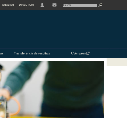
ENGLISH
DIRECTORI
USER
CONTACTE
sa
Transferència de resultats
UVemprén