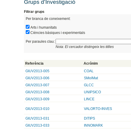
Grups d'Investigació
Filtrar grups
Per branca de coneixement:
Arts i humanitats
Ciències bàsiques i experimentals
Per paraules clau:
Nota: El cercador distingeix les titlles
Referència
Acrònim
GIUV2013-005
COAL
GIUV2013-006
SMolMat
GIUV2013-007
GLCC
GIUV2013-008
UNIPSICO
GIUV2013-009
LINCE
GIUV2013-010
VALORTO-INVES
GIUV2013-031
DITIPS
GIUV2013-033
INNOMARK