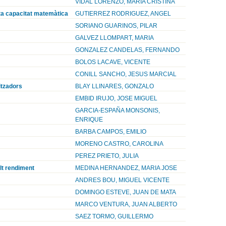
VIDAL LORENZO, MARIA CRISTINA
lta capacitat matemàtica
GUTIERREZ RODRIGUEZ, ANGEL
SORIANO GUARINOS, PILAR
GALVEZ LLOMPART, MARIA
GONZALEZ CANDELAS, FERNANDO
BOLOS LACAVE, VICENTE
CONILL SANCHO, JESUS MARCIAL
itzadors
BLAY LLINARES, GONZALO
EMBID IRUJO, JOSE MIGUEL
GARCIA-ESPAÑA MONSONIS,
ENRIQUE
BARBA CAMPOS, EMILIO
MORENO CASTRO, CAROLINA
PEREZ PRIETO, JULIA
alt rendiment
MEDINA HERNANDEZ, MARIA JOSE
ANDRES BOU, MIGUEL VICENTE
DOMINGO ESTEVE, JUAN DE MATA
MARCO VENTURA, JUAN ALBERTO
SAEZ TORMO, GUILLERMO