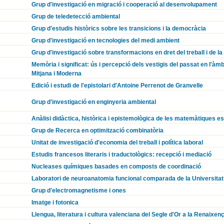
Grup d'investigació en migració i cooperació al desenvolupament
Grup de teledetecció ambiental
Grup d'estudis històrics sobre les transicions i la democràcia
Grup d'investigació en tecnologies del medi ambient
Grup d'investigació sobre transformacions en dret del treball i de la
Memòria i significat: ús i percepció dels vestigis del passat en l'àmb
Mitjana i Moderna
Edició i estudi de l'epistolari d'Antoine Perrenot de Granvelle
Grup d'investigació en enginyeria ambiental
Anàlisi didàctica, històrica i epistemològica de les matemàtiques e
Grup de Recerca en optimització combinatòria
Unitat de investigació d'economia del treball i política laboral
Estudis francesos literaris i traductològics: recepció i mediació
Nucleases químiques basades en composts de coordinació
Laboratori de neuroanatomia funcional comparada de la Universitat
Grup d'electromagnetisme i ones
Imatge i fotonica
Llengua, literatura i cultura valenciana del Segle d'Or a la Renaixen