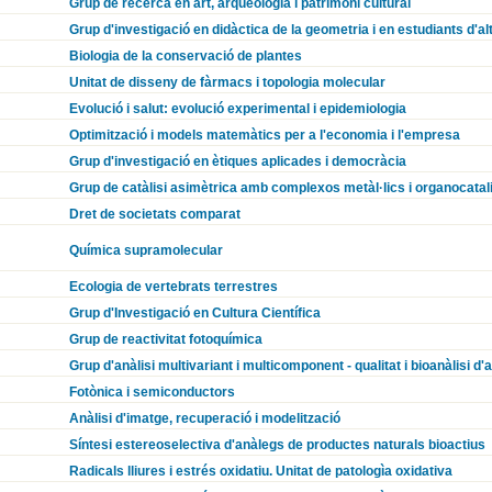
Grup de recerca en art, arqueologia i patrimoni cultural
Grup d'investigació en didàctica de la geometria i en estudiants d'a
Biologia de la conservació de plantes
Unitat de disseny de fàrmacs i topologia molecular
Evolució i salut: evolució experimental i epidemiologia
Optimització i models matemàtics per a l'economia i l'empresa
Grup d'investigació en ètiques aplicades i democràcia
Grup de catàlisi asimètrica amb complexos metàl·lics i organocatal
Dret de societats comparat
Química supramolecular
Ecologia de vertebrats terrestres
Grup d'Investigació en Cultura Científica
Grup de reactivitat fotoquímica
Grup d'anàlisi multivariant i multicomponent - qualitat i bioanàlisi d'
Fotònica i semiconductors
Anàlisi d'imatge, recuperació i modelització
Síntesi estereoselectiva d'anàlegs de productes naturals bioactius
Radicals lliures i estrés oxidatiu. Unitat de patologìa oxidativa