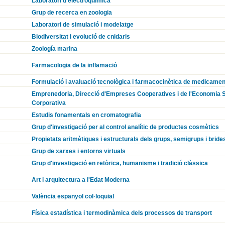
Laboratori d'electroquímica
Grup de recerca en zoologia
Laboratori de simulació i modelatge
Biodiversitat i evolució de cnidaris
Zoología marina
Farmacologia de la inflamació
Formulació i avaluació tecnològica i farmacocinètica de medicamen
Emprenedoria, Direcció d'Empreses Cooperatives i de l'Economia Soc
Corporativa
Estudis fonamentals en cromatografia
Grup d'investigació per al control analític de productes cosmètics
Propietats aritmètiques i estructurals dels grups, semigrups i bride
Grup de xarxes i entorns virtuals
Grup d'investigació en retòrica, humanisme i tradició clàssica
Art i arquitectura a l'Edat Moderna
València espanyol col·loquial
Física estadística i termodinàmica dels processos de transport