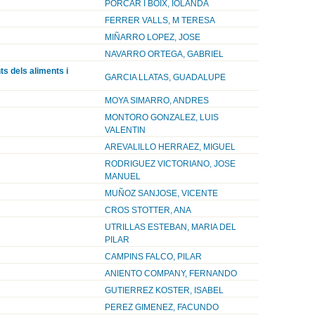
PORCAR I BOIX, IOLANDA
FERRER VALLS, M TERESA
MIÑARRO LOPEZ, JOSE
NAVARRO ORTEGA, GABRIEL
ts dels aliments i
GARCIA LLATAS, GUADALUPE
MOYA SIMARRO, ANDRES
MONTORO GONZALEZ, LUIS
VALENTIN
AREVALILLO HERRAEZ, MIGUEL
RODRIGUEZ VICTORIANO, JOSE
MANUEL
MUÑOZ SANJOSE, VICENTE
CROS STOTTER, ANA
UTRILLAS ESTEBAN, MARIA DEL
PILAR
CAMPINS FALCO, PILAR
ANIENTO COMPANY, FERNANDO
GUTIERREZ KOSTER, ISABEL
PEREZ GIMENEZ, FACUNDO