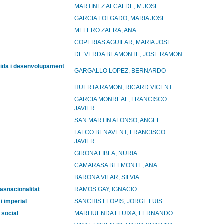
MARTINEZ ALCALDE, M JOSE
GARCIA FOLGADO, MARIA JOSE
MELERO ZAERA, ANA
COPERIAS AGUILAR, MARIA JOSE
DE VERDA BEAMONTE, JOSE RAMON
 vida i desenvolupament
GARGALLO LOPEZ, BERNARDO
HUERTA RAMON, RICARD VICENT
GARCIA MONREAL, FRANCISCO
JAVIER
SAN MARTIN ALONSO, ANGEL
FALCO BENAVENT, FRANCISCO
JAVIER
GIRONA FIBLA, NURIA
CAMARASA BELMONTE, ANA
BARONA VILAR, SILVIA
rasnacionalitat
RAMOS GAY, IGNACIO
i imperial
SANCHIS LLOPIS, JORGE LUIS
 social
MARHUENDA FLUIXA, FERNANDO