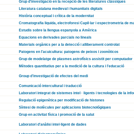
Grup d'investigació en la recepció de les literatures clàssiques
Literatura catalana medieval i humanitats digitals
Història conceptual i crítica de la modernitat
Cromatografia liquida, electroforesi Capil·lar i espectrometria de 
Estudis sobre la llengua espanyola a Amèrica
Equacions en derivades parcials no lineals
Materials orgànics per a la detecció i alliberament controlat
Patogens en l'acuicultura: patogens de peixos i zoonòticos
Grup de modelatge de plasmes astrofísics assistit per computador
Mètodes quantitatius per a la medició de la cultura i l'educació
Group d'investigació de efectes del medi
Comunicació intercultural i traducció
Laboratori integrat de sistemes intel · ligents i tecnologies de la inf
Regulació epigenètica per modificació de histones
Síntesi de molècules per aplicacions biotecnológiques
Grup en activitat física i promoció de la salut
Laboratori d'anàlisi intel·ligent de dades