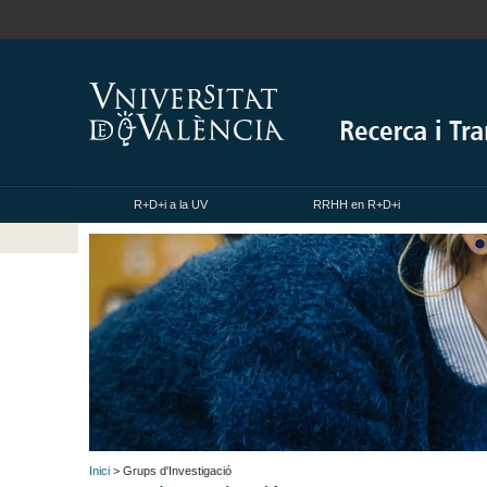
R+D+i a la UV
RRHH en R+D+i
Inici
> Grups d'Investigació