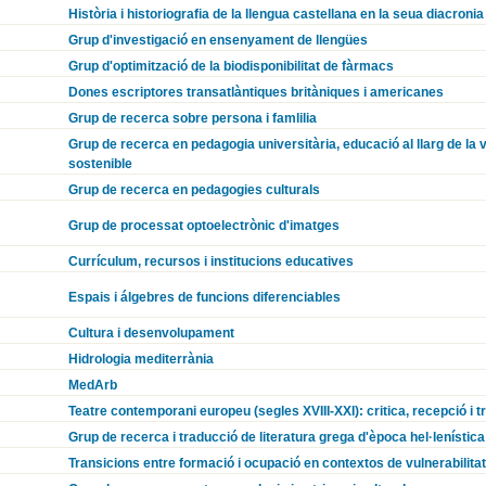
Història i historiografia de la llengua castellana en la seua diacronia
Grup d'investigació en ensenyament de llengües
Grup d'optimització de la biodisponibilitat de fàrmacs
Dones escriptores transatlàntiques britàniques i americanes
Grup de recerca sobre persona i famlilia
Grup de recerca en pedagogia universitària, educació al llarg de la
sostenible
Grup de recerca en pedagogies culturals
Grup de processat optoelectrònic d'imatges
Currículum, recursos i institucions educatives
Espais i álgebres de funcions diferenciables
Cultura i desenvolupament
Hidrologia mediterrània
MedArb
Teatre contemporani europeu (segles XVIII-XXI): critica, recepció i t
Grup de recerca i traducció de literatura grega d'època hel·lenística 
Transicions entre formació i ocupació en contextos de vulnerabilitat