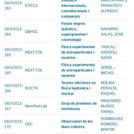
tributaris
GARCIA PRATS,
GIUV2013-
ETICCs
internacionals,
FRANCISCO
163
constitucionals i
ALFREDO
comparats
Forats negres
GIUV2013-
quàntics,
NAVARRO
QBHSC
164
supergravetat i
SALAS, JOSE
cosmologia
Física experimental
YAHLALI
GIUV2013-
NEXT-T2K
de astroparticules i
HADDOU,
165
neutrins
NADIA
Física experimental
GIUV2013-
SOREL -,
NEXT-T2K
de astroparticules i
165
MICHEL
neutrins
Teories efectives en
MOLINA
GIUV2013-
NUCTH
física hadronica i
PERALTA,
166
nuclear
RAQUEL
MINGARRO
GIUV2013-
Grup de proteïnes de
MemProt Lab
MUÑOZ,
167
membrana
ISMAEL
DOMINGUEZ
GIUV2013-
Observatori de les
O2C
ROMERO,
170
dues cultures
MARTIN