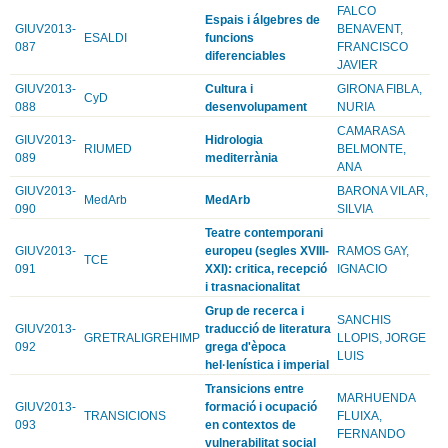
FALCO
Espais i álgebres de
GIUV2013-
BENAVENT,
ESALDI
funcions
087
FRANCISCO
diferenciables
JAVIER
GIUV2013-
Cultura i
GIRONA FIBLA,
CyD
088
desenvolupament
NURIA
CAMARASA
GIUV2013-
Hidrologia
RIUMED
BELMONTE,
089
mediterrània
ANA
GIUV2013-
BARONA VILAR,
MedArb
MedArb
090
SILVIA
Teatre contemporani
GIUV2013-
europeu (segles XVIII-
RAMOS GAY,
TCE
091
XXI): critica, recepció
IGNACIO
i trasnacionalitat
Grup de recerca i
SANCHIS
GIUV2013-
traducció de literatura
GRETRALIGREHIMP
LLOPIS, JORGE
092
grega d'època
LUIS
hel·lenística i imperial
Transicions entre
MARHUENDA
GIUV2013-
formació i ocupació
TRANSICIONS
FLUIXA,
093
en contextos de
FERNANDO
vulnerabilitat social