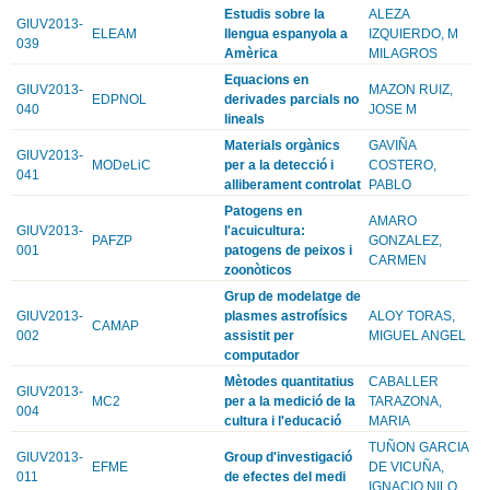
Estudis sobre la
ALEZA
GIUV2013-
ELEAM
llengua espanyola a
IZQUIERDO, M
039
Amèrica
MILAGROS
Equacions en
GIUV2013-
MAZON RUIZ,
EDPNOL
derivades parcials no
040
JOSE M
lineals
Materials orgànics
GAVIÑA
GIUV2013-
MODeLiC
per a la detecció i
COSTERO,
041
alliberament controlat
PABLO
Patogens en
AMARO
GIUV2013-
l'acuicultura:
PAFZP
GONZALEZ,
001
patogens de peixos i
CARMEN
zoonòticos
Grup de modelatge de
GIUV2013-
plasmes astrofísics
ALOY TORAS,
CAMAP
002
assistit per
MIGUEL ANGEL
computador
Mètodes quantitatius
CABALLER
GIUV2013-
MC2
per a la medició de la
TARAZONA,
004
cultura i l'educació
MARIA
TUÑON GARCIA
GIUV2013-
Group d'investigació
EFME
DE VICUÑA,
011
de efectes del medi
IGNACIO NILO