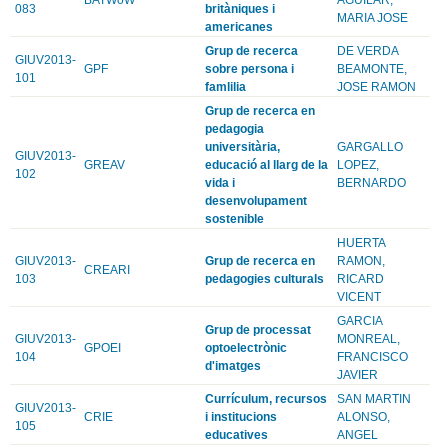
083
britàniques i
MARIA JOSE
americanes
Grup de recerca
DE VERDA
GIUV2013-
GPF
sobre persona i
BEAMONTE,
101
famlilia
JOSE RAMON
Grup de recerca en
pedagogia
universitària,
GARGALLO
GIUV2013-
GREAV
educació al llarg de la
LOPEZ,
102
vida i
BERNARDO
desenvolupament
sostenible
HUERTA
GIUV2013-
Grup de recerca en
RAMON,
CREARI
103
pedagogies culturals
RICARD
VICENT
GARCIA
Grup de processat
GIUV2013-
MONREAL,
GPOEI
optoelectrònic
104
FRANCISCO
d'imatges
JAVIER
Currículum, recursos
SAN MARTIN
GIUV2013-
CRIE
i institucions
ALONSO,
105
educatives
ANGEL