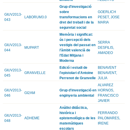
Grup d'investigació
sobre
GOERLICH
GIUV2013-
LABORUM3.0
transformacions en
PESET, JOSE
043
dret del treball i de la
MARIA
seguretat social
Memòria i significat:
ús i percepció dels
SERRA
GIUV2013-
vestigis del passat en
MUPART
DESFILIS,
044
l'àmbit valencià de
AMADEO
l'Edat Mitjana i
Moderna
Edició i estudi de
BENAVENT
GIUV2013-
GRANVELLE
l'epistolari d'Antoine
BENAVENT,
045
Perrenot de Granvelle
JULIA
ALVAREZ
GIUV2013-
Grup d'investigació en
HORNOS,
GI2AM
046
enginyeria ambiental
FRANCISCO
JAVIER
Anàlisi didàctica,
històrica i
FERRANDO
GIUV2013-
ADHEME
epistemològica de les
PALOMARES,
048
matemàtiques
IRENE
escolars