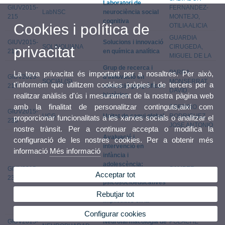
Laboratori de
GIUV2015-
FERNANDEZ-
LabNSC
neurociència social
215
MONTEJO,
cognitiva
Cookies i política de
OTILIA ALICIA
GUARDIA
GIUV2015-
Solucions i innovació
SOLINQUIANA
CIRUGEDA,
privacitat
216
en química analítica
MIGUEL DE LA
Grup de recerca i
PARRA
La teva privacitat és important per a nosaltres. Per això,
GIUV2015-
d'innovació en
SOCIAL(S)
MONSERRAT,
t'informem que utilitzem cookies pròpies i de tercers per a
217
educació geogràfica i
DAVID
històrica
realitzar anàlisis d'ús i mesurament de la nostra pàgina web
amb la finalitat de personalitzar continguts,així com
SOBRINO
GIUV2015-
UCG
Unitat de canvi global
RODRIGUEZ,
proporcionar funcionalitats a les xarxes socials o analitzar el
235
JOSE ANTONIO
nostre trànsit. Per a continuar accepta o modifica la
Avaluació i
configuració de les nostres cookies. Per a obtenir més
intervenció en
informació
Més informació
infància i
adolescència:
GIUV2015-
SAMPER
EVAIN
Variables
Acceptar tot
236
GARCIA, PAULA
psicosocioeducatives
i emocionals
Rebutjar tot
implicades en la
conducta prosocial
Configurar cookies
GIUV2015-
Neurofarmacologia de
POLACHE