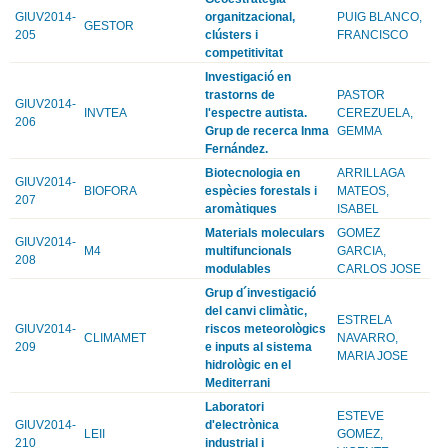
GIUV2014-
organitzacional,
PUIG BLANCO,
GESTOR
205
clústers i
FRANCISCO
competitivitat
Investigació en
trastorns de
PASTOR
GIUV2014-
INVTEA
l'espectre autista.
CEREZUELA,
206
Grup de recerca Inma
GEMMA
Fernández.
Biotecnologia en
ARRILLAGA
GIUV2014-
BIOFORA
espècies forestals i
MATEOS,
207
aromàtiques
ISABEL
Materials moleculars
GOMEZ
GIUV2014-
M4
multifuncionals
GARCIA,
208
modulables
CARLOS JOSE
Grup d´investigació
del canvi climàtic,
ESTRELA
GIUV2014-
riscos meteorològics
CLIMAMET
NAVARRO,
209
e inputs al sistema
MARIA JOSE
hidrològic en el
Mediterrani
Laboratori
ESTEVE
GIUV2014-
d'electrònica
LEII
GOMEZ,
210
industrial i