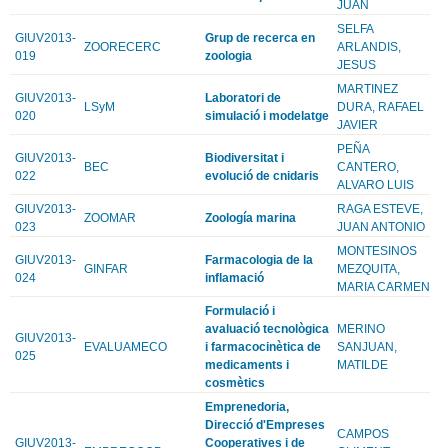
JUAN
SELFA
GIUV2013-
Grup de recerca en
ZOORECERC
ARLANDIS,
019
zoologia
JESUS
MARTINEZ
GIUV2013-
Laboratori de
LSyM
DURA, RAFAEL
020
simulació i modelatge
JAVIER
PEÑA
GIUV2013-
Biodiversitat i
BEC
CANTERO,
022
evolució de cnidaris
ALVARO LUIS
GIUV2013-
RAGA ESTEVE,
ZOOMAR
Zoología marina
023
JUAN ANTONIO
MONTESINOS
GIUV2013-
Farmacologia de la
GINFAR
MEZQUITA,
024
inflamació
MARIA CARMEN
Formulació i
avaluació tecnològica
MERINO
GIUV2013-
EVALUAMECO
i farmacocinètica de
SANJUAN,
025
medicaments i
MATILDE
cosmètics
Emprenedoria,
Direcció d'Empreses
CAMPOS
GIUV2013-
Cooperatives i de