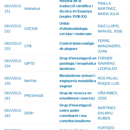
Història de la
PINILLA
GIUV2013-
traducció científica i
Histradcyt
MARTINEZ,
151
tècnica en Espanya
MARIA JULIA
(segles XVIII-XX)
Unitat
GIUV2013-
DIAZ LLOPIS,
UOCEM
d'oftalmobiologia
152
MANUEL JOSE
cel·lular i molecular
FERRE
GIUV2013-
Control biotecnològic
CPB
MANZANERO,
153
de plagues
JUAN
Grup d'investigació en
FORNER
GIUV2013-
GIPTD
patologia i terapèutica
NAVARRO,
154
dentàries
LEOPOLDO
Metabolisme primari i
GIUV2013-
ROS PALAU,
MePiVe
enginyeria metabòlica
155
ROQUE LUIS
vegetal
GIUV2013-
Grup de recerca en
VIÑA RIBES,
FRESHAGE
181
envelliment i exercici
JOSE
Grup d'investigació
MARTINEZ
GIUV2013-
sobre poder
DEM+
DALMAU,
182
constituent i nou
RUBEN
constitucionalisme
FURTADO