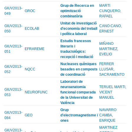
Grup de Recerca en
MARTI
GIUV2013-
GROC
optimització
CUNQUERO,
049
combinatòria
RAFAEL
Unitat de investigació
GIUV2013-
CANO CANO,
ECOLAB
d'economia del treball
050
ERNEST
i política laboral
Estudis francesos
MIÑANO
GIUV2013-
literaris i
EFRAREME
MARTINEZ,
051
traductològics:
EVELIO
recepció i mediació
Nucleases químiques
FERRER
GIUV2013-
NQCC
basades en composts
LLUSAR,
052
de coordinació
SACRAMENTO
Laboratori de
neuroanatomia
TERUEL MARTI,
GIUV2013-
NEUROFUNC
funcional comparada
VICENT
053
de la Universitat de
MANUEL
València
Grup
NAVARRO
GIUV2013-
GEO
d'electromagnetisme i
CAMBA,
084
ones
ENRIQUE
MARTINEZ
GIUV2013-