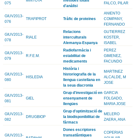
MINTOTA
mètodes totals
075
FALCO, PILAR
d'anàlisi
ANIENTO
GIUV2013-
TRAFIPROT
Tràfic de proteïnes
COMPANY,
076
FERNANDO
Relacions
GUTIERREZ
GIUV2013-
RIALE
interculturals
KOSTER,
078
Alemanya-Espanya
ISABEL
Radiofarmàcia i
PEREZ
GIUV2013-
R.F.E.M.
estabilitat de
GIMENEZ,
079
medicaments
FACUNDO
Història i
MARTINEZ
GIUV2013-
historiografia de la
HISLEDIA
ALCALDE, M
080
llengua castellana en
JOSE
la seua diacronia
Grup d'investigació en
GARCIA
GIUV2013-
GIEL
ensenyament de
FOLGADO,
081
llengües
MARIA JOSE
Grup d'optimització de
GIUV2013-
MELERO
DRUGBIOP
la biodisponibilitat de
082
ZAERA, ANA
fàrmacs
Dones escriptores
COPERIAS
GIUV2013-
transatlàntiques
BATWoW
AGUILAR,