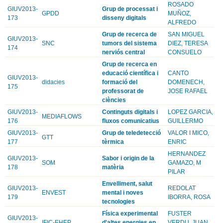
ROSADO
GIUV2013-
Grup de processat i
GPDD
MUÑOZ,
173
disseny digitals
ALFREDO
Grup de recerca de
SAN MIGUEL
GIUV2013-
SNC
tumors del sistema
DIEZ, TERESA
174
nerviós central
CONSUELO
Grup de recerca en
educació científica i
CANTO
GIUV2013-
didacies
formació del
DOMENECH,
175
professorat de
JOSE RAFAEL
ciències
GIUV2013-
Continguts digitals i
LOPEZ GARCIA,
MEDIAFLOWS
176
fluxos comunicatius
GUILLERMO
GIUV2013-
Grup de teledetecció
VALOR I MICO,
GTT
177
tèrmica
ENRIC
HERNANDEZ
GIUV2013-
Sabor i origin de la
SOM
GAMAZO, M
178
matèria
PILAR
Envelliment, salut
GIUV2013-
REDOLAT
ENVEST
mental i noves
179
IBORRA, ROSA
tecnologies
Física experimental
FUSTER
GIUV2013-
IFIC-EHEP
d'altes energies en
VERDU, JUAN