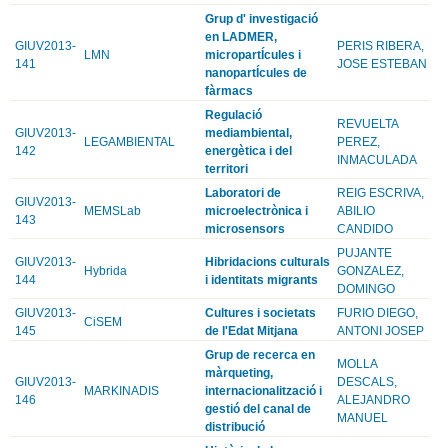
Grup d' investigació
en LADMER,
GIUV2013-
PERIS RIBERA,
LMN
micropartÍcules i
141
JOSE ESTEBAN
nanopartÍcules de
fàrmacs
Regulació
REVUELTA
GIUV2013-
mediambiental,
LEGAMBIENTAL
PEREZ,
142
energètica i del
INMACULADA
territori
Laboratori de
REIG ESCRIVA,
GIUV2013-
MEMSLab
microelectrònica i
ABILIO
143
microsensors
CANDIDO
PUJANTE
GIUV2013-
Hibridacions culturals
Hybrida
GONZALEZ,
144
i identitats migrants
DOMINGO
GIUV2013-
Cultures i societats
FURIO DIEGO,
CiSEM
145
de l'Edat Mitjana
ANTONI JOSEP
Grup de recerca en
MOLLA
màrqueting,
GIUV2013-
DESCALS,
MARKINADIS
internacionalització i
146
ALEJANDRO
gestió del canal de
MANUEL
distribució