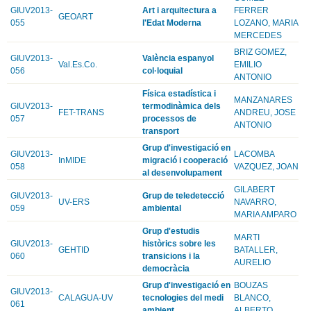
GIUV2013-
Art i arquitectura a
FERRER
GEOART
055
l'Edat Moderna
LOZANO, MARIA
MERCEDES
BRIZ GOMEZ,
GIUV2013-
València espanyol
Val.Es.Co.
EMILIO
056
col·loquial
ANTONIO
Física estadística i
MANZANARES
GIUV2013-
termodinàmica dels
FET-TRANS
ANDREU, JOSE
057
processos de
ANTONIO
transport
Grup d'investigació en
GIUV2013-
LACOMBA
InMIDE
migració i cooperació
058
VAZQUEZ, JOAN
al desenvolupament
GILABERT
GIUV2013-
Grup de teledetecció
UV-ERS
NAVARRO,
059
ambiental
MARIA AMPARO
Grup d'estudis
MARTI
GIUV2013-
històrics sobre les
GEHTID
BATALLER,
060
transicions i la
AURELIO
democràcia
Grup d'investigació en
BOUZAS
GIUV2013-
CALAGUA-UV
tecnologies del medi
BLANCO,
061
ambient
ALBERTO