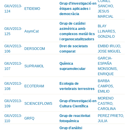
CONILL
Grup d'investigació en
GIUV2013-
SANCHO,
ETIDEMO
ètiques aplicades i
124
JESUS
democràcia
MARCIAL
Grup de catàlisi
BLAY
GIUV2013-
asimètrica amb
AsymCat
LLINARES,
125
complexos metàl·lics
GONZALO
i organocatalitzadors
GIUV2013-
Dret de societats
EMBID IRUJO,
DERSOCOM
106
comparat
JOSE MIGUEL
GARCIA-
GIUV2013-
Química
ESPAÑA
SUPRAMOL
107
supramolecular
MONSONIS,
ENRIQUE
BARBA
GIUV2013-
Ecologia de
ECOTERAM
CAMPOS,
108
vertebrats terrestres
EMILIO
MORENO
GIUV2013-
Grup d'Investigació en
SCIENCEFLOWS
CASTRO,
109
Cultura Científica
CAROLINA
GIUV2013-
Grup de reactivitat
PEREZ PRIETO,
GRFQ
110
fotoquímica
JULIA
Grup d'anàlisi