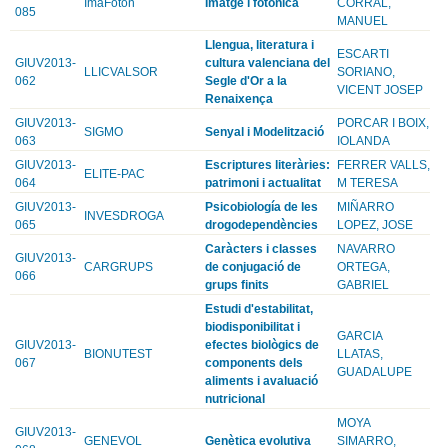
ImaFoton
Imatge i fotonica
CORRAL,
085
MANUEL
Llengua, literatura i
ESCARTI
GIUV2013-
cultura valenciana del
LLICVALSOR
SORIANO,
062
Segle d'Or a la
VICENT JOSEP
Renaixença
GIUV2013-
PORCAR I BOIX,
SIGMO
Senyal i Modelització
063
IOLANDA
GIUV2013-
Escriptures literàries:
FERRER VALLS,
ELITE-PAC
064
patrimoni i actualitat
M TERESA
GIUV2013-
Psicobiología de les
MIÑARRO
INVESDROGA
065
drogodependències
LOPEZ, JOSE
Caràcters i classes
NAVARRO
GIUV2013-
CARGRUPS
de conjugació de
ORTEGA,
066
grups finits
GABRIEL
Estudi d'estabilitat,
biodisponibilitat i
GARCIA
GIUV2013-
efectes biològics de
BIONUTEST
LLATAS,
067
components dels
GUADALUPE
aliments i avaluació
nutricional
MOYA
GIUV2013-
GENEVOL
Genètica evolutiva
SIMARRO,