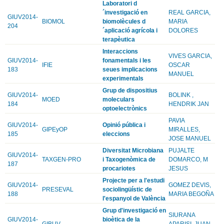
Laboratori d
´investigació en
REAL GARCIA,
GIUV2014-
BIOMOL
biomolècules d
MARIA
204
´aplicació agrícola i
DOLORES
terapèutica
Interaccions
VIVES GARCIA,
GIUV2014-
fonamentals i les
IFIE
OSCAR
183
seues implicacions
MANUEL
experimentals
Grup de dispositius
GIUV2014-
BOLINK ,
MOED
moleculars
184
HENDRIK JAN
optoelectrònics
PAVIA
GIUV2014-
Opinió pública i
GIPEyOP
MIRALLES,
185
eleccions
JOSE MANUEL
Diversitat Microbiana
PUJALTE
GIUV2014-
TAXGEN-PRO
i Taxogenòmica de
DOMARCO, M
187
procariotes
JESUS
Projecte per a l'estudi
GIUV2014-
GOMEZ DEVIS,
PRESEVAL
sociolingüístic de
188
MARIA BEGOÑA
l'espanyol de València
Grup d'investigació en
SIURANA
GIUV2014-
bioètica de la
GIBUV
APARISI, JUAN