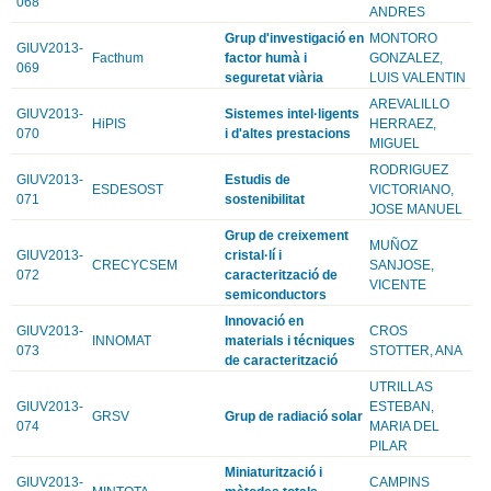
068
ANDRES
Grup d'investigació en
MONTORO
GIUV2013-
Facthum
factor humà i
GONZALEZ,
069
seguretat viària
LUIS VALENTIN
AREVALILLO
GIUV2013-
Sistemes intel·ligents
HiPIS
HERRAEZ,
070
i d'altes prestacions
MIGUEL
RODRIGUEZ
GIUV2013-
Estudis de
ESDESOST
VICTORIANO,
071
sostenibilitat
JOSE MANUEL
Grup de creixement
MUÑOZ
GIUV2013-
cristal·lí i
CRECYCSEM
SANJOSE,
072
caracterització de
VICENTE
semiconductors
Innovació en
GIUV2013-
CROS
INNOMAT
materials i técniques
073
STOTTER, ANA
de caracterització
UTRILLAS
GIUV2013-
ESTEBAN,
GRSV
Grup de radiació solar
074
MARIA DEL
PILAR
Miniaturització i
GIUV2013-
CAMPINS