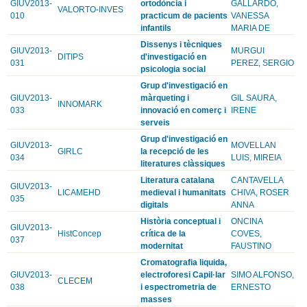
GIUV2013-
ortodòncia i
GALLARDO,
VALORTO-INVES
010
practicum de pacients
VANESSA
infantils
MARIA DE
Dissenys i tècniques
GIUV2013-
MURGUI
DITIPS
d'investigació en
031
PEREZ, SERGIO
psicologia social
Grup d'investigació en
GIUV2013-
màrqueting i
GIL SAURA,
INNOMARK
033
innovació en comerç i
IRENE
serveis
Grup d'investigació en
GIUV2013-
MOVELLAN
GIRLC
la recepció de les
034
LUIS, MIREIA
literatures clàssiques
Literatura catalana
CANTAVELLA
GIUV2013-
LICAMEHD
medieval i humanitats
CHIVA, ROSER
035
digitals
ANNA
Història conceptual i
ONCINA
GIUV2013-
HistConcep
crítica de la
COVES,
037
modernitat
FAUSTINO
Cromatografia liquida,
GIUV2013-
electroforesi Capil·lar
SIMO ALFONSO,
CLECEM
038
i espectrometria de
ERNESTO
masses