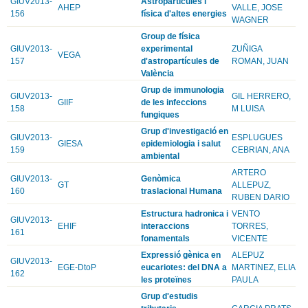
GIUV2013-
Astropartícules i
AHEP
VALLE, JOSE
156
física d'altes energies
WAGNER
Group de física
GIUV2013-
experimental
ZUÑIGA
VEGA
157
d'astropartícules de
ROMAN, JUAN
València
Grup de immunologia
GIUV2013-
GIL HERRERO,
GIIF
de les infeccions
158
M LUISA
fungiques
Grup d'investigació en
GIUV2013-
ESPLUGUES
GIESA
epidemiologia i salut
159
CEBRIAN, ANA
ambiental
ARTERO
GIUV2013-
Genòmica
GT
ALLEPUZ,
160
traslacional Humana
RUBEN DARIO
Estructura hadronica i
VENTO
GIUV2013-
EHIF
interaccions
TORRES,
161
fonamentals
VICENTE
Expressió gènica en
ALEPUZ
GIUV2013-
EGE-DtoP
eucariotes: del DNA a
MARTINEZ, ELIA
162
les proteïnes
PAULA
Grup d'estudis