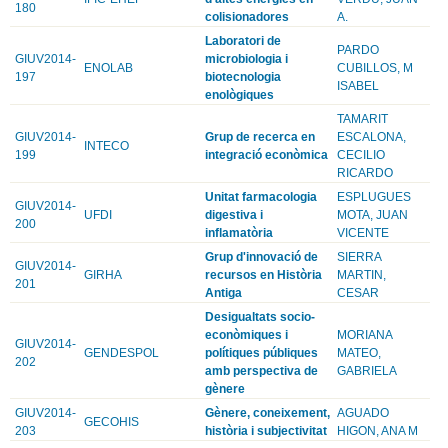
180
colisionadores
A.
Laboratori de
PARDO
GIUV2014-
microbiologia i
ENOLAB
CUBILLOS, M
197
biotecnologia
ISABEL
enològiques
TAMARIT
GIUV2014-
Grup de recerca en
ESCALONA,
INTECO
199
integració econòmica
CECILIO
RICARDO
Unitat farmacologia
ESPLUGUES
GIUV2014-
UFDI
digestiva i
MOTA, JUAN
200
inflamatòria
VICENTE
Grup d'innovació de
SIERRA
GIUV2014-
GIRHA
recursos en Història
MARTIN,
201
Antiga
CESAR
Desigualtats socio-
econòmiques i
MORIANA
GIUV2014-
GENDESPOL
polítiques públiques
MATEO,
202
amb perspectiva de
GABRIELA
gènere
GIUV2014-
Gènere, coneixement,
AGUADO
GECOHIS
203
història i subjectivitat
HIGON, ANA M