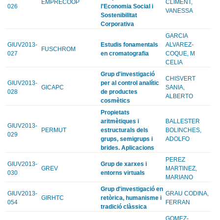
EMPRECOOP
CLIMENT,
026
l'Economia Social i
VANESSA
Sostenibilitat
Corporativa
GARCIA
GIUV2013-
Estudis fonamentals
ALVAREZ-
FUSCHROM
027
en cromatografia
COQUE, M
CELIA
Grup d'investigació
CHISVERT
GIUV2013-
per al control analític
GICAPC
SANIA,
028
de productes
ALBERTO
cosmètics
Propietats
aritmètiques i
BALLESTER
GIUV2013-
PERMUT
estructurals dels
BOLINCHES,
029
grups, semigrups i
ADOLFO
brides. Aplicacions
PEREZ
GIUV2013-
Grup de xarxes i
GREV
MARTINEZ,
030
entorns virtuals
MARIANO
Grup d'investigació en
GIUV2013-
GRAU CODINA,
GIRHTC
retòrica, humanisme i
054
FERRAN
tradició clàssica
GOMEZ-