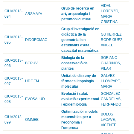
VIDAL
Grup de recerca en
GIUV2013-
LORENZO,
ARSMAYA
art, arqueologia i
094
MARIA
patrimoni cultural
CRISTINA
Grup d'investigació en
didàctica de la
GUTIERREZ
GIUV2013-
DIDGEOMAC
geometria i en
RODRIGUEZ,
095
estudiants d'alta
ANGEL
capacitat matemàtica
Biologia de la
SORIANO
GIUV2013-
BCPUV
conservació de
GUARINOS,
096
plantes
PILAR
Unitat de disseny de
GALVEZ
GIUV2013-
UDF-TM
fàrmacs i topologia
LLOMPART,
097
molecular
MARIA
Evolució i salut:
GONZALEZ
GIUV2013-
EVOSALUD
evolució experimental
CANDELAS,
098
i epidemiologia
FERNANDO
Optimització i models
BOLOS
GIUV2013-
matemàtics per a
OMMEE
LACAVE,
099
l'economia i
VICENTE
l'empresa