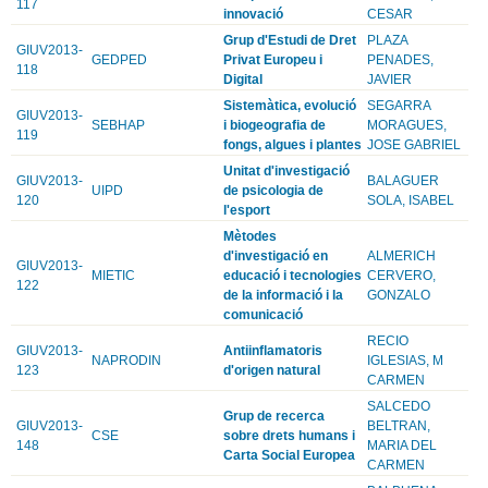
117
innovació
CESAR
Grup d'Estudi de Dret
PLAZA
GIUV2013-
GEDPED
Privat Europeu i
PENADES,
118
Digital
JAVIER
Sistemàtica, evolució
SEGARRA
GIUV2013-
SEBHAP
i biogeografia de
MORAGUES,
119
fongs, algues i plantes
JOSE GABRIEL
Unitat d'investigació
GIUV2013-
BALAGUER
UIPD
de psicologia de
120
SOLA, ISABEL
l'esport
Mètodes
d'investigació en
ALMERICH
GIUV2013-
MIETIC
educació i tecnologies
CERVERO,
122
de la informació i la
GONZALO
comunicació
RECIO
GIUV2013-
Antiinflamatoris
NAPRODIN
IGLESIAS, M
123
d'origen natural
CARMEN
SALCEDO
Grup de recerca
GIUV2013-
BELTRAN,
CSE
sobre drets humans i
148
MARIA DEL
Carta Social Europea
CARMEN