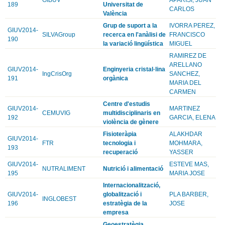
189
Universitat de
CARLOS
València
Grup de suport a la
IVORRA PEREZ,
GIUV2014-
SILVAGroup
recerca en l'anàlisi de
FRANCISCO
190
la variació lingüística
MIGUEL
RAMIREZ DE
ARELLANO
GIUV2014-
Enginyeria cristal·lina
IngCrisOrg
SANCHEZ,
191
orgànica
MARIA DEL
CARMEN
Centre d'estudis
GIUV2014-
MARTINEZ
CEMUVIG
multidisciplinaris en
192
GARCIA, ELENA
violència de gènere
Fisioteràpia
ALAKHDAR
GIUV2014-
FTR
tecnologia i
MOHMARA,
193
recuperació
YASSER
GIUV2014-
ESTEVE MAS,
NUTRALIMENT
Nutrició i alimentació
195
MARIA JOSE
Internacionalització,
GIUV2014-
globalització i
PLA BARBER,
INGLOBEST
196
estratègia de la
JOSE
empresa
Geoestratègia