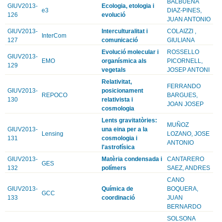
BALBUENA
GIUV2013-
Ecologia, etologia i
e3
DIAZ-PINES,
126
evolució
JUAN ANTONIO
GIUV2013-
Interculturalitat i
COLAIZZI ,
InterCom
127
comunicació
GIULIANA
Evolució molecular i
ROSSELLO
GIUV2013-
EMO
organísmica als
PICORNELL,
129
vegetals
JOSEP ANTONI
Relativitat,
FERRANDO
GIUV2013-
posicionament
REPOCO
BARGUES,
130
relativista i
JOAN JOSEP
cosmologia
Lents gravitatòries:
MUÑOZ
GIUV2013-
una eina per a la
Lensing
LOZANO, JOSE
131
cosmologia i
ANTONIO
l'astrofísica
GIUV2013-
Matèria condensada i
CANTARERO
GES
132
polímers
SAEZ, ANDRES
CANO
GIUV2013-
Química de
BOQUERA,
GCC
133
coordinació
JUAN
BERNARDO
SOLSONA