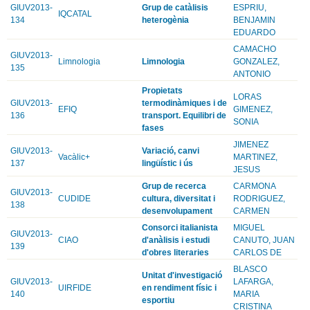
GIUV2013-
Grup de catàlisis
ESPRIU,
IQCATAL
134
heterogènia
BENJAMIN
EDUARDO
CAMACHO
GIUV2013-
Limnologia
Limnologia
GONZALEZ,
135
ANTONIO
Propietats
LORAS
GIUV2013-
termodinàmiques i de
EFIQ
GIMENEZ,
136
transport. Equilibri de
SONIA
fases
JIMENEZ
GIUV2013-
Variació, canvi
Vacàlic+
MARTINEZ,
137
lingüístic i ús
JESUS
Grup de recerca
CARMONA
GIUV2013-
CUDIDE
cultura, diversitat i
RODRIGUEZ,
138
desenvolupament
CARMEN
Consorci italianista
MIGUEL
GIUV2013-
CIAO
d'anàlisis i estudi
CANUTO, JUAN
139
d'obres literaries
CARLOS DE
BLASCO
Unitat d'investigació
GIUV2013-
LAFARGA,
UIRFIDE
en rendiment físic i
140
MARIA
esportiu
CRISTINA