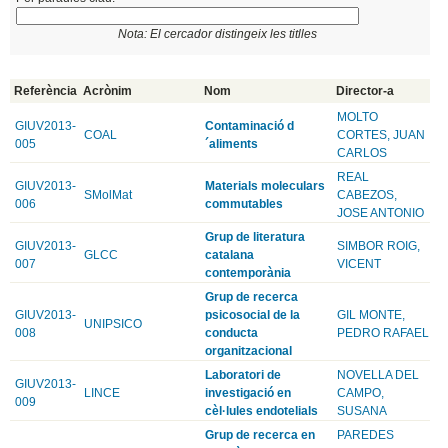
Nota: El cercador distingeix les titlles
Referència
Acrònim
Nom
Director-a
MOLTO
GIUV2013-
Contaminació d
COAL
CORTES, JUAN
005
´aliments
CARLOS
REAL
GIUV2013-
Materials moleculars
SMolMat
CABEZOS,
006
commutables
JOSE ANTONIO
Grup de literatura
GIUV2013-
SIMBOR ROIG,
GLCC
catalana
007
VICENT
contemporània
Grup de recerca
GIUV2013-
psicosocial de la
GIL MONTE,
UNIPSICO
008
conducta
PEDRO RAFAEL
organitzacional
Laboratori de
NOVELLA DEL
GIUV2013-
LINCE
investigació en
CAMPO,
009
cèl·lules endotelials
SUSANA
Grup de recerca en
PAREDES