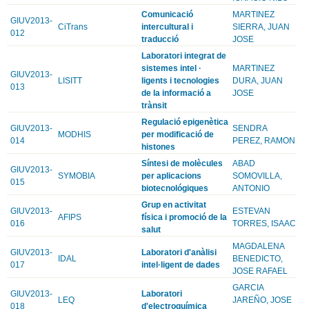
Comunicació
MARTINEZ
GIUV2013-
CiTrans
intercultural i
SIERRA, JUAN
012
traducció
JOSE
Laboratori integrat de
sistemes intel ·
MARTINEZ
GIUV2013-
LISITT
ligents i tecnologies
DURA, JUAN
013
de la informació a
JOSE
trànsit
Regulació epigenètica
GIUV2013-
SENDRA
MODHIS
per modificació de
014
PEREZ, RAMON
histones
Síntesi de molècules
ABAD
GIUV2013-
SYMOBIA
per aplicacions
SOMOVILLA,
015
biotecnológiques
ANTONIO
Grup en activitat
GIUV2013-
ESTEVAN
AFIPS
física i promoció de la
016
TORRES, ISAAC
salut
MAGDALENA
GIUV2013-
Laboratori d'anàlisi
IDAL
BENEDICTO,
017
intel·ligent de dades
JOSE RAFAEL
GARCIA
GIUV2013-
Laboratori
LEQ
JAREÑO, JOSE
018
d'electroquímica