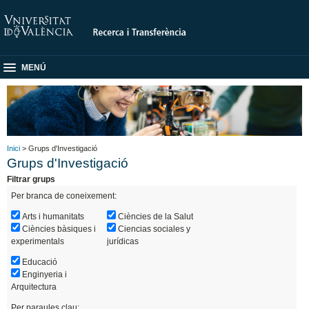
MENÚ
Inici
> Grups d'Investigació
Grups d'Investigació
Filtrar grups
Per branca de coneixement:
Arts i humanitats
Ciències de la Salut
Ciències bàsiques i
Ciencias sociales y
experimentals
jurídicas
Educació
Enginyeria i
Arquitectura
Per paraules clau: