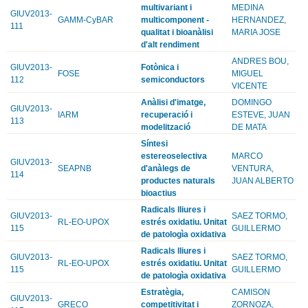
multivariant i
MEDINA
GIUV2013-
GAMM-CyBAR
multicomponent -
HERNANDEZ,
111
qualitat i bioanàlisi
MARIA JOSE
d'alt rendiment
ANDRES BOU,
GIUV2013-
Fotònica i
FOSE
MIGUEL
112
semiconductors
VICENTE
Anàlisi d'imatge,
DOMINGO
GIUV2013-
IARM
recuperació i
ESTEVE, JUAN
113
modelització
DE MATA
Síntesi
estereoselectiva
MARCO
GIUV2013-
SEAPNB
d'anàlegs de
VENTURA,
114
productes naturals
JUAN ALBERTO
bioactius
Radicals lliures i
GIUV2013-
SAEZ TORMO,
RL-EO-UPOX
estrés oxidatiu. Unitat
115
GUILLERMO
de patologìa oxidativa
Radicals lliures i
GIUV2013-
SAEZ TORMO,
RL-EO-UPOX
estrés oxidatiu. Unitat
115
GUILLERMO
de patologìa oxidativa
Estratègia,
CAMISON
GIUV2013-
GRECO
competitivitat i
ZORNOZA,