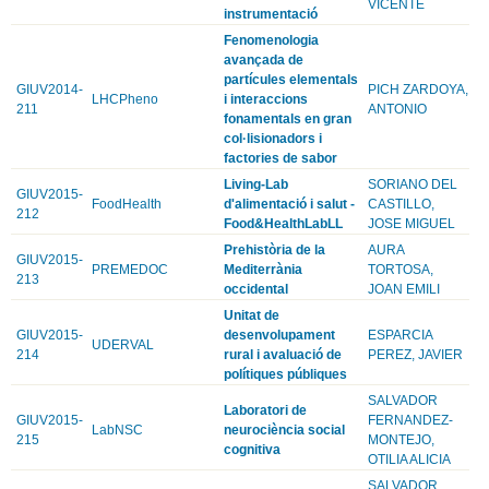
VICENTE
instrumentació
Fenomenologia
avançada de
partícules elementals
GIUV2014-
PICH ZARDOYA,
LHCPheno
i interaccions
211
ANTONIO
fonamentals en gran
col·lisionadors i
factories de sabor
Living-Lab
SORIANO DEL
GIUV2015-
FoodHealth
d'alimentació i salut -
CASTILLO,
212
Food&HealthLabLL
JOSE MIGUEL
Prehistòria de la
AURA
GIUV2015-
PREMEDOC
Mediterrània
TORTOSA,
213
occidental
JOAN EMILI
Unitat de
GIUV2015-
desenvolupament
ESPARCIA
UDERVAL
214
rural i avaluació de
PEREZ, JAVIER
polítiques públiques
SALVADOR
Laboratori de
GIUV2015-
FERNANDEZ-
LabNSC
neurociència social
215
MONTEJO,
cognitiva
OTILIA ALICIA
SALVADOR