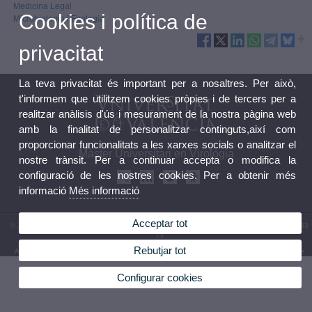
Medicina Legal
Cookies i política de
Microbiologia i Ecologia
privacitat
La teva privacitat és important per a nosaltres. Per això,
t'informem que utilitzem cookies pròpies i de tercers per a
realitzar anàlisis d'ús i mesurament de la nostra pàgina web
amb la finalitat de personalitzar continguts,així com
proporcionar funcionalitats a les xarxes socials o analitzar el
Màster Universitari en Virologia
nostre trànsit. Per a continuar accepta o modifica la
configuració de les nostres cookies. Per a obtenir més
informació
Més informació
Acceptar tot
© 2026 UV. - Av. Vicent Andrés Estellés, 19, 46100 Burjassot. Espanya. Tel. (+34) 96 354 43
73
Rebutjar tot
Avís legal
|
Accessibilitat
|
Política privacitat
|
Cookies
|
Transparència
|
Bústia de contacte
Configurar cookies