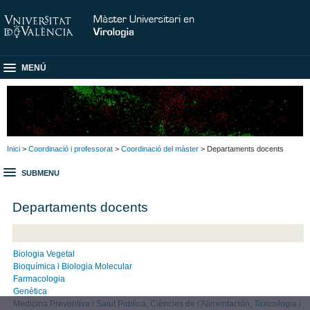
MENÚ
Inici
>
Coordinació i professorat
>
Coordinació del màster
> Departaments docents
SUBMENU
Departaments docents
Biologia Vegetal
Bioquímica i Biologia Molecular
Farmacologia
Genètica
Medicina Preventiva i Salut Pública, Ciències de l'Alimentación, Toxicologia i