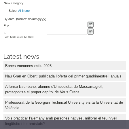
New category:
Select
All
None
By date: (format: dd/mm/yyyy)
From
to
Both fields must be filled
Latest news
Bones vacances estiu 2026
Nau Gran en Obert: publicada l’oferta del primer quadrimestre i anuals
Alfonso Escribano, alumne d'Unisocietat de Massamagrell,
protagonitza el proper capítol de Veus Grans
Professorat de la Georgian Technical University visita la Universitat de
València
Vols practicar l'alemany amb persones natives, millorar el teu nivell
lingüístic i fer amistats?