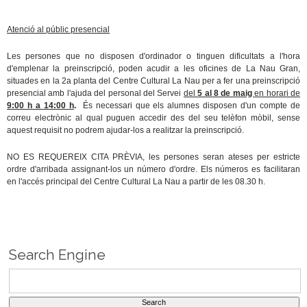
Atenció al públic presencial
Les persones que no disposen d'ordinador o tinguen dificultats a l'hora
d'emplenar la preinscripció, poden acudir a les oficines de La Nau Gran,
situades en la 2a planta del Centre Cultural La Nau per a fer una preinscripció
presencial amb l'ajuda del personal del Servei
del
5 al 8 de maig
en horari de
9:00 h a 14:00 h
.
És necessari que els alumnes disposen d'un compte de
correu electrònic al qual puguen accedir des del seu telèfon mòbil,
sense
aquest requisit no podrem ajudar-los a realitzar la preinscripció.
NO ES REQUEREIX CITA PRÈVIA, les persones seran ateses per estricte
ordre d'arribada assignant-los un número d'ordre. Els números es facilitaran
en l'accés principal del Centre Cultural La Nau a partir de les 08.30 h.
Search Engine