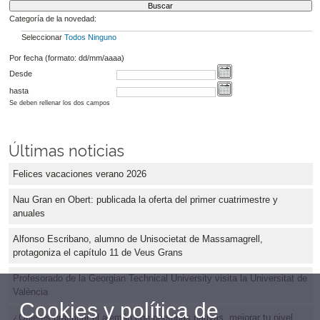
Categoría de la novedad:
Seleccionar
Todos
Ninguno
Por fecha (formato: dd/mm/aaaa)
Desde
hasta
Se deben rellenar los dos campos
Últimas noticias
Felices vacaciones verano 2026
Nau Gran en Obert: publicada la oferta del primer cuatrimestre y
anuales
Alfonso Escribano, alumno de Unisocietat de Massamagrell,
protagoniza el capítulo 11 de Veus Grans
Profesorado de la Georgian Technical University visita la Universitat de
València
Cookies y política de
¿Quieres practicar el alemán con personas nativas, mejorar tu nivel