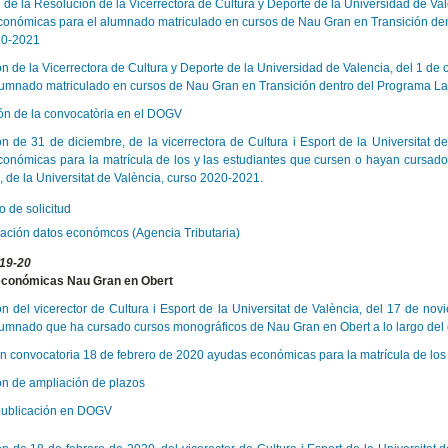
 de la Resolución de la Vicerrectora de Cultura y Deporte de la Universidad de Vale
onómicas para el alumnado matriculado en cursos de Nau Gran en Transición dent
20‐2021
n de la Vicerrectora de Cultura y Deporte de la Universidad de Valencia, del 1 de
lumnado matriculado en cursos de Nau Gran en Transición dentro del Programa La 
ón de la convocatòria en el DOGV
n de 31 de diciembre, de la vicerrectora de Cultura i Esport de la Universitat d
onómicas para la matrícula de los y las estudiantes que cursen o hayan cursado
 de la Universitat de València, curso 2020-2021.
 de solicitud
zación datos económcos (Agencia Tributaria)
19-20
conómicas Nau Gran en Obert
n del vicerector de Cultura i Esport de la Universitat de València, del 17 de 
lumnado que ha cursado cursos monográficos de Nau Gran en Obert a lo largo del
n convocatoria 18 de febrero de 2020 ayudas económicas para la matrícula de lo
n de ampliación de plazos
publicación en DOGV