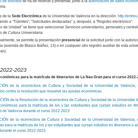
 de solicitud
se ha de rellenar y presentar, junto a la
autorización de datos económ
ria.
s de la
Sede Electrónica
de la Universitat de València en la dirección:
http://entreu
ndo a "Trámites", “Solicitudes destacadas” y, después, a "Registro electrónico".
po de Unidad" se tiene que seleccionar
Servicios universitarios, generales y centra
o de Cultura Universitaria
.
nalmente, se permite la presentación
presencial
de la solicitud junto con la autori
a (avenida de Blasco Ibáñez, 13) o en cualquier otro registro auxiliar de esta unive
an).
 2022-2023
onómicas para la matrícula de itinerarios de La Nau Gran para el curso 2022
ÓN de la vicerrectora de Cultura y Sociedad de la Universitat de València,
os contra la resolución que resuelve las ayudas económicas
N de la Resolución de la vicerrectora de Cultura y Sociedad de la Universitat de 
onómicas para la matrícula de los y las estudiantes que cursan estudios en iti
at de València durante el curso 2022-2023
ÓN de la vicerrectora de Cultura y Sociedad de la Universidad de Valencia, d
s para la matrícula de los y las estudiantes que cursan estudios en itinerarios o a
durante el curso 2022-2023