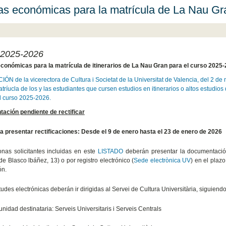
s económicas para la matrícula de La Nau Gr
 2025-2026
conómicas para la matrícula de itinerarios de La Nau Gran para el curso 2025
N de la vicerectora de Cultura i Societat de la Universitat de Valencia, del 2 de
atríucla de los y las estudiantes que cursen estudios en itinerarios o altos estudi
l curso 2025-2026.
ación pendiente de rectificar
a presentar rectificaciones: Desde el 9 de enero
hasta el 23 de enero de 2026
nas solicitantes incluidas en este
LISTADO
deberán presentar la documentación
de Blasco lbáñez, 13) o por registro electrónico (
Sede electrònica UV
) en el plaz
ón.
tudes electrónicas deberán ir dirigidas al Servei de Cultura Universitària, siguiendo 
unidad destinataria: Serveis Universitaris i Serveis Centrals