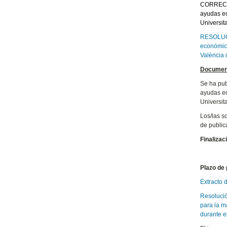
CORRECCIÓ
ayudas ec
Universit
RESOLUCIÓ
económica
València 
Document
Se ha pub
ayudas ec
Universit
Los/las s
de public
Finalizac
Plazo de 
Extracto 
Resolució
para la m
durante e