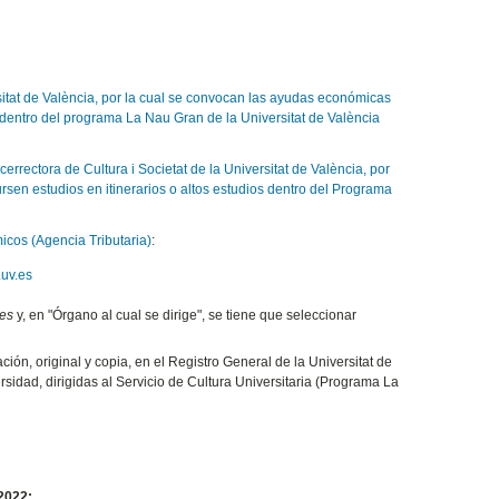
sitat de València, por la cual se convocan las ayudas económicas
os dentro del programa La Nau Gran de la Universitat de València
rectora de Cultura i Societat de la Universitat de València, por
rsen estudios en itinerarios o altos estudios dentro del Programa
icos (Agencia Tributaria)
:
.uv.es
les
y, en "Órgano al cual se dirige", se tiene que seleccionar
zación, original y copia, en el Registro General de la Universitat de
rsidad, dirigidas al Servicio de Cultura Universitaria (Programa La
2022: