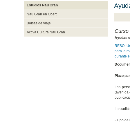
Ayuda
Estudios Nau Gran
Nau Gran en Obert
Bolsas de viaje
Curso
Activa Cultura Nau Gran
Ayudas e
RESOLUCIÓ
para la m
durante e
Document
Plazo par
Las perso
(avenida 
publicaci
Las solici
‐ Tipo de 