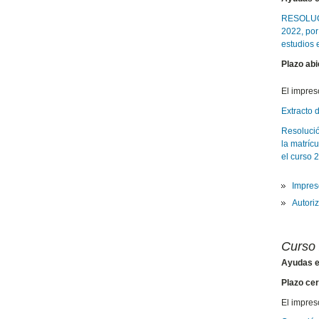
RESOLUCIÓ
2022, por
estudios 
Plazo abi
El impreso
Extracto 
Resolució
la matríc
el curso
Impreso
Autori
Curso
Ayudas e
Plazo cer
El impreso