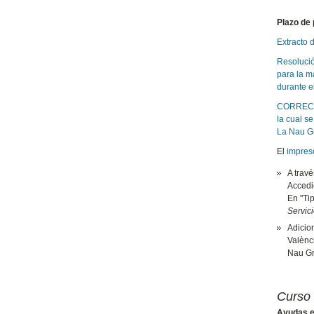
Plazo de 
Extracto 
Resolució
para la m
durante e
CORRECCIÓ
la cual s
La Nau Gr
El
impreso
A travé
Accedie
En "Ti
Servici
Adicio
Valènci
Nau Gr
Curso
Ayudas ec