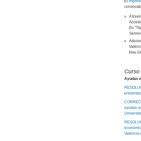
El
impreso
convocato
A travé
Accedie
En "Ti
Servici
Adicio
Valènci
Nau Gr
Curso
Ayudas ec
RESOLUCI
presentad
CORRECCIÓ
ayudas ec
Universit
RESOLUCI
económica
València 