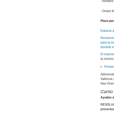
‐ Nombre 
‐ Grupo d
Plazo par
Extracto 
Resolució
para la m
durante 
El impres
la convoca
Present
Adicional
València 
Nau Gran
Curso
Ayudas ec
RESOLUCIÓ
presentad