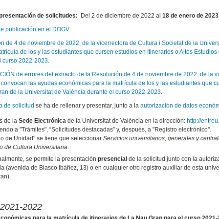
presentación de solicitudes:
Del 2 de diciembre de 2022 al
18 de enero de 2023
de publicación en el DOGV
n de 4 de noviembre de 2022, de la vicerrectora de Cultura i Societat de la Univer
atrícula de los y las estudiantes que cursen estudios en Itinerarios o Altos Estudi
l curso 2022-2023
.
N de errores del extracto de la Resolución de 4 de noviembre de 2022, de la vicer
e convocan las ayudas económicas para la matrícula de los y las estudiantes que cu
an de la Universitat de València durante el curso 2022-2023
.
 de solicitud
se ha de rellenar y presentar, junto a la
autorización de datos económ
s de la
Sede Electrónica
de la Universitat de València en la dirección:
http://entreu
ndo a "Trámites", “Solicitudes destacadas” y, después, a "Registro electrónico".
po de Unidad" se tiene que seleccionar
Servicios universitarios, generales y centra
o de Cultura Universitaria
.
nalmente, se permite la presentación
presencial
de la solicitud junto con la autori
a (avenida de Blasco Ibáñez, 13) o en cualquier otro registro auxiliar de esta unive
an).
 2021-2022
onómicas para la matrícula de itinerarios de La Nau Gran para el curso 2021-