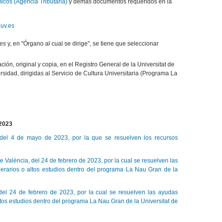
icos (Agencia Tributaria)
y demás documentos requeridos en la
.uv.es
les
y, en "Órgano al cual se dirige", se tiene que seleccionar
zación, original y copia, en el Registro General de la Universitat de
rsidad, dirigidas al Servicio de Cultura Universitaria (Programa La
-2023
 del 4 de mayo de 2023, por la que se resuelven los recursos
València, del 24 de febrero de 2023, por la cual se resuelven las
nerarios o altos estudios dentro del programa La Nau Gran de la
el 24 de febrero de 2023, por la cual se resuelven las ayudas
ltos estudios dentro del programa La Nau Gran de la Universitat de