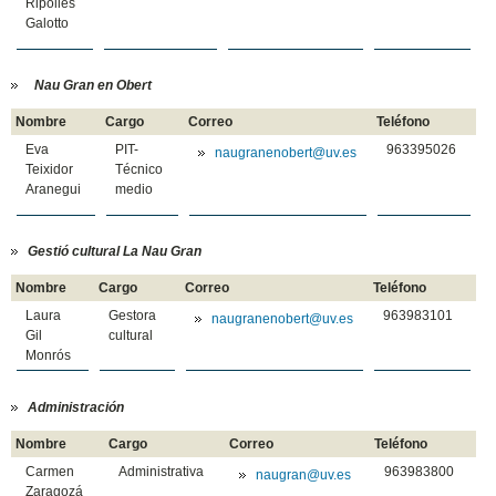
Ripollés
Galotto
Nau Gran en Obert
Nombre
Cargo
Correo
Teléfono
Eva
PIT-
963395026
naugranenobert@uv.es
Teixidor
Técnico
Aranegui
medio
Gestió cultural La Nau Gran
Nombre
Cargo
Correo
Teléfono
Laura
Gestora
963983101
naugranenobert@uv.es
Gil
cultural
Monrós
Administración
Nombre
Cargo
Correo
Teléfono
Carmen
Administrativa
963983800
naugran@uv.es
Zaragozá