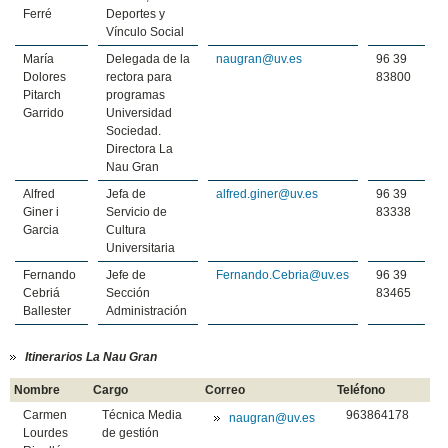
Ferré
Deportes y
Vínculo Social
María
Delegada de la
naugran@uv.es
96 39
Dolores
rectora para
83800
Pitarch
programas
Garrido
Universidad
Sociedad.
Directora La
Nau Gran
Alfred
Jefa de
alfred.giner@uv.es
96 39
Giner i
Servicio de
83338
Garcia
Cultura
Universitaria
Fernando
Jefe de
Fernando.Cebria@uv.es
96 39
Cebriá
Sección
83465
Ballester
Administración
Itinerarios La Nau Gran
Nombre
Cargo
Correo
Teléfono
Carmen
Técnica Media
963864178
naugran@uv.es
Lourdes
de gestión