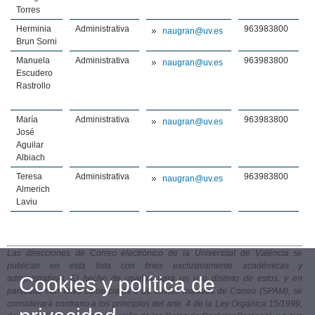
Torres
Herminia
Administrativa
963983800
naugran@uv.es
Brun Sorni
Manuela
Administrativa
963983800
naugran@uv.es
Escudero
Rastrollo
María
Administrativa
963983800
naugran@uv.es
José
Aguilar
Albiach
Teresa
Administrativa
963983800
naugran@uv.es
Almerich
Laviu
Las direcciones de Correo electrónico de la Universitat de València se
publican en esta lista con fines exclusivamente académicas y
Cookies y política de
administrativas. El hecho de usarlas para un uso distinto de estos, y en
particular con fines comerciales o de envíos masivos de Correo (SPAM), se
considerará contrario a los principios del arte. 4 de la Ley Orgánica 15/1999,